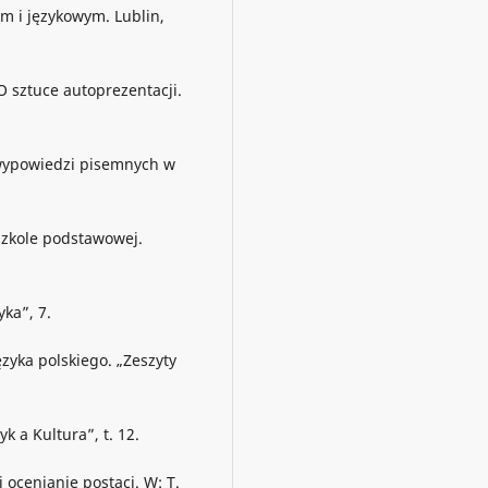
im i językowym. Lublin,
O sztuce autoprezentacji.
 wypowiedzi pisemnych w
szkole podstawowej.
yka”, 7.
ęzyka polskiego. „Zeszyty
k a Kultura”, t. 12.
 ocenianie postaci. W: T.