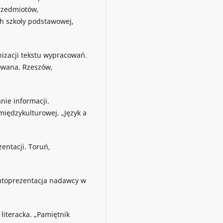
przedmiotów,
h szkoły podstawowej,
nizacji tekstu wypracowań.
rowana. Rzeszów,
nie informacji.
iędzykulturowej. „Język a
entacji. Toruń,
autoprezentacja nadawcy w
literacka. „Pamiętnik