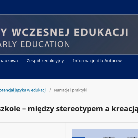
 naukowa
Zespół redakcyjny
Informacje dla Autorów
otencjał języka w edukacji
/
Narracje i praktyki
szkole – między stereotypem a kreacj