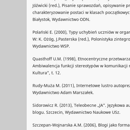
Jóźwicki (red.), Pisanie sprawozdań, opisywanie 
charakteryzowanie postaci w klasach początkowyc
Białystok, Wydawnictwo ODN.
Polański E. (2000), Typy uchybień uczniów w orga
W: K. Ożóg, J.Pasterska (red.), Polonistyka zinteg
Wydawnictwo WSP.
Quasthoff U.M. (1998), Etnocentryczne przetwarza
Ambiwalencja funkcji stereotypów w komunikacji m
Kultura”, t. 12.
Rudy-Muża M. (2011), Internetowe lustro autoprez
Wydawnictwo Adam Marszałek.
Sidorowicz R. (2013), Teleobecne „JA”. Językowa 
blogu. Szczecin, Wydawnictwo Naukowe USz.
Szczepan-Wojnarska A.M. (2006), Blogi jako forma 