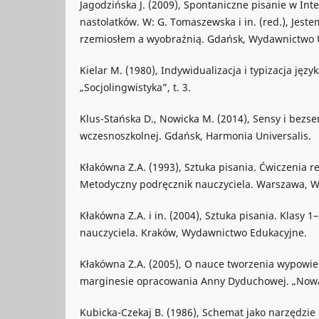
Jagodzińska J. (2009), Spontaniczne pisanie w Int
nastolatków. W: G. Tomaszewska i in. (red.), Jeste
rzemiosłem a wyobraźnią. Gdańsk, Wydawnictwo 
Kielar M. (1980), Indywidualizacja i typizacja języ
„Socjolingwistyka”, t. 3.
Klus-Stańska D., Nowicka M. (2014), Sensy i bezse
wczesnoszkolnej. Gdańsk, Harmonia Universalis.
Kłakówna Z.A. (1993), Sztuka pisania. Ćwiczenia re
Metodyczny podręcznik nauczyciela. Warszawa, 
Kłakówna Z.A. i in. (2004), Sztuka pisania. Klasy 
nauczyciela. Kraków, Wydawnictwo Edukacyjne.
Kłakówna Z.A. (2005), O nauce tworzenia wypowi
marginesie opracowania Anny Dyduchowej. „Nowa 
Kubicka-Czekaj B. (1986), Schemat jako narzędzie 