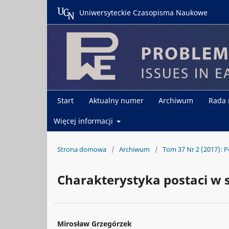
Uniwersyteckie Czasopisma Naukowe
Start
Aktualny numer
Archiwum
Rada
Więcej informacji
Strona domowa
/
Archiwum
/
Tom 37 Nr 2 (2017): P
Charakterystyka postaci w 
Mirosław Grzegórzek