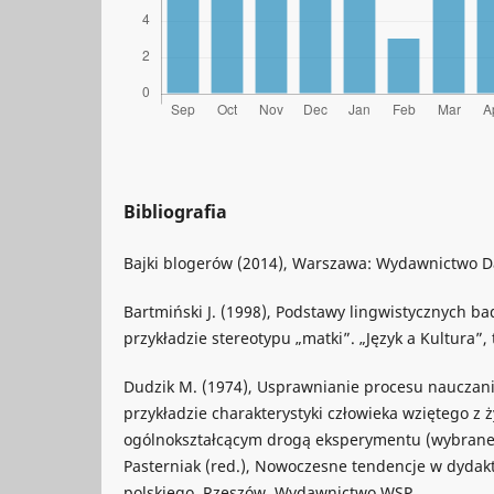
Bibliografia
Bajki blogerów (2014), Warszawa: Wydawnictwo 
Bartmiński J. (1998), Podstawy lingwistycznych b
przykładzie stereotypu „matki”. „Język a Kultura”, t
Dudzik M. (1974), Usprawnianie procesu nauczani
przykładzie charakterystyki człowieka wziętego z 
ogólnokształcącym drogą eksperymentu (wybrane
Pasterniak (red.), Nowoczesne tendencje w dydakty
polskiego, Rzeszów, Wydawnictwo WSP.