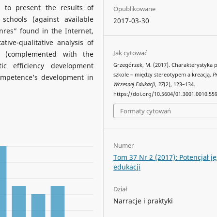
 to present the results of
Opublikowane
schools (against available
2017-03-30
nres” found in the Internet,
tive-qualitative analysis of
Jak cytować
ion (complemented with the
tic efficiency development
Grzegórzek, M. (2017). Charakterystyka 
szkole – między stereotypem a kreacją.
P
competence’s development in
Wczesnej Edukacji
,
37
(2), 123–134.
https://doi.org/10.5604/01.3001.0010.55
Formaty cytowań
Numer
Tom 37 Nr 2 (2017): Potencjał j
edukacji
Dział
Narracje i praktyki