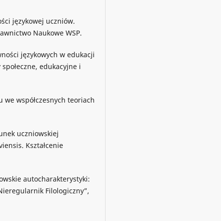
ści językowej uczniów.
ydawnictwo Naukowe WSP.
wności językowych w edukacji
 społeczne, edukacyjne i
u we współczesnych teoriach
unek uczniowskiej
viensis. Kształcenie
wskie autocharakterystyki:
ieregularnik Filologiczny”,