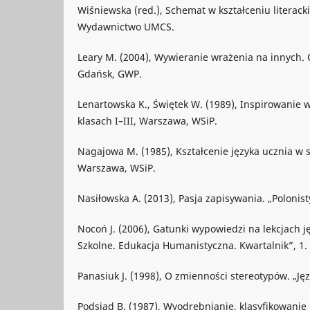
Wiśniewska (red.), Schemat w kształceniu literack
Wydawnictwo UMCS.
Leary M. (2004), Wywieranie wrażenia na innych. 
Gdańsk, GWP.
Lenartowska K., Świętek W. (1989), Inspirowanie
klasach I–III, Warszawa, WSiP.
Nagajowa M. (1985), Kształcenie języka ucznia w 
Warszawa, WSiP.
Nasiłowska A. (2013), Pasja zapisywania. „Polonist
Nocoń J. (2006), Gatunki wypowiedzi na lekcjach j
Szkolne. Edukacja Humanistyczna. Kwartalnik”, 1.
Panasiuk J. (1998), O zmienności stereotypów. „Języ
Podsiad B. (1987), Wyodrębnianie, klasyfikowanie i