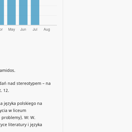
Damidos.
adań nad stereotypem – na
. 12.
a języka polskiego na
życia w liceum
 problemy). W: W.
ce literatury i języka