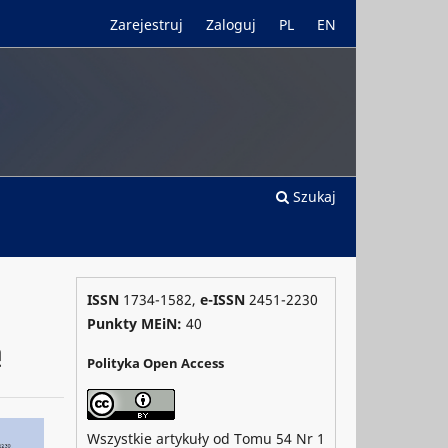
Zarejestruj
Zaloguj
PL
EN
Szukaj
ISSN
1734-1582,
e-ISSN
2451-2230
Punkty MEiN:
40
ą
Polityka Open Access
Wszystkie artykuły od Tomu 54 Nr 1