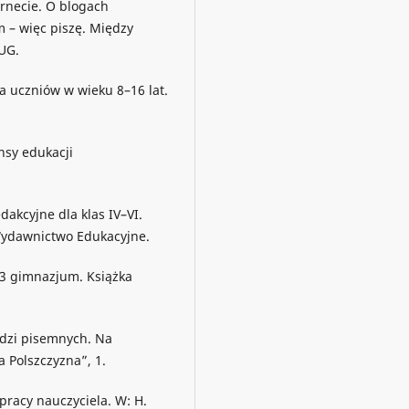
ernecie. O blogach
m – więc piszę. Między
UG.
ka uczniów w wieku 8–16 lat.
nsy edukacji
dakcyjne dla klas IV–VI.
Wydawnictwo Edukacyjne.
1–3 gimnazjum. Książka
edzi pisemnych. Na
Polszczyzna”, 1.
pracy nauczyciela. W: H.