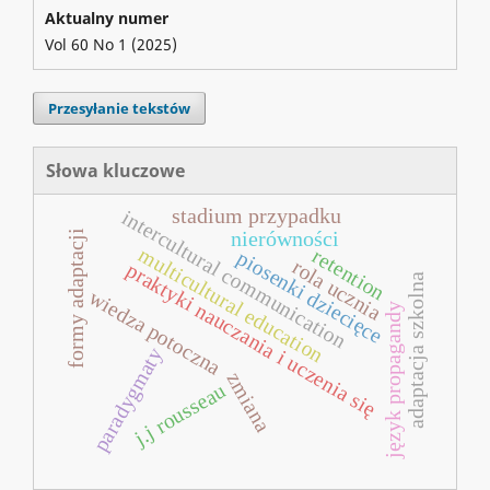
Aktualny numer
Vol 60 No 1 (2025)
Przesyłanie tekstów
Słowa kluczowe
stadium przypadku
intercultural communication
nierówności
formy adaptacji
multicultural education
retention
piosenki dziecięce
rola ucznia
praktyki nauczania i uczenia się
adaptacja szkolna
wiedza potoczna
język propagandy
paradygmaty
zmiana
j.j rousseau