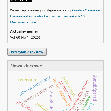
Wcześniejsze numery dostępne na licencji
Creative Commons
Uznanie autorstwa-Na tych samych warunkach 4.0
Międzynarodowe
.
Aktualny numer
Vol 60 No 1 (2025)
Przesyłanie tekstów
Słowa kluczowe
świat dzieci
zabawa muzyczna
paradygmaty
retention
formy adaptacji
oferta kulturalna dla dzieci
j.j rousseau
wiedza potoczna
piosenki dziecięce
język propagandy
model rynkowy
przystosowanie
zmiana