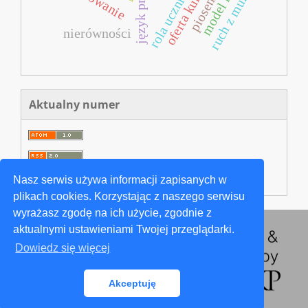
ruch z muzyką
rola ucznia
nierówności
Aktualny numer
Nasz serwis używa informacji zapisanych w
plikach cookies. Korzystając z naszego serwisu
wyrażasz zgodę na ich użycie, zgodnie z
aktualnymi ustawieniami Twojej przeglądarki.
Dowiedz się więcej
Akceptuję