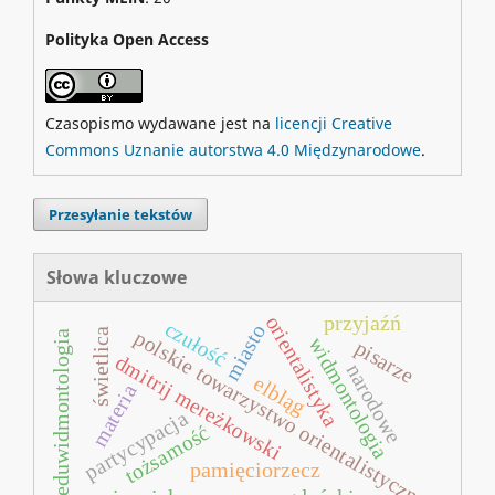
Polityka Open Access
Czasopismo wydawane jest na
licencji Creative
Commons Uznanie autorstwa 4.0 Międzynarodowe
.
Przesyłanie tekstów
Słowa kluczowe
przyjaźń
orientalistyka
czułość
miasto
polskie towarzystwo orientalistyczne
świetlica
eduwidmontologia
widmontologia
pisarze
dmitrij mereżkowski
narodowe
elbląg
materia
partycypacja
tożsamość
pamięciorzecz