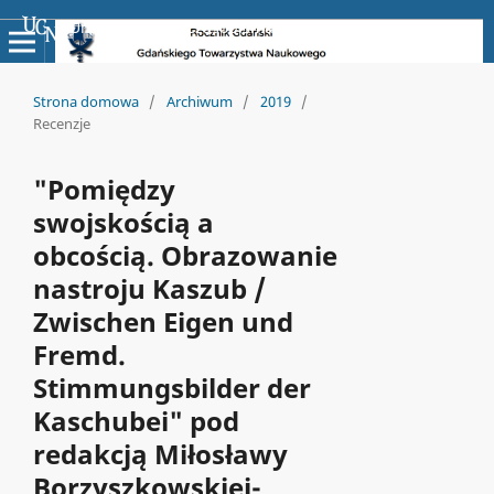
Uniwersyteckie Czasopisma Naukowe
Strona domowa
/
Archiwum
/
2019
/
Recenzje
"Pomiędzy
swojskością a
obcością. Obrazowanie
nastroju Kaszub /
Zwischen Eigen und
Fremd.
Stimmungsbilder der
Kaschubei" pod
redakcją Miłosławy
Borzyszkowskiej-