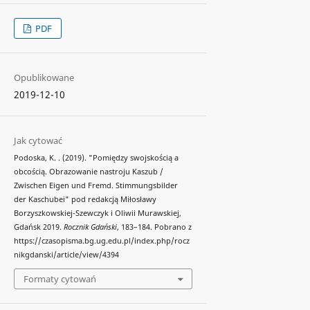
PDF
Opublikowane
2019-12-10
Jak cytować
Podoska, K. . (2019). "Pomiędzy swojskością a
obcością. Obrazowanie nastroju Kaszub /
Zwischen Eigen und Fremd. Stimmungsbilder
der Kaschubei" pod redakcją Miłosławy
Borzyszkowskiej-Szewczyk i Oliwii Murawskiej,
Gdańsk 2019.
Rocznik Gdański
, 183–184. Pobrano z
https://czasopisma.bg.ug.edu.pl/index.php/rocz
nikgdanski/article/view/4394
Formaty cytowań