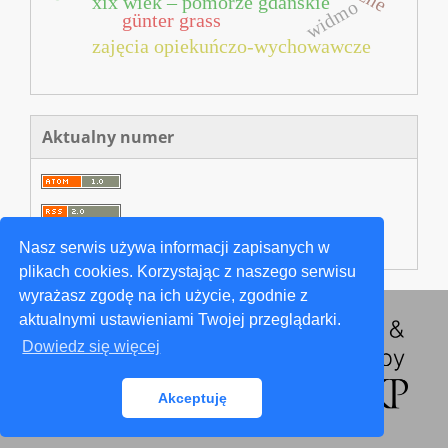
xix wiek – pomorze gdańskie
widmo
günter grass
zajęcia opiekuńczo‑wychowawcze
Aktualny numer
Nasz serwis używa informacji zapisanych w
plikach cookies. Korzystając z naszego serwisu
wyrażasz zgodę na ich użycie, zgodnie z
aktualnymi ustawieniami Twojej przeglądarki.
Dowiedz się więcej
Akceptuję