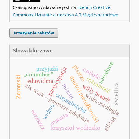
Czasopismo wydawane jest na
licencji Creative
Commons Uznanie autorstwa 4.0 Międzynarodowe
.
Przesyłanie tekstów
Słowa kluczowe
narodowe
pisarze
przyjaźń
partycypacja
czułość
„columbus”
dmitrij mereżkowski
Żeromski
tożsamość
eduwidma
świetlica
xix wiek – pomorze gdańskie
miasto
willy brandt
orientalistyka
widmontologia
widmo
wrzeszcz
materia
elbląg
krzysztof wodiczko