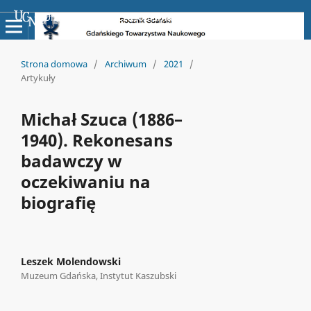
Uniwersyteckie Czasopisma Naukowe
Strona domowa
/
Archiwum
/
2021
/
Artykuły
Michał Szuca (1886–
1940). Rekonesans
badawczy w
oczekiwaniu na
biografię
Leszek Molendowski
Muzeum Gdańska, Instytut Kaszubski