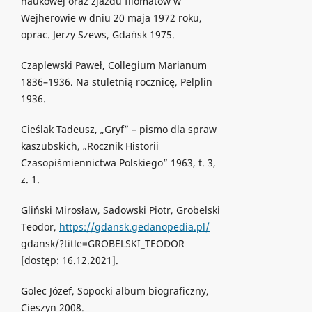
naukowej oraz zjazdu filomatów w
Wejherowie w dniu 20 maja 1972 roku,
oprac. Jerzy Szews, Gdańsk 1975.
Czaplewski Paweł, Collegium Marianum
1836–1936. Na stuletnią rocznicę, Pelplin
1936.
Cieślak Tadeusz, „Gryf” – pismo dla spraw
kaszubskich, „Rocznik Historii
Czasopiśmiennictwa Polskiego” 1963, t. 3,
z. 1.
Gliński Mirosław, Sadowski Piotr, Grobelski
Teodor,
https://gdansk.gedanopedia.pl/
gdansk/?title=GROBELSKI_TEODOR
[dostęp: 16.12.2021].
Golec Józef, Sopocki album biograficzny,
Cieszyn 2008.