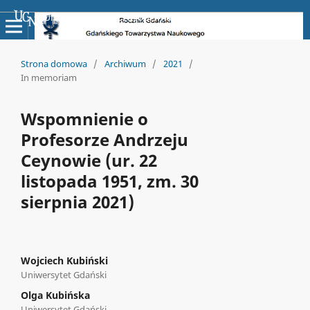
Uniwersyteckie Czasopisma Naukowe
Strona domowa
/
Archiwum
/
2021
/
In memoriam
Wspomnienie o
Profesorze Andrzeju
Ceynowie (ur. 22
listopada 1951, zm. 30
sierpnia 2021)
Wojciech Kubiński
Uniwersytet Gdański
Olga Kubińska
Uniwersytet Gdański