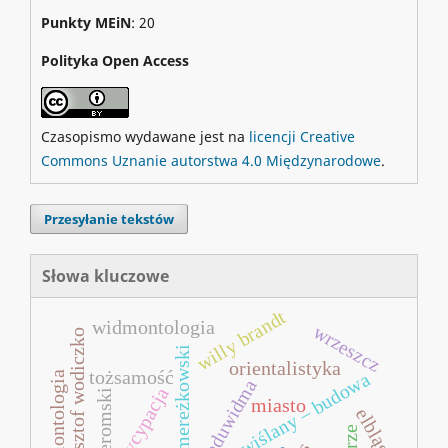
Punkty MEiN
: 20
Polityka Open Access
Czasopismo wydawane jest na
licencji Creative
Commons Uznanie autorstwa 4.0 Międzynarodowe
.
Przesyłanie tekstów
Słowa kluczowe
willy brandt
widmontologia
wrzeszcz
krzysztof wodiczko
dmitrij mereżkowski
orientalistyka
tożsamość
eduwidmontologia
most wiślany – budowa
eduwidma
partycypacja
Żeromski
miasto
elbląg