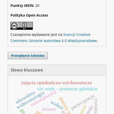
Punkty MEiN
: 20
Polityka Open Access
Czasopismo wydawane jest na
licencji Creative
Commons Uznanie autorstwa 4.0 Międzynarodowe
.
Przesyłanie tekstów
Słowa kluczowe
zajęcia opiekuńczo‑wychowawcze
xix wiek – pomorze gdańskie
orientalistyka
eduwidma
widmontologia
partycypacja
wrzeszcz
widmo
pisarze
miasto