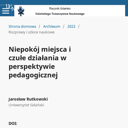
Uniwersyteckie Czasopisma Naukowe
Strona domowa
/
Archiwum
/
2022
/
Rozprawy i szkice naukowe
Niepokój miejsca i
czułe działania w
perspektywie
pedagogicznej
Jarosław Rutkowski
Uniwersytet Gdański
DOI: