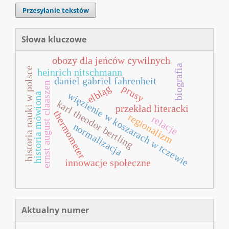
Przesyłanie tekstów
Słowa kluczowe
obozy dla jeńców cywilnych
biografia
historia nauki w polsce
heinrich nitschmann
daniel gabriel fahrenheit
ernst august claaszen
elbląg
prusy
więzienie w koszarach w tczewie
historia mówiona
karl theodor bertling
przekład literacki
thermometer
regionalizm
relacje
normalizacja
innowacje społeczne
Aktualny numer