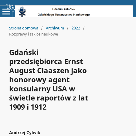
Uniwersyteckie Czasopisma Naukowe
Strona domowa
/
Archiwum
/
2022
/
Rozprawy i szkice naukowe
Gdański
przedsiębiorca Ernst
August Claaszen jako
honorowy agent
konsularny USA w
świetle raportów z lat
1909 i 1912
Andrzej Cylwik