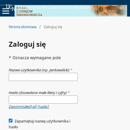
Uniwersyteckie Czasopisma Naukowe
Strona domowa
/
Zaloguj się
Zaloguj się
* Oznacza wymagane pole
Nazwa użytkownika (np. jankowalski)
*
Hasło (dozwolone małe litery i cyfry)
*
Zapomniałeś(aś) hasła?
Zapamiętaj nazwę użytkownika i
hasło