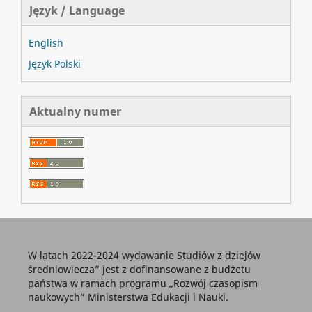
Język / Language
English
Język Polski
Aktualny numer
W latach 2022-2024 wydawanie Studiów z dziejów
średniowiecza” jest z dofinansowane z budżetu
państwa w ramach programu „Rozwój czasopism
naukowych” Ministerstwa Edukacji i Nauki.