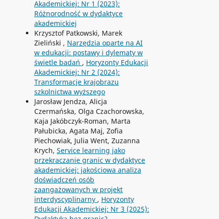
Akademickiej: Nr 1 (2023):
Różnorodność w dydaktyce
akademickiej
Krzysztof Patkowski, Marek
Zieliński ,
Narzędzia oparte na AI
w edukacji: postawy i dylematy w
świetle badań
,
Horyzonty Edukacji
Akademickiej: Nr 2 (2024):
Transformacje krajobrazu
szkolnictwa wyższego
Jarosław Jendza, Alicja
Czermańska, Olga Czachorowska,
Kaja Jakóbczyk-Roman, Marta
Pałubicka, Agata Maj, Zofia
Piechowiak, Julia Went, Zuzanna
Krych,
Service learning jako
przekraczanie granic w dydaktyce
akademickiej: jakościowa analiza
doświadczeń osób
zaangażowanych w projekt
interdyscyplinarny
,
Horyzonty
Edukacji Akademickiej: Nr 3 (2025):
Dydaktyka bez granic?