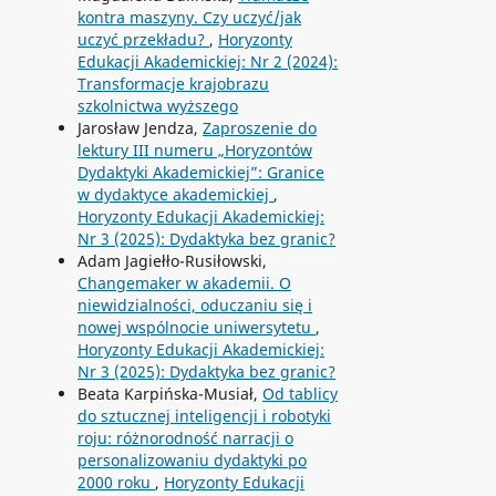
kontra maszyny. Czy uczyć/jak
uczyć przekładu?
,
Horyzonty
Edukacji Akademickiej: Nr 2 (2024):
Transformacje krajobrazu
szkolnictwa wyższego
Jarosław Jendza,
Zaproszenie do
lektury III numeru „Horyzontów
Dydaktyki Akademickiej”: Granice
w dydaktyce akademickiej
,
Horyzonty Edukacji Akademickiej:
Nr 3 (2025): Dydaktyka bez granic?
Adam Jagiełło-Rusiłowski,
Changemaker w akademii. O
niewidzialności, oduczaniu się i
nowej wspólnocie uniwersytetu
,
Horyzonty Edukacji Akademickiej:
Nr 3 (2025): Dydaktyka bez granic?
Beata Karpińska-Musiał,
Od tablicy
do sztucznej inteligencji i robotyki
roju: różnorodność narracji o
personalizowaniu dydaktyki po
2000 roku
,
Horyzonty Edukacji