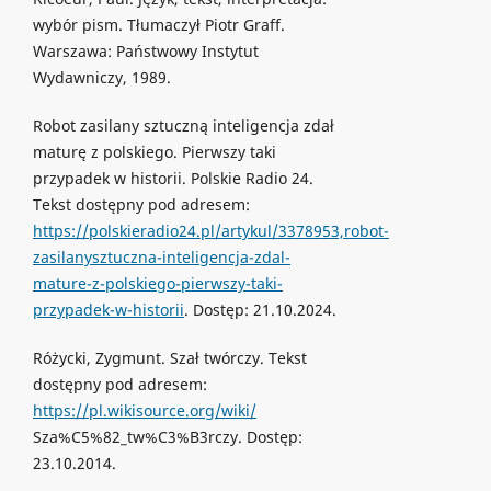
wybór pism. Tłumaczył Piotr Graff.
Warszawa: Państwowy Instytut
Wydawniczy, 1989.
Robot zasilany sztuczną inteligencja zdał
maturę z polskiego. Pierwszy taki
przypadek w historii. Polskie Radio 24.
Tekst dostępny pod adresem:
https://polskieradio24.pl/artykul/3378953,robot-
zasilanysztuczna-inteligencja-zdal-
mature-z-polskiego-pierwszy-taki-
przypadek-w-historii
. Dostęp: 21.10.2024.
Różycki, Zygmunt. Szał twórczy. Tekst
dostępny pod adresem:
https://pl.wikisource.org/wiki/
Sza%C5%82_tw%C3%B3rczy. Dostęp:
23.10.2014.