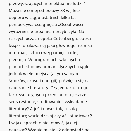
przewyższających intelektualnie ludzi.”
Mówi się o niej od połowy XX w., lecz
dopiero w ciągu ostatnich kilku lat
perspektywa osiągnięcia „Osobliwości”
wyraźnie się urealniła i przybliżyła. Na
naszych oczach epoka Gutenberga, epoka
książki drukowanej jako głównego nośnika
informacji, zbiorowej pamięci i idei,
przemija. W programach szkolnych i
planach studiów humanistycznych ciągle
jednak wiele miejsca (a tym samym
środków, czasu i energii) poświęca się na
nauczanie literatury. Czy jednak u progu
tak rewolucyjnych przemian ma jeszcze
sens czytanie, studiowanie i wykładanie
literatury? A jeśli nawet tak, to jaką
literaturę warto dzisiaj czytać i studiować?
I w jaki sposób o niej mówić, jak jej
nauczać? Wydaje mi się, iż odpowiedź na