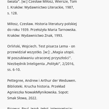
świata”. [w:] Czesław Miłosz, Wiersze, Tom
I. Kraków: Wydawnictwo Literackie, 1987,
s. 128.
Miłosz, Czesław. Historia literatury polskiej
do roku 1939. Przełożyła Maria Tarnowska.
Kraków: Wydawnictwo Znak, 1993.
Orliński, Wojciech. Test pisarza Lema - on
przewidział wszystko. [w:]: „Magia utopii.
W poszukiwaniu utraconej przyszłości”.
Niezbędnik Inteligenta „Polityki”, 2/2016,
ss. 6-10.
Pettegree, Andrew i Arthur der Weduwen.
Biblioteki. Krucha historia. Przekład
Agnieszka NowakMłynikowska. Sopot:
Smak Słowa, 2022.
Ricoeur, Paul. Język, tekst, interpretacja: