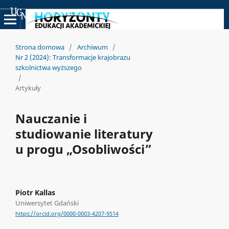
Uniwersyteckie Czasopisma Naukowe
Strona domowa
/
Archiwum
/
Nr 2 (2024): Transformacje krajobrazu
szkolnictwa wyższego
/
Artykuły
Nauczanie i
studiowanie literatury
u progu „Osobliwości”
Piotr Kallas
Uniwersytet Gdański
https://orcid.org/0000-0003-4207-9514