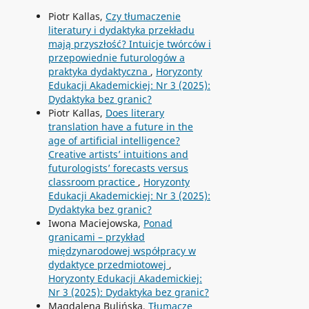
Piotr Kallas,
Czy tłumaczenie
literatury i dydaktyka przekładu
mają przyszłość? Intuicje twórców i
przepowiednie futurologów a
praktyka dydaktyczna
,
Horyzonty
Edukacji Akademickiej: Nr 3 (2025):
Dydaktyka bez granic?
Piotr Kallas,
Does literary
translation have a future in the
age of artificial intelligence?
Creative artists’ intuitions and
futurologists’ forecasts versus
classroom practice
,
Horyzonty
Edukacji Akademickiej: Nr 3 (2025):
Dydaktyka bez granic?
Iwona Maciejowska,
Ponad
granicami – przykład
międzynarodowej współpracy w
dydaktyce przedmiotowej
,
Horyzonty Edukacji Akademickiej:
Nr 3 (2025): Dydaktyka bez granic?
Magdalena Bulińska,
Tłumacze