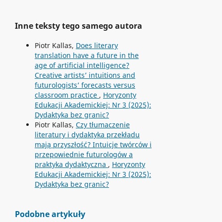
Inne teksty tego samego autora
Piotr Kallas,
Does literary
translation have a future in the
age of artificial intelligence?
Creative artists’ intuitions and
futurologists’ forecasts versus
classroom practice
,
Horyzonty
Edukacji Akademickiej: Nr 3 (2025):
Dydaktyka bez granic?
Piotr Kallas,
Czy tłumaczenie
literatury i dydaktyka przekładu
mają przyszłość? Intuicje twórców i
przepowiednie futurologów a
praktyka dydaktyczna
,
Horyzonty
Edukacji Akademickiej: Nr 3 (2025):
Dydaktyka bez granic?
Podobne artykuły