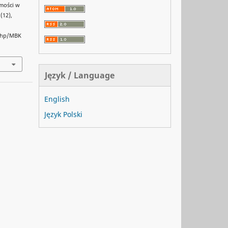
omości w
1(12),
.php/MBK
Język / Language
English
Język Polski