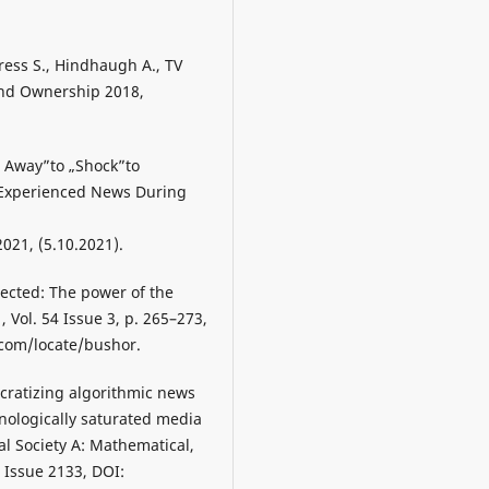
Press S., Hindhaugh A., TV
and Ownership 2018,
r Away”to „Shock”to
 Experienced News During
2021, (5.10.2021).
nected: The power of the
 Vol. 54 Issue 3, p. 265–273,
.com/locate/bushor.
cratizing algorithmic news
nologically saturated media
al Society A: Mathematical,
 Issue 2133, DOI: