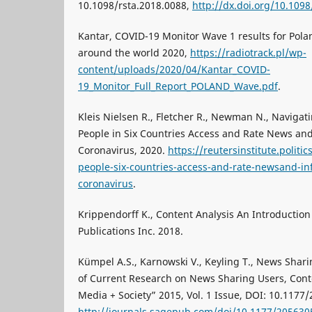
10.1098/rsta.2018.0088,
http://dx.doi.org/10.1098
Kantar, COVID-19 Monitor Wave 1 results for Pola
around the world 2020,
https://radiotrack.pl/wp-
content/uploads/2020/04/Kantar_COVID-
19_Monitor_Full_Report_POLAND_Wave.pdf
.
Kleis Nielsen R., Fletcher R., Newman N., Navigat
People in Six Countries Access and Rate News an
Coronavirus, 2020.
https://reutersinstitute.politi
people-six-countries-access-and-rate-newsand-in
coronavirus
.
Krippendorff K., Content Analysis An Introduction
Publications Inc. 2018.
Kümpel A.S., Karnowski V., Keyling T., News Shari
of Current Research on News Sharing Users, Conte
Media + Society” 2015, Vol. 1 Issue, DOI: 10.117
http://journals.sagepub.com/doi/10.1177/20563