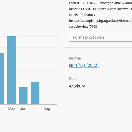
Łódzki , B. . (2022). Udostępnianie wiad
okresie COVID-19.
Media Biznes Kultura
, (
81–95. Pobrano z
https://czasopisma.bg.ug.edu.pl/index
/article/view/7100
Formaty cytowań
Numer
Nr 1(12) (2022)
Dział
Artykuły