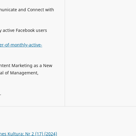
mmunicate and Connect with
 active Facebook users
r-of-monthly-active-
ontent Marketing as a New
rnal of Management,
.
es Kultura: Nr 2 (17) (2024)