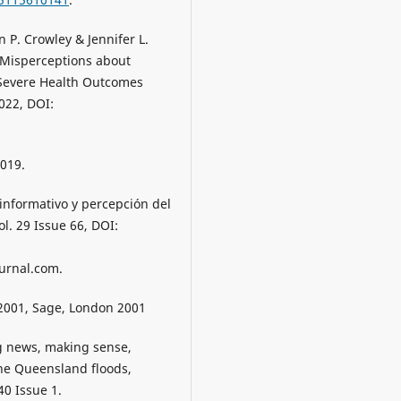
hn P. Crowley & Jennifer L.
Misperceptions about
 Severe Health Outcomes
022, DOI:
019.
informativo y percepción del
l. 29 Issue 66, DOI:
rnal.com.
2001, Sage, London 2001
ng news, making sense,
the Queensland floods,
40 Issue 1.