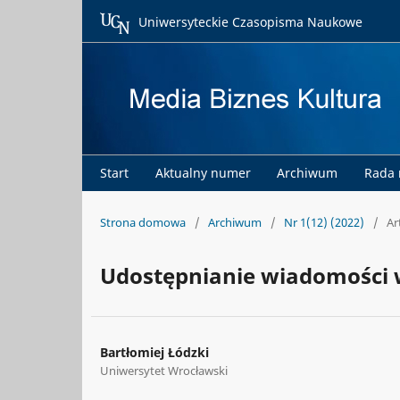
Uniwersyteckie Czasopisma Naukowe
Start
Aktualny numer
Archiwum
Rada
Strona domowa
/
Archiwum
/
Nr 1(12) (2022)
/
Ar
Udostępnianie wiadomości 
Bartłomiej Łódzki
Uniwersytet Wrocławski