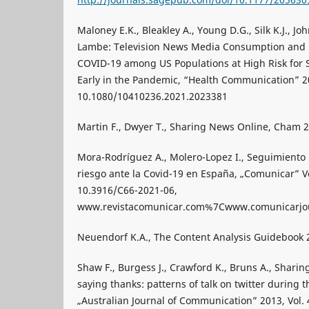
Maloney E.K., Bleakley A., Young D.G., Silk K.J., Jo
Lambe: Television News Media Consumption and 
COVID-19 among US Populations at High Risk for
Early in the Pandemic, “Health Communication” 2
10.1080/10410236.2021.2023381
Martin F., Dwyer T., Sharing News Online, Cham 2
Mora-Rodríguez A., Molero-Lopez I., Seguimiento 
riesgo ante la Covid-19 en España, „Comunicar” Vo
10.3916/C66-2021-06,
www.revistacomunicar.com%7Cwww.comunicarjou
Neuendorf K.A., The Content Analysis Guidebook 
Shaw F., Burgess J., Crawford K., Bruns A., Shari
saying thanks: patterns of talk on twitter during 
„Australian Journal of Communication” 2013, Vol. 