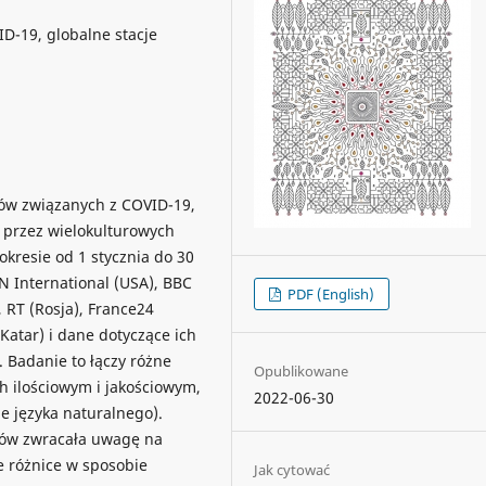
D-19, globalne stacje
tów związanych z COVID-19,
 przez wielokulturowych
okresie od 1 stycznia do 30
N International (USA), BBC
PDF (English)
 RT (Rosja), France24
Katar) i dane dotyczące ich
 Badanie to łączy różne
Opublikowane
h ilościowym i jakościowym,
2022-06-30
 języka naturalnego).
iów zwracała uwagę na
 różnice w sposobie
Jak cytować