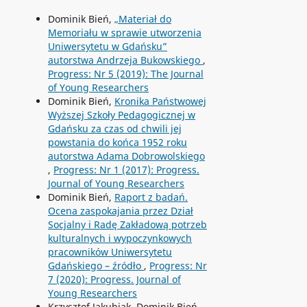
Dominik Bień,
„Materiał do
Memoriału w sprawie utworzenia
Uniwersytetu w Gdańsku”
autorstwa Andrzeja Bukowskiego
,
Progress: Nr 5 (2019): The Journal
of Young Researchers
Dominik Bień,
Kronika Państwowej
Wyższej Szkoły Pedagogicznej w
Gdańsku za czas od chwili jej
powstania do końca 1952 roku
autorstwa Adama Dobrowolskiego
,
Progress: Nr 1 (2017): Progress.
Journal of Young Researchers
Dominik Bień,
Raport z badań.
Ocena zaspokajania przez Dział
Socjalny i Radę Zakładową potrzeb
kulturalnych i wypoczynkowych
pracowników Uniwersytetu
Gdańskiego – źródło
,
Progress: Nr
7 (2020): Progress. Journal of
Young Researchers
Krzysztof Jakubiak, Dominik Bień,