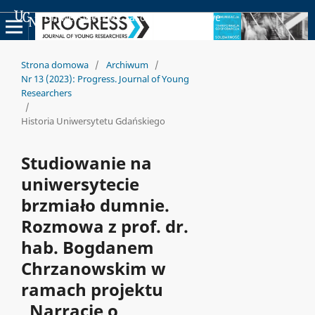
Uniwersyteckie Czasopisma Naukowe
Strona domowa
/
Archiwum
/
Nr 13 (2023): Progress. Journal of Young
Researchers
/
Historia Uniwersytetu Gdańskiego
Studiowanie na
uniwersytecie
brzmiało dumnie.
Rozmowa z prof. dr.
hab. Bogdanem
Chrzanowskim w
ramach projektu
„Narracje o