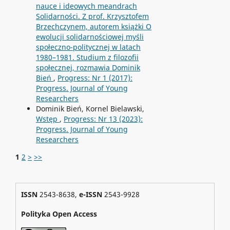
nauce i ideowych meandrach
Solidarności. Z prof. Krzysztofem
Brzechczynem, autorem książki O
ewolucji solidarnościowej myśli
społeczno-politycznej w latach
1980–1981. Studium z filozofii
społecznej, rozmawia Dominik
Bień
,
Progress: Nr 1 (2017):
Progress. Journal of Young
Researchers
Dominik Bień, Kornel Bielawski,
Wstęp
,
Progress: Nr 13 (2023):
Progress. Journal of Young
Researchers
1
2
>
>>
ISSN
2543-8638,
e-ISSN
2543-9928
Polityka Open Access