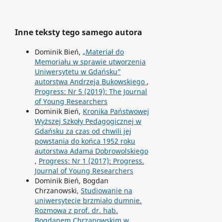
Inne teksty tego samego autora
Dominik Bień,
„Materiał do
Memoriału w sprawie utworzenia
Uniwersytetu w Gdańsku”
autorstwa Andrzeja Bukowskiego
,
Progress: Nr 5 (2019): The Journal
of Young Researchers
Dominik Bień,
Kronika Państwowej
Wyższej Szkoły Pedagogicznej w
Gdańsku za czas od chwili jej
powstania do końca 1952 roku
autorstwa Adama Dobrowolskiego
,
Progress: Nr 1 (2017): Progress.
Journal of Young Researchers
Dominik Bień, Bogdan
Chrzanowski,
Studiowanie na
uniwersytecie brzmiało dumnie.
Rozmowa z prof. dr. hab.
Bogdanem Chrzanowskim w