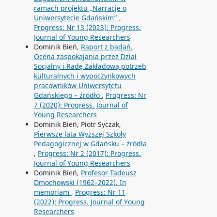
ramach projektu „Narracje o
Uniwersytecie Gdańskim”
,
Progress: Nr 13 (2023): Progress.
Journal of Young Researchers
Dominik Bień,
Raport z badań.
Ocena zaspokajania przez Dział
Socjalny i Radę Zakładową potrzeb
kulturalnych i wypoczynkowych
pracowników Uniwersytetu
Gdańskiego – źródło
,
Progress: Nr
7 (2020): Progress. Journal of
Young Researchers
Dominik Bień, Piotr Syczak,
Pierwsze lata Wyższej Szkoły
Pedagogicznej w Gdańsku – źródła
,
Progress: Nr 2 (2017): Progress.
Journal of Young Researchers
Dominik Bień,
Profesor Tadeusz
Dmochowski (1962–2022). In
memoriam
,
Progress: Nr 11
(2022): Progress. Journal of Young
Researchers