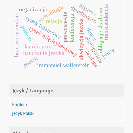
historia
archeologia
transcendencja
dziedzictwo
organizacja
obligacje skarbowe
prawosławie
konferencja
bractwa rycerskie
rynek finansowy
relacja
akwizycja języka
potocki
rynek międzybankowy
douve
ekologizacja
katolicyzm
prusy
zjazd pts
nauczanie języka
podróż
immanuel wallerstein
Język / Language
English
Język Polski