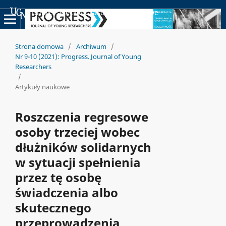
Uniwersyteckie Czasopisma Naukowe
Strona domowa
/
Archiwum
/
Nr 9-10 (2021): Progress. Journal of Young
Researchers
/
Artykuły naukowe
Roszczenia regresowe
osoby trzeciej wobec
dłużników solidarnych
w sytuacji spełnienia
przez tę osobę
świadczenia albo
skutecznego
przeprowadzenia