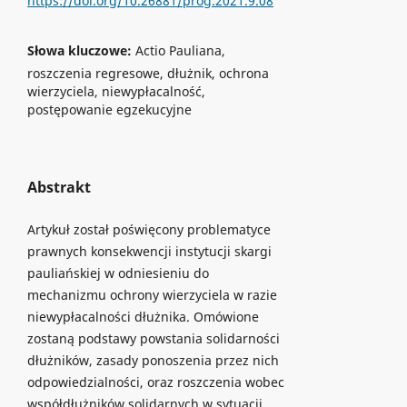
https://doi.org/10.26881/prog.2021.9.08
Słowa kluczowe:
Actio Pauliana,
roszczenia regresowe, dłużnik, ochrona
wierzyciela, niewypłacalność,
postępowanie egzekucyjne
Abstrakt
Artykuł został poświęcony problematyce
prawnych konsekwencji instytucji skargi
pauliańskiej w odniesieniu do
mechanizmu ochrony wierzyciela w razie
niewypłacalności dłużnika. Omówione
zostaną podstawy powstania solidarności
dłużników, zasady ponoszenia przez nich
odpowiedzialności, oraz roszczenia wobec
współdłużników solidarnych w sytuacji