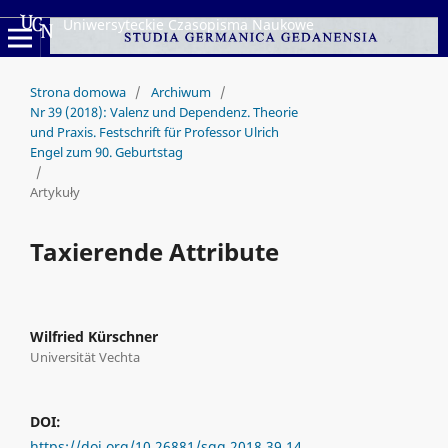
Uniwersyteckie Czasopisma Naukowe
Strona domowa
/
Archiwum
/
Nr 39 (2018): Valenz und Dependenz. Theorie
und Praxis. Festschrift für Professor Ulrich
Engel zum 90. Geburtstag
/
Artykuły
Taxierende Attribute
Wilfried Kürschner
Universität Vechta
DOI:
https://doi.org/10.26881/sgg.2018.39.14