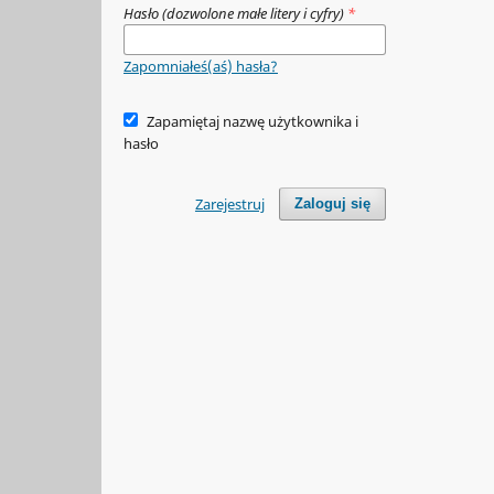
Hasło (dozwolone małe litery i cyfry)
*
Zapomniałeś(aś) hasła?
Zapamiętaj nazwę użytkownika i
hasło
Zarejestruj
Zaloguj się