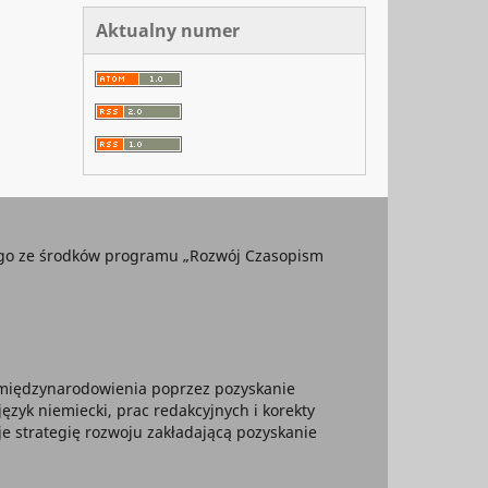
Aktualny numer
ego ze środków programu „Rozwój Czasopism
 umiędzynarodowienia poprzez pozyskanie
yk niemiecki, prac redakcyjnych i korekty
je strategię rozwoju zakładającą pozyskanie