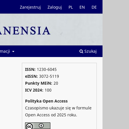
Zarejestruj
Zaloguj
PL
EN
DE
rmacji
Szukaj
ISSN:
1230-6045
eISSN:
3072-5119
Punkty MEiN:
20
ICV 2024
:
100
Polityka Open Access
Czasopismo ukazuje się w formule
Open Access od 2025 roku.