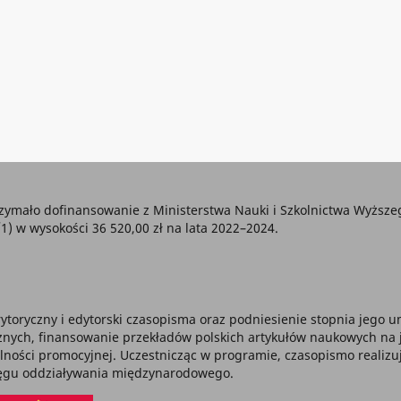
zymało dofinansowanie z Ministerstwa Nauki i Szkolnictwa Wyższ
w wysokości 36 520,00 zł na lata 2022–2024.
ytoryczny i edytorski czasopisma oraz podniesienie stopnia jego
ch, finansowanie przekładów polskich artykułów naukowych na jęz
alności promocyjnej. Uczestnicząc w programie, czasopismo realizu
sięgu oddziaływania międzynarodowego.