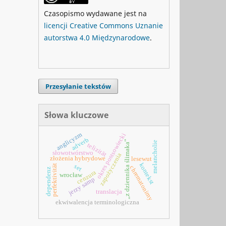
Czasopismo wydawane jest na
licencji Creative Commons Uznanie
autorstwa 4.0 Międzynarodowe
.
Przesyłanie tekstów
Słowa kluczowe
anglicyzm
okres postsowiecki
adverb
„z dziennika ślimaka”
melancholie
telizität
słowotwórstwo
zapożyczenia
złożenia hybrydowe
lesewut
kontekst
set
perfektivität
chrematonimy
dependenz
cenzura
wrocław
jerzy samp
translacja
ekwiwalencja terminologiczna