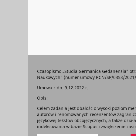
Czasopismo „Studia Germanica Gedanensia” otr
Naukowych” (numer umowy RCN/SP/0353/2021/1) 
Umowa z dn. 9.12.2022 r.
Opis:
Celem zadania jest dbałość o wysoki poziom mer
autorów i renomowanych recenzentów zagraniczny
językowej tekstów obcojęzycznych, a także dział
indeksowania w bazie Scopus i zwiększenie za