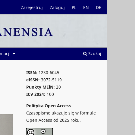
Zarejestruj
Zaloguj
PL
EN
DE
rmacji
Szukaj
ISSN:
1230-6045
eISSN:
3072-5119
Punkty MEiN:
20
ICV 2024
:
100
Polityka Open Access
Czasopismo ukazuje się w formule
Open Access od 2025 roku.