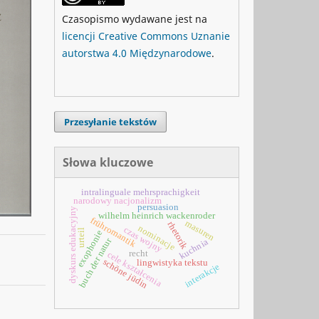
Czasopismo wydawane jest na
licencji Creative Commons Uznanie
autorstwa 4.0 Międzynarodowe
.
Przesyłanie tekstów
Słowa kluczowe
intralinguale mehrsprachigkeit
narodowy nacjonalizm
persuasion
dyskurs edukacyjny
wilhelm heinrich wackenroder
frühromantik
masuren
rhetorik
nominacje
czas wojny
urteil
exophonie
buch der natur
kuchnia
recht
cele kształcenia
schöne jüdin
lingwistyka tekstu
interakcje