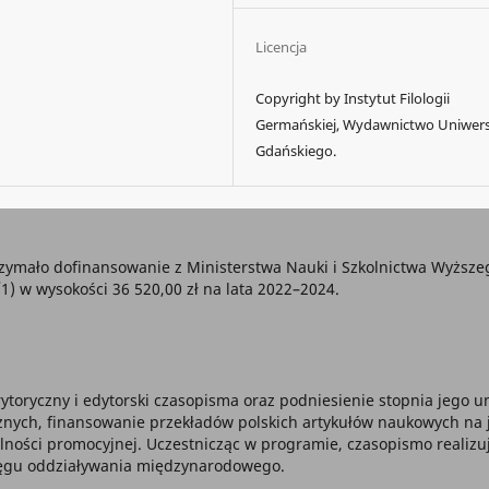
Licencja
Copyright by Instytut Filologii
Germańskiej, Wydawnictwo Uniwer
Gdańskiego.
zymało dofinansowanie z Ministerstwa Nauki i Szkolnictwa Wyższ
w wysokości 36 520,00 zł na lata 2022–2024.
ytoryczny i edytorski czasopisma oraz podniesienie stopnia jego
ch, finansowanie przekładów polskich artykułów naukowych na jęz
alności promocyjnej. Uczestnicząc w programie, czasopismo realizu
sięgu oddziaływania międzynarodowego.