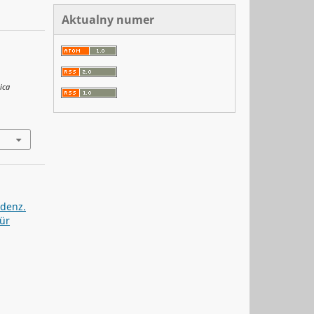
Aktualny numer
ica
ndenz.
für