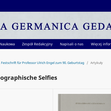
 Naukowa
Zespół Redakcyjny
Napisali o nas
Więcej info
Festschrift für Professor Ulrich Engel zum 90. Geburtstag
/
Artykuły
ographische Selfies