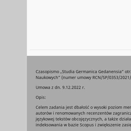
Czasopismo „Studia Germanica Gedanensia” otr
Naukowych” (numer umowy RCN/SP/0353/2021/1) 
Umowa z dn. 9.12.2022 r.
Opis:
Celem zadania jest dbałość o wysoki poziom mer
autorów i renomowanych recenzentów zagraniczny
językowej tekstów obcojęzycznych, a także dział
indeksowania w bazie Scopus i zwiększenie za