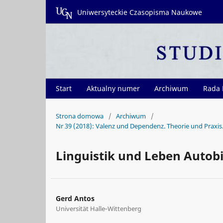
Uniwersyteckie Czasopisma Naukowe
Start
Aktualny numer
Archiwum
Rada
Strona domowa
/
Archiwum
/
Nr 39 (2018): Valenz und Dependenz. Theorie und Praxis. 
Linguistik und Leben Autobi
Gerd Antos
Universität Halle‑Wittenberg