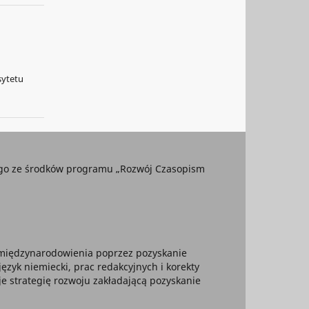
sytetu
ego ze środków programu „Rozwój Czasopism
 umiędzynarodowienia poprzez pozyskanie
yk niemiecki, prac redakcyjnych i korekty
je strategię rozwoju zakładającą pozyskanie