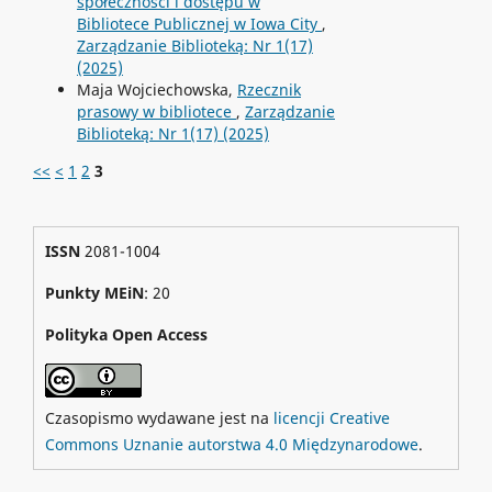
społeczności i dostępu w
Bibliotece Publicznej w Iowa City
,
Zarządzanie Biblioteką: Nr 1(17)
(2025)
Maja Wojciechowska,
Rzecznik
prasowy w bibliotece
,
Zarządzanie
Biblioteką: Nr 1(17) (2025)
<<
<
1
2
3
ISSN
2081-1004
Punkty MEiN
: 20
Polityka Open Access
Czasopismo wydawane jest na
licencji Creative
Commons Uznanie autorstwa 4.0 Międzynarodowe
.