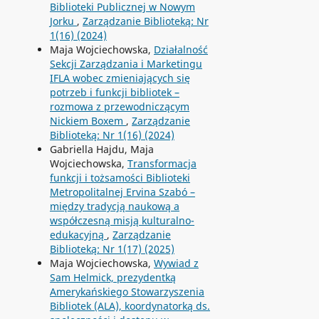
Biblioteki Publicznej w Nowym
Jorku
,
Zarządzanie Biblioteką: Nr
1(16) (2024)
Maja Wojciechowska,
Działalność
Sekcji Zarządzania i Marketingu
IFLA wobec zmieniających się
potrzeb i funkcji bibliotek –
rozmowa z przewodniczącym
Nickiem Boxem
,
Zarządzanie
Biblioteką: Nr 1(16) (2024)
Gabriella Hajdu, Maja
Wojciechowska,
Transformacja
funkcji i tożsamości Biblioteki
Metropolitalnej Ervina Szabó –
między tradycją naukową a
współczesną misją kulturalno-
edukacyjną
,
Zarządzanie
Biblioteką: Nr 1(17) (2025)
Maja Wojciechowska,
Wywiad z
Sam Helmick, prezydentką
Amerykańskiego Stowarzyszenia
Bibliotek (ALA), koordynatorką ds.