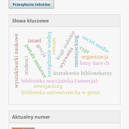
Przesyłanie tekstów
Słowa kluczowe
kraje arabskie
zarządzanie wiedzą
wyszukiwarki naukowe
social media
memejacking
izrael
romans
grecja
portale naukowe
cypr
wyzwania
organizacja
studenci
bazy danych
kształcenie bibliotekarzy
biblioteka marcjańska (wenecja)
newsjacking
biblioteka uniwersytecka w genui
Aktualny numer