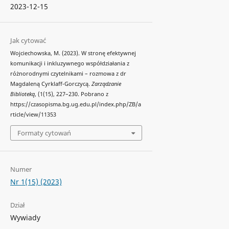
2023-12-15
Jak cytować
Wojciechowska, M. (2023). W stronę efektywnej
komunikacji i inkluzywnego współdziałania z
różnorodnymi czytelnikami – rozmowa z dr
Magdaleną Cyrklaff-Gorczycą.
Zarządzanie
Biblioteką
, (1(15), 227–230. Pobrano z
https://czasopisma.bg.ug.edu.pl/index.php/ZB/a
rticle/view/11353
Formaty cytowań
Numer
Nr 1(15) (2023)
Dział
Wywiady