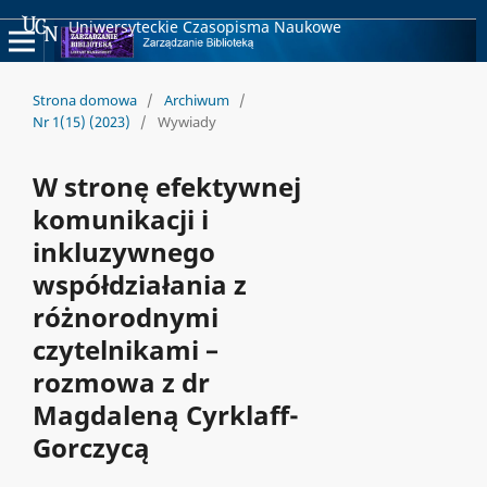
Uniwersyteckie Czasopisma Naukowe
Strona domowa
/
Archiwum
/
Nr 1(15) (2023)
/
Wywiady
W stronę efektywnej
komunikacji i
inkluzywnego
współdziałania z
różnorodnymi
czytelnikami –
rozmowa z dr
Magdaleną Cyrklaff-
Gorczycą