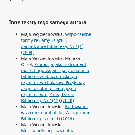
Inne teksty tego samego autora
Maja Wojciechowska,
Współczesne
formy reklamy książki
,
Zarządzanie Biblioteką: Nr 1(1)
(2009)
Maja Wojciechowska, Monika
Orzoł,
Promocja jako instrument
marketingu wspierający działania
bibliotek w obliczu niskiego
czytelnictwa Polaków. Przykłady
akcji i działań promujących
czytelnictwo
,
Zarządzanie
Biblioteką: Nr 1(12) (2020)
Maja Wojciechowska,
Budowanie
wizerunku biblioteki
,
Zarządzanie
Biblioteką: Nr 1(11) (2019)
Maja Wojciechowska,
Merchandising – wizualna