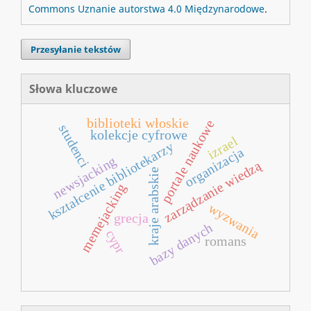
Commons Uznanie autorstwa 4.0 Międzynarodowe
.
Przesyłanie tekstów
Słowa kluczowe
biblioteki włoskie
portale naukowe
studenci
kolekcje cyfrowe
izrael
kształcenie bibliotekarzy
organizacja
newsjacking
zarządzanie wiedzą
kraje arabskie
memejacking
wyzwania
grecja
bazy danych
cypr
romans