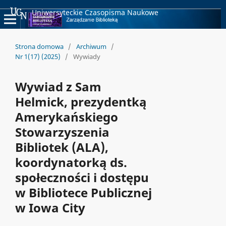
Uniwersyteckie Czasopisma Naukowe
Strona domowa
/
Archiwum
/
Nr 1(17) (2025)
/
Wywiady
Wywiad z Sam
Helmick, prezydentką
Amerykańskiego
Stowarzyszenia
Bibliotek (ALA),
koordynatorką ds.
społeczności i dostępu
w Bibliotece Publicznej
w Iowa City