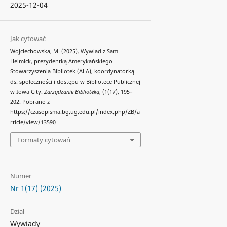
2025-12-04
Jak cytować
Wojciechowska, M. (2025). Wywiad z Sam
Helmick, prezydentką Amerykańskiego
Stowarzyszenia Bibliotek (ALA), koordynatorką
ds. społeczności i dostępu w Bibliotece Publicznej
w Iowa City.
Zarządzanie Biblioteką
, (1(17), 195–
202. Pobrano z
https://czasopisma.bg.ug.edu.pl/index.php/ZB/a
rticle/view/13590
Formaty cytowań
Numer
Nr 1(17) (2025)
Dział
Wywiady