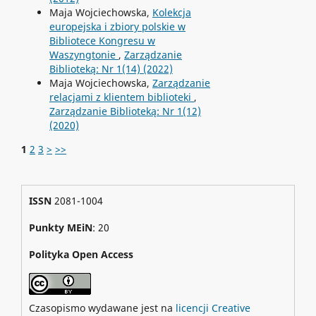
Maja Wojciechowska,
Kolekcja
europejska i zbiory polskie w
Bibliotece Kongresu w
Waszyngtonie
,
Zarządzanie
Biblioteką: Nr 1(14) (2022)
Maja Wojciechowska,
Zarządzanie
relacjami z klientem biblioteki
,
Zarządzanie Biblioteką: Nr 1(12)
(2020)
1
2
3
>
>>
ISSN
2081-1004
Punkty MEiN
: 20
Polityka Open Access
Czasopismo wydawane jest na
licencji Creative