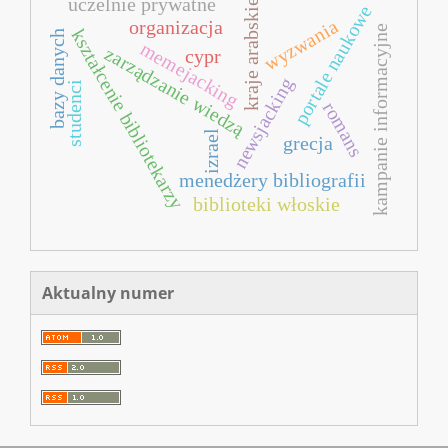
uczelnie prywatne
kraje arabskie
portale naukowe
wyzwania
organizacja
kampanie informacyjne
kształcenie bibliotekarzy
bazy danych
memejacking
zarządzanie wiedzą
cypr
newsjacking
studenci
romans
izrael
grecja
menedżery bibliografii
biblioteki włoskie
Aktualny numer