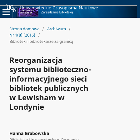
Uniwersyteckie Czasopisma Naukowe
Strona domowa
/
Archiwum
/
Nr 1(8) (2016)
/
Biblioteki i bibliotekarze za granicą
Reorganizacja
systemu biblioteczno-
informacyjnego sieci
bibliotek publicznych
w Lewisham w
Londynie
Hanna Grabowska
Biblioteka Uniwersytecka w Poznaniu