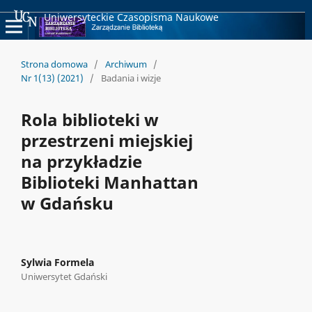
Uniwersyteckie Czasopisma Naukowe
Strona domowa
/
Archiwum
/
Nr 1(13) (2021)
/
Badania i wizje
Rola biblioteki w
przestrzeni miejskiej
na przykładzie
Biblioteki Manhattan
w Gdańsku
Sylwia Formela
Uniwersytet Gdański