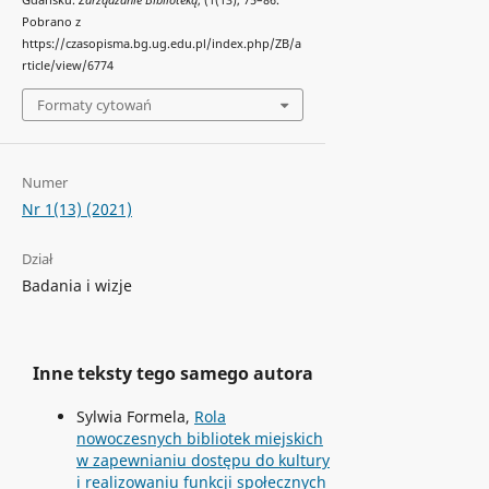
Gdańsku.
Zarządzanie Biblioteką
, (1(13), 75–86.
Pobrano z
https://czasopisma.bg.ug.edu.pl/index.php/ZB/a
rticle/view/6774
Formaty cytowań
Numer
Nr 1(13) (2021)
Dział
Badania i wizje
Inne teksty tego samego autora
Sylwia Formela,
Rola
nowoczesnych bibliotek miejskich
w zapewnianiu dostępu do kultury
i realizowaniu funkcji społecznych