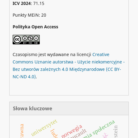
ICV 2024
: 71.15
Punkty MEiN: 20
Polityka Open Access
Czasopismo jest wydawane na licencji
Creative
Commons
Uznanie autorstwa - Użycie niekomercyjne -
Bez utworów zależnych 4.0 Międzynarodowe
(CC BY-
NC-ND 4.0)
.
Słowa kluczowe
uniwersytet
ekonomia społeczna
norwegia
foucault