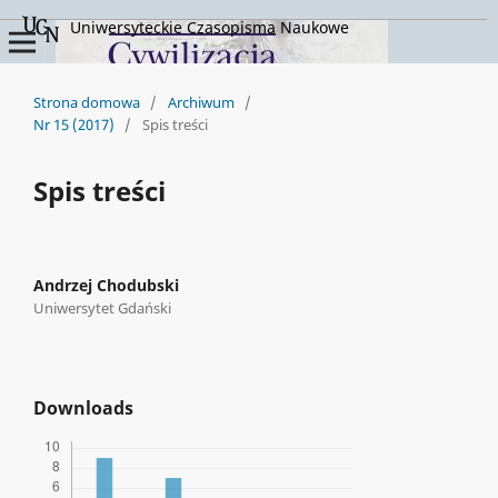
Uniwersyteckie Czasopisma Naukowe
Strona domowa
/
Archiwum
/
Nr 15 (2017)
/
Spis treści
Spis treści
Andrzej Chodubski
Uniwersytet Gdański
Downloads