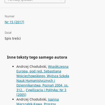
Numer
Nr 15 (2017)
Dział
Spis treści
Inne teksty tego samego autora
Andrzej Chodubski,
Współczesna
Europa, pod red. Sebastiana
Wojciechowskiego, Wyższa Szkoła
Nauk Humanistycznych i
Dziennikarstwa, Poznań 2004, ss.
312.
,
Cywilizacja i Polityka: Nr 3
(2005)
Andrzej Chodubski,
Joanna
Marszałek-Kawa, Procesy