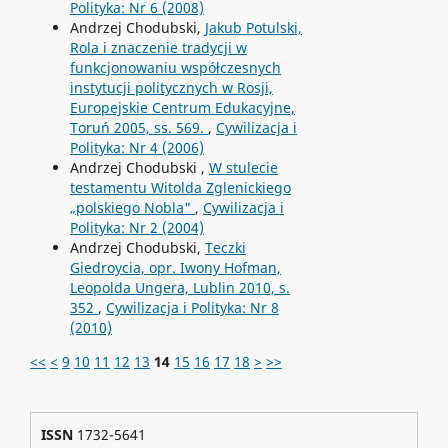
Polityka: Nr 6 (2008)
Andrzej Chodubski,
Jakub Potulski,
Rola i znaczenie tradycji w
funkcjonowaniu współczesnych
instytucji politycznych w Rosji,
Europejskie Centrum Edukacyjne,
Toruń 2005, ss. 569.
,
Cywilizacja i
Polityka: Nr 4 (2006)
Andrzej Chodubski ,
W stulecie
testamentu Witolda Zglenickiego
„polskiego Nobla"
,
Cywilizacja i
Polityka: Nr 2 (2004)
Andrzej Chodubski,
Teczki
Giedroycia, opr. Iwony Hofman,
Leopolda Ungera, Lublin 2010, s.
352
,
Cywilizacja i Polityka: Nr 8
(2010)
<<
<
9
10
11
12
13
14
15
16
17
18
>
>>
ISSN
1732-5641