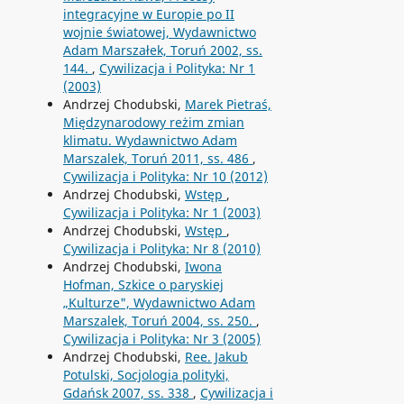
integracyjne w Europie po II
wojnie światowej, Wydawnictwo
Adam Marszałek, Toruń 2002, ss.
144.
,
Cywilizacja i Polityka: Nr 1
(2003)
Andrzej Chodubski,
Marek Pietraś,
Międzynarodowy reżim zmian
klimatu. Wydawnictwo Adam
Marszalek, Toruń 2011, ss. 486
,
Cywilizacja i Polityka: Nr 10 (2012)
Andrzej Chodubski,
Wstęp
,
Cywilizacja i Polityka: Nr 1 (2003)
Andrzej Chodubski,
Wstęp
,
Cywilizacja i Polityka: Nr 8 (2010)
Andrzej Chodubski,
Iwona
Hofman, Szkice o paryskiej
„Kulturze", Wydawnictwo Adam
Marszalek, Toruń 2004, ss. 250.
,
Cywilizacja i Polityka: Nr 3 (2005)
Andrzej Chodubski,
Ree. Jakub
Potulski, Socjologia polityki,
Gdańsk 2007, ss. 338
,
Cywilizacja i