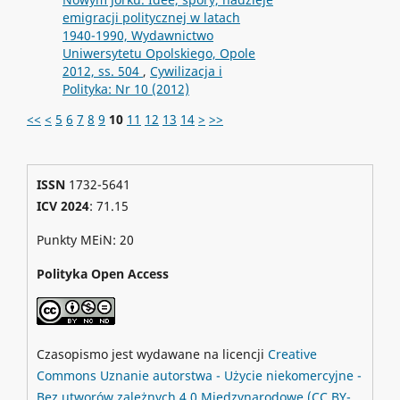
emigracji politycznej w latach
1940-1990, Wydawnictwo
Uniwersytetu Opolskiego, Opole
2012, ss. 504
,
Cywilizacja i
Polityka: Nr 10 (2012)
<<
<
5
6
7
8
9
10
11
12
13
14
>
>>
ISSN
1732-5641
ICV 2024
: 71.15
Punkty MEiN: 20
Polityka Open Access
Czasopismo jest wydawane na licencji
Creative
Commons
Uznanie autorstwa - Użycie niekomercyjne -
Bez utworów zależnych 4.0 Międzynarodowe
(CC BY-