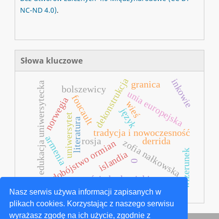
NC-ND 4.0)
.
Słowa kluczowe
dekonstrukcja
inkowie
granica
edukacja uniwersytecka
bolszewicy
unia europejska
foucault
norwegia
wieś
język
uniwersytet
literatura
tradycja i nowoczesność
armenia
rosja
derrida
zofia nałkowska
ludobójstwo ormian
wizerunek
islandia
0
wartości akademickie
Nasz serwis używa informacji zapisanych w
plikach cookies. Korzystając z naszego serwisu
wyrażasz zgodę na ich użycie, zgodnie z