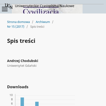
Uniwersyteckie Czasopisma Naukowe
Strona domowa
/
Archiwum
/
Nr 15 (2017)
/
Spis treści
Spis treści
Andrzej Chodubski
Uniwersytet Gdański
Downloads