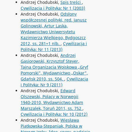
Andrzej Chodubski,
Spis treści
,
Cywilizacja i Polityka: Nr 1 (2003)
Andrzej Chodubski,
Odsłony
współczesnej polityki, red. Janusz
Golinowski, Artur Laska,
Wydawnictwo Uniwersytetu
Kazimierza Wielkiego, Bydgoszcz
2012, ss. 281+1 nlb.
,
Cywilizacja i
Polityka: Nr 11 (2013)
Andrzej Chodubski,
Andrzej
Gąsiorowski, Krzysztof Steyer,
Tajna Organizacja Wojskowa „Gryf
Pomorski", Wydawnictwo „Oskar",
Gdańsk 2010, ss. 504.
,
Cywilizacja
i Polityka: Nr 9 (2011)
Andrzej Chodubski,
Edward
Olszewski, Polacy w Norwegii
1940-2010, Wydawnictwo Adam
Marszalek, Toruń 2011, ss. 752
,
Cywilizacja i Polityka: Nr 10 (2012)
Andrzej Chodubski,
Wiesława
Piątkowska-Stepaniak, Polska w
Nowym Jorku. Idee, spory, nadzieje