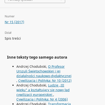
Numer
Nr 15 (2017)
Dział
Spis treści
Inne teksty tego samego autora
Andrzej Chodubski,
O Profesor
Urszuli Świętochowskiej i jej
działalności naukowo-dydaktycznej
,
Cywilizacja i Polityka: Nr 10 (2012)
Andrzej Chodubski,
Ludzie „III
wieku" a kształtujący się nowy ład
cywilizacji europejskiej
,
Cywilizacja i Polityka: Nr 4 (2006)
Andrzej Chodubski,
Transformacja