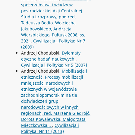
społeczeństwa i władzy w
postradzieckiej Azji Centralnej.
Studia i rozprawy, pod red.
Tadeusza Bodio, Wojciecha
Jakubowskiego, Andrzeja
Wierzbickiego, Pułtusk 2008, ss.
302.
,
Cywilizacja i Polityka: Nr 7
(2009)
Andrzej Chodubski,
Dylematy
etyczne badań naukowych
,
Cywilizacja i Polityka: Nr 5 (2007)
Andrzej Chodubski,
Mobilizacja i
etniczność. Procesy mobilizacji
mniejszości narodowych i
etnicznych w województwie
zachodniopomorskim na tle
doświadczeń grup
narodowościowych w innych
regionach, red. Marzena Giedrojć,
Dorota Kowalewska, Małgorzata
Mieczkowska...
,
Cywilizacja i
Polityka: Nr 11 (2013)