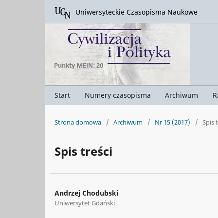
Uniwersyteckie Czasopisma Naukowe
Start
Numery czasopisma
Archiwum
R
Strona domowa
/
Archiwum
/
Nr 15 (2017)
/
Spis 
Spis treści
Andrzej Chodubski
Uniwersytet Gdański