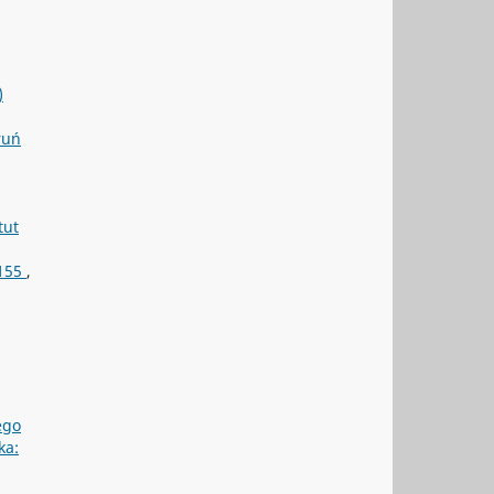
)
ruń
tut
 155
,
ego
ka: