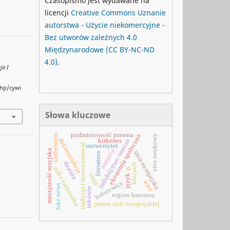
Czasopismo jest wydawane na
licencji
Creative Commons
Uznanie
autorstwa - Użycie niekomercyjne -
Bez utworów zależnych 4.0
Międzynarodowe
(CC BY-NC-ND
4.0)
.
ja I
php/cywi
Słowa kluczowe
podmiotowość prawna
wallerstein
ekonomia społeczna
etos naukowy
dekonstrukcja
kirkenes
ludobójstwo ormian
tradycja i nowoczesność
uniwersytet
armenia
mniejszość rosyjska
unia europejska
literatura
derrida
foucault
zofia nałkowska
0
rosja
język
wieś
bolszewicy
fake news
inkowie
region barentsa
prawo unii europejskiej