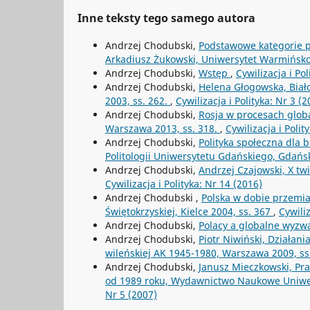
Inne teksty tego samego autora
Andrzej Chodubski,
Podstawowe kategorie po
Arkadiusz Żukowski, Uniwersytet Warmińsko-
Andrzej Chodubski,
Wstęp
,
Cywilizacja i Pol
Andrzej Chodubski,
Helena Głogowska, Bia
2003, ss. 262.
,
Cywilizacja i Polityka: Nr 3 (2
Andrzej Chodubski,
Rosja w procesach globa
Warszawa 2013, ss. 318.
,
Cywilizacja i Polit
Andrzej Chodubski,
Polityka społeczna dla 
Politologii Uniwersytetu Gdańskiego, Gdańsk
Andrzej Chodubski,
Andrzej Czajowski, X t
Cywilizacja i Polityka: Nr 14 (2016)
Andrzej Chodubski ,
Polska w dobie przemia
Świętokrzyskiej, Kielce 2004, ss. 367
,
Cywiliz
Andrzej Chodubski,
Polacy a globalne wyzw
Andrzej Chodubski,
Piotr Niwiński, Działa
wileńskiej AK 1945-1980, Warszawa 2009, ss
Andrzej Chodubski,
Janusz Mieczkowski, Pra
od 1989 roku, Wydawnictwo Naukowe Uniwers
Nr 5 (2007)