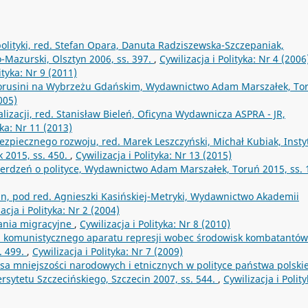
lityki, red. Stefan Opara, Danuta Radziszewska-Szczepaniak,
Mazurski, Olsztyn 2006, ss. 397.
,
Cywilizacja i Polityka: Nr 4 (2006
ityka: Nr 9 (2011)
łorusini na Wybrzeżu Gdańskim, Wydawnictwo Adam Marszałek, To
005)
lizacji, red. Stanisław Bieleń, Oficyna Wydawnicza ASPRA - JR,
yka: Nr 11 (2013)
bezpiecznego rozwoju, red. Marek Leszczyński, Michał Kubiak, Insty
 2015, ss. 450.
,
Cywilizacja i Polityka: Nr 13 (2015)
wierdzeń o polityce, Wydawnictwo Adam Marszałek, Toruń 2015, ss.
n, pod red. Agnieszki Kasińskiej-Metryki, Wydawnictwo Akademii
acja i Polityka: Nr 2 (2004)
ania migracyjne
,
Cywilizacja i Polityka: Nr 8 (2010)
nia komunistycznego aparatu represji wobec środowisk kombatantów
. 499.
,
Cywilizacja i Polityka: Nr 7 (2009)
sa mniejszości narodowych i etnicznych w polityce państwa polski
ytetu Szczecińskiego, Szczecin 2007, ss. 544.
,
Cywilizacja i Polity