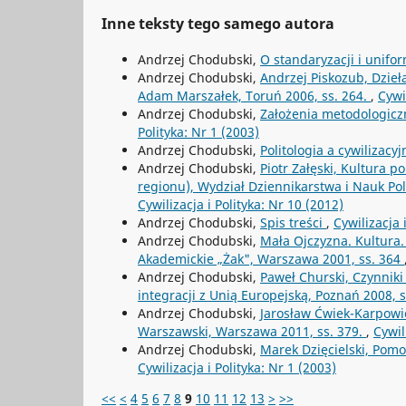
Inne teksty tego samego autora
Andrzej Chodubski,
O standaryzacji i unifo
Andrzej Chodubski,
Andrzej Piskozub, Dzieła
Adam Marszałek, Toruń 2006, ss. 264.
,
Cywi
Andrzej Chodubski,
Założenia metodologicz
Polityka: Nr 1 (2003)
Andrzej Chodubski,
Politologia a cywilizac
Andrzej Chodubski,
Piotr Załęski, Kultura p
regionu), Wydział Dziennikarstwa i Nauk P
Cywilizacja i Polityka: Nr 10 (2012)
Andrzej Chodubski,
Spis treści
,
Cywilizacja 
Andrzej Chodubski,
Mała Ojczyzna. Kultura.
Akademickie „Żak", Warszawa 2001, ss. 364
Andrzej Chodubski,
Paweł Churski, Czynniki
integracji z Unią Europejską, Poznań 2008, s
Andrzej Chodubski,
Jarosław Ćwiek-Karpowic
Warszawski, Warszawa 2011, ss. 379.
,
Cywil
Andrzej Chodubski,
Marek Dzięcielski, Pom
Cywilizacja i Polityka: Nr 1 (2003)
<<
<
4
5
6
7
8
9
10
11
12
13
>
>>