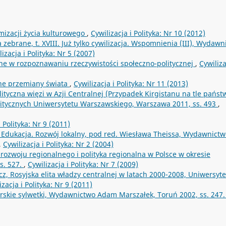
rmizacji życia kulturowego
,
Cywilizacja i Polityka: Nr 10 (2012)
 zebrane, t. XVIII. Już tylko cywilizacja. Wspomnienia (III), Wydawn
lizacja i Polityka: Nr 5 (2007)
ne w rozpoznawaniu rzeczywistości społeczno-politycznej
,
Cywiliza
yjne przemiany świata
,
Cywilizacja i Polityka: Nr 11 (2013)
olityczna więzi w Azji Centralnej (Przypadek Kirgistanu na tle państ
olitycznych Uniwersytetu Warszawskiego, Warszawa 2011, ss. 493
,
i Polityka: Nr 9 (2011)
 Edukacja. Rozwój lokalny, pod red. Wiesława Theissa, Wydawnictw
,
Cywilizacja i Polityka: Nr 2 (2004)
 rozwoju regionalnego i polityka regionalna w Polsce w okresie
s. 527.
,
Cywilizacja i Polityka: Nr 7 (2009)
z, Rosyjska elita władzy centralnej w latach 2000-2008, Uniwersyte
izacja i Polityka: Nr 9 (2011)
orskie sylwetki, Wydawnictwo Adam Marszałek, Toruń 2002, ss. 247