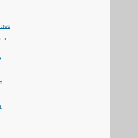
ictwo
cja i
w
o
t
.
,