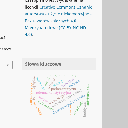
Czasopismo jest wydawane na
licencji
Creative Commons
Uznanie
autorstwa - Użycie niekomercyjne -
Bez utworów zależnych 4.0
Międzynarodowe
(CC BY-NC-ND
4.0)
.
ja I
php/cywi
Słowa kluczowe
integration policy
istota najwyższa
hinduizm
naród
czarnobyl
głasnost
neurozy
rodzina
carroll quigley
antyterroryzm
parlamentaryzm
kult istoty najwyższej
reforma konstytucyjna
ii rzeczpospolita polska
konwencja
ateizm
kult rozumu
izba druga
psychozy
buddyzm
deizm