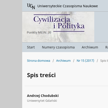
Uniwersyteckie Czasopisma Naukowe
Start
Numery czasopisma
Archiwum
R
Strona domowa
/
Archiwum
/
Nr 15 (2017)
/
Spis 
Spis treści
Andrzej Chodubski
Uniwersytet Gdański