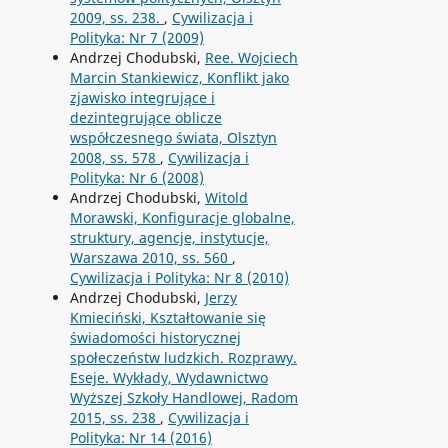
2009, ss. 238.
,
Cywilizacja i
Polityka: Nr 7 (2009)
Andrzej Chodubski,
Ree. Wojciech
Marcin Stankiewicz, Konflikt jako
zjawisko integrujące i
dezintegrujące oblicze
współczesnego świata, Olsztyn
2008, ss. 578
,
Cywilizacja i
Polityka: Nr 6 (2008)
Andrzej Chodubski,
Witold
Morawski, Konfiguracje globalne,
struktury, agencje, instytucje,
Warszawa 2010, ss. 560
,
Cywilizacja i Polityka: Nr 8 (2010)
Andrzej Chodubski,
Jerzy
Kmieciński, Kształtowanie się
świadomości historycznej
społeczeństw ludzkich. Rozprawy.
Eseje. Wykłady, Wydawnictwo
Wyższej Szkoły Handlowej, Radom
2015, ss. 238
,
Cywilizacja i
Polityka: Nr 14 (2016)