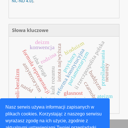
NC-ND 4.0)
.
Słowa kluczowe
deizm
ii rzeczpospolita polska
hinduizm
istota najwyższa
konwencja
reforma konstytucyjna
formuła reprezentacji
prześladowania
parlamentaryzm
rodzina
psychozy
izba druga
antyterroryzm
neurozy
kult rozumu
neoli-beralizm
buddyzm
czarnobyl
naród
głasnost
ateizm
kult istoty najwyższej
Nasz serwis używa informacji zapisanych w
plikach cookies. Korzystając z naszego serwisu
wyrażasz zgodę na ich użycie, zgodnie z
aktualnymi ustawieniami Twojej przeglądarki.