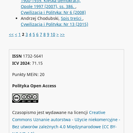
1900-1939. Klęska demokracji,
Opole 1997 (2007), ss. 386.
,
Cywilizacja i Polityka: Nr 6 (2008)
Andrzej Chodubski,
Spis treści
,
Cywilizacja i Polityka: Nr 13 (2015)
<<
<
1
2
3
4
5
6
7
8
9
10
>
>>
ISSN
1732-5641
ICV 2024
: 71.15
Punkty MEiN: 20
Polityka Open Access
Czasopismo jest wydawane na licencji
Creative
Commons
Uznanie autorstwa - Użycie niekomercyjne -
Bez utworów zależnych 4.0 Międzynarodowe
(CC BY-