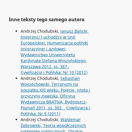
Inne teksty tego samego autora
Andrzej Chodubski,
Janusz Balicki,
Imigranci i uchodźcy w Unii
Europejskiej. Humanizacja polityki
imigracyjnej i azylowej,
Wydawnictwo Uniwersytetu
Kardynała Stefana Wyszyńskiego,
Warszawa 2012, ss. 367
,
Cywilizacja i Polityka: Nr 10 (2012)
Andrzej Chodubski,
Sebastian
Wojciechowski, Terroryzm na
początku XXI wieku. Pojęcie, istota i
przyczyny zjawiska, Oficyna
Wydawnicza BRATNA, Bydgoszcz-
Poznań 2011, ss. 302.
,
Cywilizacja i
Polityka: Nr 9 (2011)
Andrzej Chodubski,
Waldemar
Żebrowski, Teoria współczesnych
systemów politycznych, Olsztyn