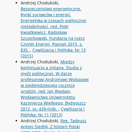
Andrzej Chodubski,
Bezpieczeństwo energetyczne.
Rynki surowców i energii.
Energetyka w czasach politycznej
niestabilności, red. Piotr
Kwiatkiewicz, Radosław
Szczerbowski, Fundacja na rzecz
Czystej Energii, Poznań 2015, s.
835.
,
Cywilizacja i Polityka: Nr 13
(2015)
Andrzej Chodubski,
Między
kontynuacją a zmianą. Studia z
myśli politycznej. W darze
profesorowi Andrzejowi Wojtasowi
w siedemdziesiątą rocznicę
urodzin, red. Jan Waskan,
Wydawnictwo Uniwersytetu
Kazimierza Wielkiego, Bydgoszcz
2012, ss. 439+lnlb.
,
Cywilizacja i
Polityka: Nr 11 (2013)
Andrzej Chodubski,
Ree. Tadeusz
Antoni Siedlik, Z historii Polski