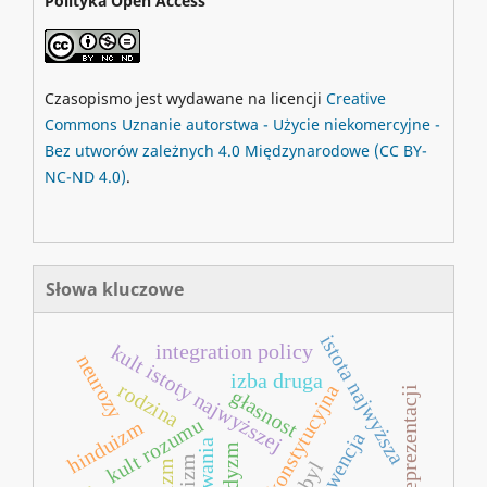
Polityka Open Access
Czasopismo jest wydawane na licencji
Creative
Commons
Uznanie autorstwa - Użycie niekomercyjne -
Bez utworów zależnych 4.0 Międzynarodowe
(CC BY-
NC-ND 4.0)
.
Słowa kluczowe
istota najwyższa
integration policy
kult istoty najwyższej
neurozy
izba druga
rodzina
reforma konstytucyjna
formuła reprezentacji
głasnost
kult rozumu
hinduizm
konwencja
buddyzm
deizm
ateizm