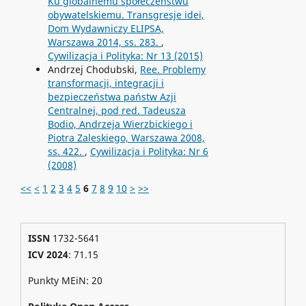
Ku globalnemu społeczeństwu
obywatelskiemu. Transgresje idei,
Dom Wydawniczy ELIPSA,
Warszawa 2014, ss. 283.
,
Cywilizacja i Polityka: Nr 13 (2015)
Andrzej Chodubski,
Ree. Problemy
transformacji, integracji i
bezpieczeństwa państw Azji
Centralnej, pod red. Tadeusza
Bodio, Andrzeja Wierzbickiego i
Piotra Zaleskiego, Warszawa 2008,
ss. 422.
,
Cywilizacja i Polityka: Nr 6
(2008)
<<
<
1
2
3
4
5
6
7
8
9
10
>
>>
ISSN
1732-5641
ICV 2024
: 71.15
Punkty MEiN: 20