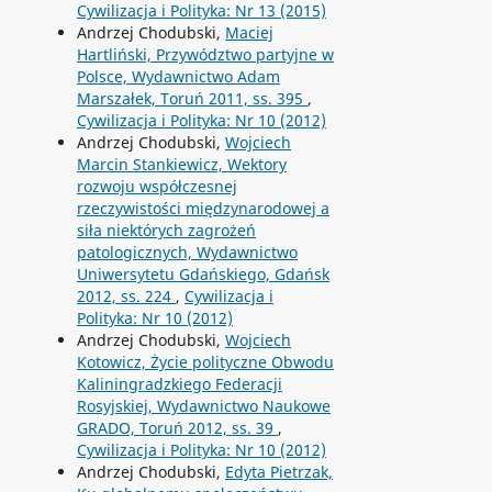
Cywilizacja i Polityka: Nr 13 (2015)
Andrzej Chodubski,
Maciej
Hartliński, Przywództwo partyjne w
Polsce, Wydawnictwo Adam
Marszałek, Toruń 2011, ss. 395
,
Cywilizacja i Polityka: Nr 10 (2012)
Andrzej Chodubski,
Wojciech
Marcin Stankiewicz, Wektory
rozwoju współczesnej
rzeczywistości międzynarodowej a
siła niektórych zagrożeń
patologicznych, Wydawnictwo
Uniwersytetu Gdańskiego, Gdańsk
2012, ss. 224
,
Cywilizacja i
Polityka: Nr 10 (2012)
Andrzej Chodubski,
Wojciech
Kotowicz, Życie polityczne Obwodu
Kaliningradzkiego Federacji
Rosyjskiej, Wydawnictwo Naukowe
GRADO, Toruń 2012, ss. 39
,
Cywilizacja i Polityka: Nr 10 (2012)
Andrzej Chodubski,
Edyta Pietrzak,