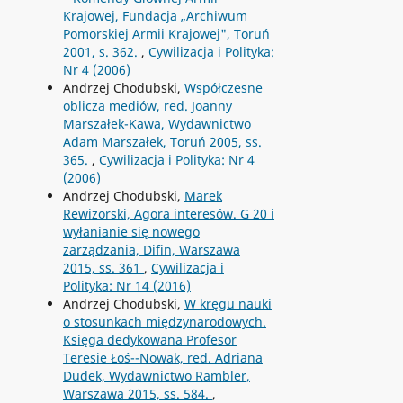
Krajowej, Fundacja „Archiwum
Pomorskiej Armii Krajowej", Toruń
2001, s. 362.
,
Cywilizacja i Polityka:
Nr 4 (2006)
Andrzej Chodubski,
Współczesne
oblicza mediów, red. Joanny
Marszałek-Kawa, Wydawnictwo
Adam Marszałek, Toruń 2005, ss.
365.
,
Cywilizacja i Polityka: Nr 4
(2006)
Andrzej Chodubski,
Marek
Rewizorski, Agora interesów. G 20 i
wyłanianie się nowego
zarządzania, Difin, Warszawa
2015, ss. 361
,
Cywilizacja i
Polityka: Nr 14 (2016)
Andrzej Chodubski,
W kręgu nauki
o stosunkach międzynarodowych.
Księga dedykowana Profesor
Teresie Łoś--Nowak, red. Adriana
Dudek, Wydawnictwo Rambler,
Warszawa 2015, ss. 584.
,