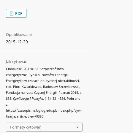
PDF
Opublikowane
2015-12-29
Jak cytować
Chodubski, A. (2015). Bezpieczeństwo
energetyczne. Rynki surowców i energii.
Energetyka w czasach politycznej niestabilności,
red. Piotr Kwiatkiewicz, Radosław Szczerbowski,
Fundacja na rzecz Czystej Energii, Poznań 2015, s.
835.
Cywilizacja I Polityka
, (13), 321–324. Pobrano
z
https://czasopisma.bg.ug.edu.pl/index.php/cywi
lizacja/article/view/9380
Formaty cytowań