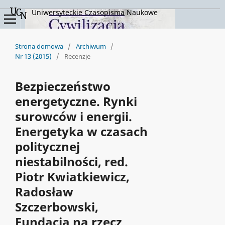
Uniwersyteckie Czasopisma Naukowe
Strona domowa
/
Archiwum
/
Nr 13 (2015)
/
Recenzje
Bezpieczeństwo
energetyczne. Rynki
surowców i energii.
Energetyka w czasach
politycznej
niestabilności, red.
Piotr Kwiatkiewicz,
Radosław
Szczerbowski,
Fundacja na rzecz