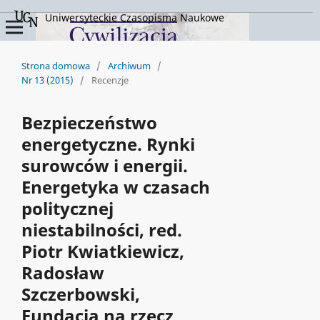
Uniwersyteckie Czasopisma Naukowe
Strona domowa
/
Archiwum
/
Nr 13 (2015)
/
Recenzje
Bezpieczeństwo
energetyczne. Rynki
surowców i energii.
Energetyka w czasach
politycznej
niestabilności, red.
Piotr Kwiatkiewicz,
Radosław
Szczerbowski,
Fundacja na rzecz