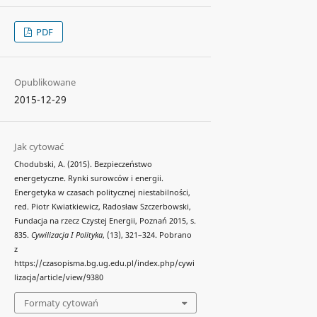
PDF
Opublikowane
2015-12-29
Jak cytować
Chodubski, A. (2015). Bezpieczeństwo
energetyczne. Rynki surowców i energii.
Energetyka w czasach politycznej niestabilności,
red. Piotr Kwiatkiewicz, Radosław Szczerbowski,
Fundacja na rzecz Czystej Energii, Poznań 2015, s.
835.
Cywilizacja I Polityka
, (13), 321–324. Pobrano
z
https://czasopisma.bg.ug.edu.pl/index.php/cywi
lizacja/article/view/9380
Formaty cytowań