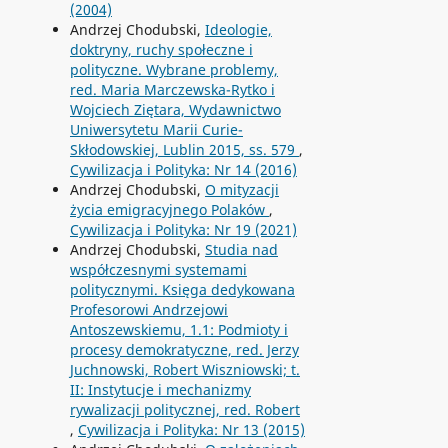
(2004)
Andrzej Chodubski,
Ideologie,
doktryny, ruchy społeczne i
polityczne. Wybrane problemy,
red. Maria Marczewska-Rytko i
Wojciech Ziętara, Wydawnictwo
Uniwersytetu Marii Curie-
Skłodowskiej, Lublin 2015, ss. 579
,
Cywilizacja i Polityka: Nr 14 (2016)
Andrzej Chodubski,
O mityzacji
życia emigracyjnego Polaków
,
Cywilizacja i Polityka: Nr 19 (2021)
Andrzej Chodubski,
Studia nad
współczesnymi systemami
politycznymi. Księga dedykowana
Profesorowi Andrzejowi
Antoszewskiemu, 1.1: Podmioty i
procesy demokratyczne, red. Jerzy
Juchnowski, Robert Wiszniowski; t.
II: Instytucje i mechanizmy
rywalizacji politycznej, red. Robert
,
Cywilizacja i Polityka: Nr 13 (2015)