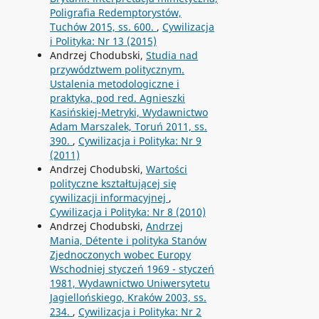
Poligrafia Redemptorystów,
Tuchów 2015, ss. 600.
,
Cywilizacja
i Polityka: Nr 13 (2015)
Andrzej Chodubski,
Studia nad
przywództwem politycznym.
Ustalenia metodologiczne i
praktyka, pod red. Agnieszki
Kasińskiej-Metryki, Wydawnictwo
Adam Marszalek, Toruń 2011, ss.
390.
,
Cywilizacja i Polityka: Nr 9
(2011)
Andrzej Chodubski,
Wartości
polityczne kształtującej się
cywilizacji informacyjnej
,
Cywilizacja i Polityka: Nr 8 (2010)
Andrzej Chodubski,
Andrzej
Mania, Détente i polityka Stanów
Zjednoczonych wobec Europy
Wschodniej styczeń 1969 - styczeń
1981, Wydawnictwo Uniwersytetu
Jagiellońskiego, Kraków 2003, ss.
234.
,
Cywilizacja i Polityka: Nr 2