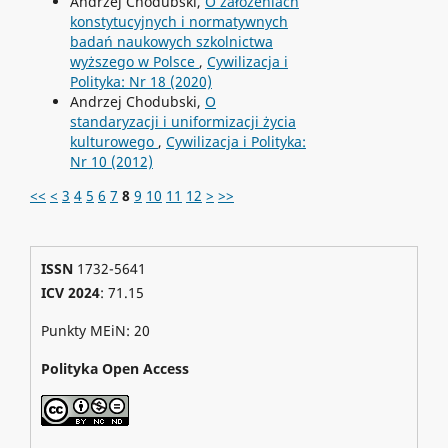
Andrzej Chodubski,
O założeniach
konstytucyjnych i normatywnych
badań naukowych szkolnictwa
wyższego w Polsce
,
Cywilizacja i
Polityka: Nr 18 (2020)
Andrzej Chodubski,
O
standaryzacji i uniformizacji życia
kulturowego
,
Cywilizacja i Polityka:
Nr 10 (2012)
<<
<
3
4
5
6
7
8
9
10
11
12
>
>>
ISSN
1732-5641
ICV 2024
: 71.15
Punkty MEiN: 20
Polityka Open Access