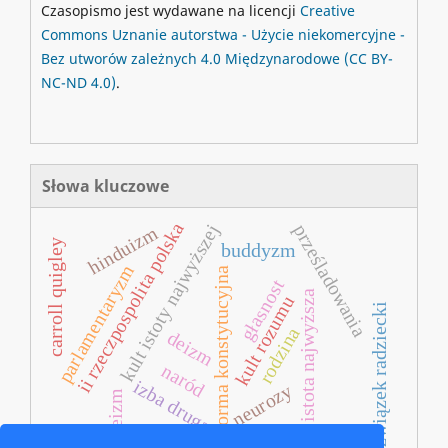
Czasopismo jest wydawane na licencji
Creative
Commons
Uznanie autorstwa - Użycie niekomercyjne -
Bez utworów zależnych 4.0 Międzynarodowe
(CC BY-
NC-ND 4.0)
.
Słowa kluczowe
ii rzeczpospolita polska
kult istoty najwyższej
prześladowania
hinduizm
carroll quigley
buddyzm
parlamentaryzm
reforma konstytucyjna
głasnost
istota najwyższa
kult rozumu
związek radziecki
rodzina
deizm
naród
izba druga
neurozy
ateizm
psychozy