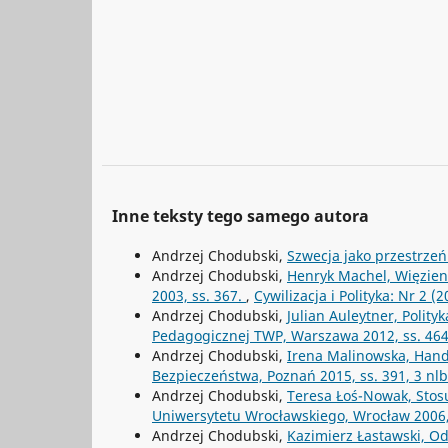
Inne teksty tego samego autora
Andrzej Chodubski,
Szwecja jako przestrz
Andrzej Chodubski,
Henryk Machel, Więzieni
2003, ss. 367.
,
Cywilizacja i Polityka: Nr 2 (2
Andrzej Chodubski,
Julian Auleytner, Polit
Pedagogicznej TWP, Warszawa 2012, ss. 46
Andrzej Chodubski,
Irena Malinowska, Hand
Bezpieczeństwa, Poznań 2015, ss. 391, 3 nl
Andrzej Chodubski,
Teresa Łoś-Nowak, Stos
Uniwersytetu Wrocławskiego, Wrocław 2006,
Andrzej Chodubski,
Kazimierz Łastawski, Od