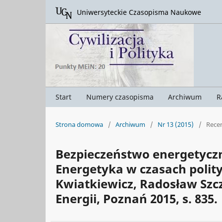
Uniwersyteckie Czasopisma Naukowe
Start
Numery czasopisma
Archiwum
R
Strona domowa
/
Archiwum
/
Nr 13 (2015)
/
Rece
Bezpieczeństwo energetyczn
Energetyka w czasach polityc
Kwiatkiewicz, Radosław Szcz
Energii, Poznań 2015, s. 835.