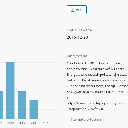
PDF
Opublikowane
2015-12-29
Jak cytować
Chodubski, A. (2015). Bezpieczeństwo
energetyczne. Rynki surowców i energii.
Energetyka w czasach politycznej niestabi
red. Piotr Kwiatkiewicz, Radosław Szczer
Fundacja na rzecz Czystej Energii, Poznań
835.
Cywilizacja I Polityka
, (13), 321–324.
z
https://czasopisma.bg.ug.edu.pl/index.
lizacja/article/view/9380
Formaty cytowań