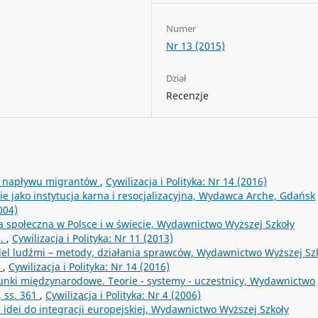
Numer
Nr 13 (2015)
Dział
Recenzje
eń napływu migrantów
,
Cywilizacja i Polityka: Nr 14 (2016)
e jako instytucja karna i resocjalizacyjna, Wydawca Arche, Gdańsk
004)
yka społeczna w Polsce i w świecie, Wydawnictwo Wyższej Szkoły
4.
,
Cywilizacja i Polityka: Nr 11 (2013)
el ludźmi – metody, działania sprawców, Wydawnictwo Wyższej Sz
b
,
Cywilizacja i Polityka: Nr 14 (2016)
unki międzynarodowe. Teorie - systemy - uczestnicy, Wydawnictwo
 ss. 361
,
Cywilizacja i Polityka: Nr 4 (2006)
 idei do integracji europejskiej, Wydawnictwo Wyższej Szkoły