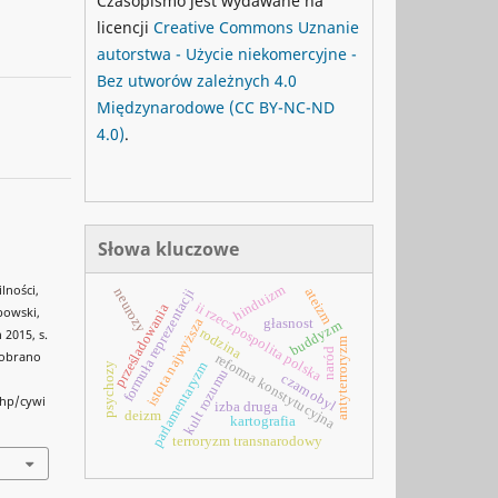
Czasopismo jest wydawane na
licencji
Creative Commons
Uznanie
autorstwa - Użycie niekomercyjne -
Bez utworów zależnych 4.0
Międzynarodowe
(CC BY-NC-ND
4.0)
.
Słowa kluczowe
hinduizm
lności,
ateizm
neurozy
formuła reprezentacji
ii rzeczpospolita polska
prześladowania
bowski,
istota najwyższa
głasnost
buddyzm
rodzina
 2015, s.
antyterroryzm
naród
 Pobrano
reforma konstytucyjna
parlamentaryzm
psychozy
kult rozumu
czarnobyl
php/cywi
izba druga
deizm
kartografia
terroryzm transnarodowy