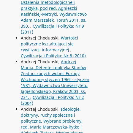
Ustalenia metodologiczne i
praktyka, pod red. Agnieszki
Kasińskiej-Metryki, Wydawnictwo
Adam Marszalek, Toruń 2011, ss.
390.
,
Cywilizacja i Polityka: Nr 9
(2011)
Andrzej Chodubski,
Wartości
polityczne kształtującej się
cywilizacji informacyjnej
,
Cywilizacja i Polityka: Nr 8 (2010)
Andrzej Chodubski,
Andrzej
Mania, Détente i polityka Stanów
Zjednoczonych wobec Europy
Wschodniej styczeń 1969 - styczeń
1981, Wydawnictwo Uniwersytetu
Jagiellońskiego, Kraków 2003, ss.
234.
,
Cywilizacja i Polityka: Nr 2
(2004)
Andrzej Chodubski,
Ideologie,
doktryny, ruchy społeczne i
polityczne. Wybrane problemy,
red. Maria Marczewska-Rytko i
Wojciech Ziętara, Wydawnictwo