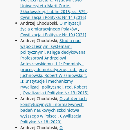
Uniwersytetu Marii Curie-
Skłodowskiej, Lublin 2015, ss. 579
,
Cywilizacja i Polityka: Nr 14 (2016)
Andrzej Chodubski,
O mityzacji
życia emigracyjnego Polaków
,
Cywilizacja i Polityka: Nr 19 (2021)
Andrzej Chodubski,
Studia nad
współczesnymi systemami
politycznymi. Księga dedykowana
Profesorowi Andrzejowi
Antoszewskiemu, 1.1: Podmioty i
procesy demokratyczne, red. Jerzy
Juchnowski, Robert Wiszniowski; t.
II: Instytucje i mechanizmy
rywalizacji politycznej, red. Robert
,
Cywilizacja i Polityka: Nr 13 (2015)
Andrzej Chodubski,
O założeniach
konstytucyjnych i normatywnych
badań naukowych szkolnictwa
wyższego w Polsce
,
Cywilizacja i
Polityka: Nr 18 (2020)
Andrzej Chodubski,
O