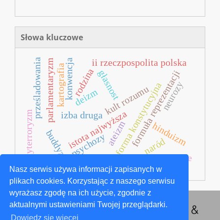
Słowa kluczowe
prześladowania
ii rzeczpospolita polska
konwencja
parlamentaryzm
kartografia
rodzina
głasnost
formuła reprezentacji
neurozy
reforma konstytucyjna
kult rozumu
deizm
istota najwyższa
antyterroryzm
izba druga
ateizm
hinduizm
buddyzm
psychozy
naród
dzieci żołnierze
Nasz serwis używa informacji zapisanych w
plikach cookies. Korzystając z naszego serwisu
wyrażasz zgodę na ich użycie, zgodnie z
aktualnymi ustawieniami Twojej przeglądarki.
Dowiedz się więcej