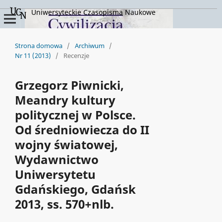
Uniwersyteckie Czasopisma Naukowe
Strona domowa
/
Archiwum
/
Nr 11 (2013)
/
Recenzje
Grzegorz Piwnicki,
Meandry kultury
politycznej w Polsce.
Od średniowiecza do II
wojny światowej,
Wydawnictwo
Uniwersytetu
Gdańskiego, Gdańsk
2013, ss. 570+nlb.