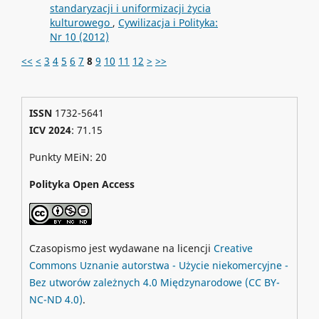
standaryzacji i uniformizacji życia
kulturowego
,
Cywilizacja i Polityka:
Nr 10 (2012)
<<
<
3
4
5
6
7
8
9
10
11
12
>
>>
ISSN
1732-5641
ICV 2024
: 71.15
Punkty MEiN: 20
Polityka Open Access
Czasopismo jest wydawane na licencji
Creative
Commons
Uznanie autorstwa - Użycie niekomercyjne -
Bez utworów zależnych 4.0 Międzynarodowe
(CC BY-
NC-ND 4.0)
.