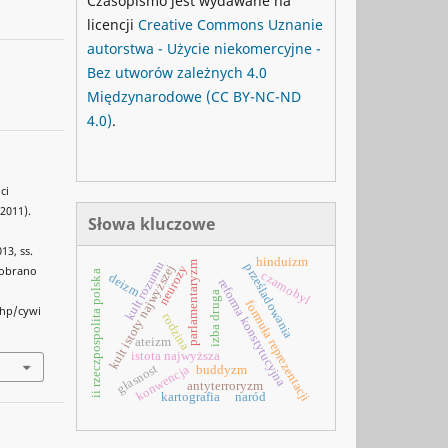
Czasopismo jest wydawane na
licencji
Creative Commons
Uznanie
autorstwa - Użycie niekomercyjne -
Bez utworów zależnych 4.0
Międzynarodowe
(CC BY-NC-ND
4.0)
.
ci
-2011).
Słowa kluczowe
13, ss.
hinduizm
kult rozumu
parlamentaryzm
prześladowania
kult istoty najwyższej
neurozy
 Pobrano
ii rzeczpospolita polska
czarnobyl
deizm
reforma konstytucyjna
izba druga
formuła reprezentacji
php/cywi
rodzina
ateizm
istota najwyższa
głasnost
konwencja
buddyzm
antyterroryzm
naród
kartografia