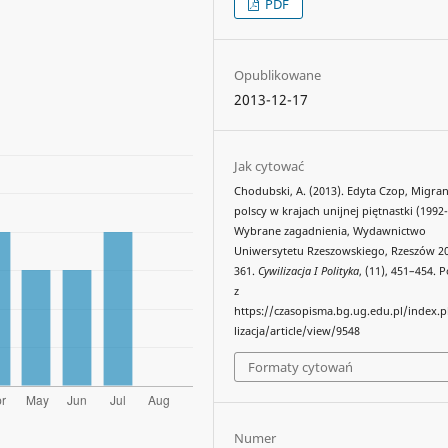
PDF
Opublikowane
2013-12-17
Jak cytować
Chodubski, A. (2013). Edyta Czop, Migran
polscy w krajach unijnej piętnastki (1992
Wybrane zagadnienia, Wydawnictwo
Uniwersytetu Rzeszowskiego, Rzeszów 20
361.
Cywilizacja I Polityka
, (11), 451–454.
z
https://czasopisma.bg.ug.edu.pl/index.
lizacja/article/view/9548
Formaty cytowań
Numer