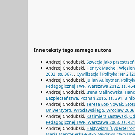
Inne teksty tego samego autora
Andrzej Chodubski,
Szwecja jako przestrz
Andrzej Chodubski,
Henryk Machel, Więzieni
2003, ss. 367.
,
Cywilizacja i Polityka: Nr 2 (2
Andrzej Chodubski,
Julian Auleytner, Polit
Pedagogicznej TWP, Warszawa 2012, ss. 46
Andrzej Chodubski,
Irena Malinowska, Hand
Bezpieczeństwa, Poznań 2015, ss. 391, 3 nl
Andrzej Chodubski,
Teresa Łoś-Nowak, Stos
Uniwersytetu Wrocławskiego, Wrocław 2006,
Andrzej Chodubski,
Kazimierz Łastawski, Od
Pedagogicznej TWP, Warszawa 2003, ss. 42
Andrzej Chodubski,
Haktywizm (Cyberterrory
Maria Marczewska-Rytko, Wydawnictwo Uniwe