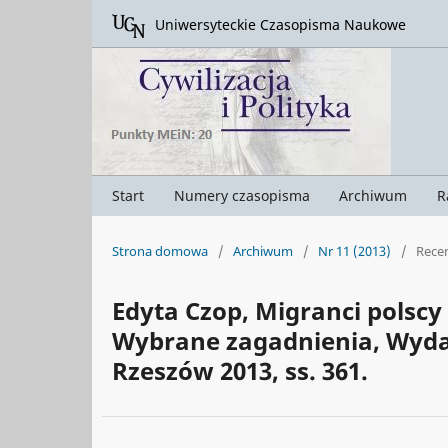
Uniwersyteckie Czasopisma Naukowe
Start
Numery czasopisma
Archiwum
R
Strona domowa
/
Archiwum
/
Nr 11 (2013)
/
Rece
Edyta Czop, Migranci polscy 
Wybrane zagadnienia, Wyda
Rzeszów 2013, ss. 361.