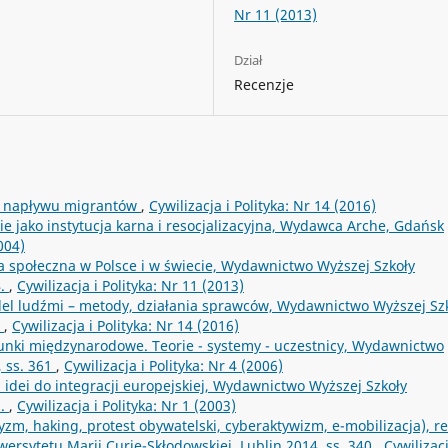
Nr 11 (2013)
Dział
Recenzje
eń napływu migrantów
,
Cywilizacja i Polityka: Nr 14 (2016)
e jako instytucja karna i resocjalizacyjna, Wydawca Arche, Gdańsk
004)
yka społeczna w Polsce i w świecie, Wydawnictwo Wyższej Szkoły
4.
,
Cywilizacja i Polityka: Nr 11 (2013)
el ludźmi – metody, działania sprawców, Wydawnictwo Wyższej Sz
b
,
Cywilizacja i Polityka: Nr 14 (2016)
unki międzynarodowe. Teorie - systemy - uczestnicy, Wydawnictwo
 ss. 361
,
Cywilizacja i Polityka: Nr 4 (2006)
 idei do integracji europejskiej, Wydawnictwo Wyższej Szkoły
1.
,
Cywilizacja i Polityka: Nr 1 (2003)
zm, haking, protest obywatelski, cyberaktywizm, e-mobilizacja), re
rsytetu Marii Curie-Skłodowskiej, Lublin 2014, ss. 340
,
Cywilizacj