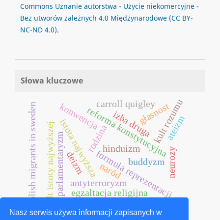
Commons
Uznanie autorstwa - Użycie niekomercyjne -
Bez utworów zależnych 4.0 Międzynarodowe
(CC BY-
NC-ND 4.0)
.
Słowa kluczowe
kult rozumu
carroll quigley
głasnost
konwencja
polish migrants in sweden
reforma konstytucyjna
izba druga
ateizm
istota najwyższa
kult istoty najwyższej
rodzina
parlamentaryzm
hinduizm
neurozy
formuła reprezentacji
deizm
buddyzm
naród
antyterroryzm
egzaltacja religijna
terroryzm transnarodowy
Nasz serwis używa informacji zapisanych w