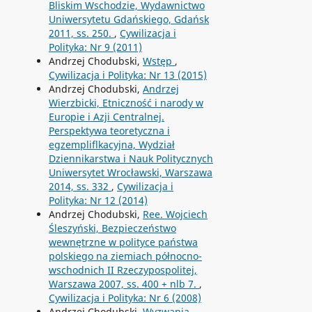
Bliskim Wschodzie, Wydawnictwo
Uniwersytetu Gdańskiego, Gdańsk
2011, ss. 250.
,
Cywilizacja i
Polityka: Nr 9 (2011)
Andrzej Chodubski,
Wstęp
,
Cywilizacja i Polityka: Nr 13 (2015)
Andrzej Chodubski,
Andrzej
Wierzbicki, Etniczność i narody w
Europie i Azji Centralnej.
Perspektywa teoretyczna i
egzempliflkacyjna, Wydział
Dziennikarstwa i Nauk Politycznych
Uniwersytet Wrocławski, Warszawa
2014, ss. 332
,
Cywilizacja i
Polityka: Nr 12 (2014)
Andrzej Chodubski,
Ree. Wojciech
Śleszyński, Bezpieczeństwo
wewnętrzne w polityce państwa
polskiego na ziemiach północno-
wschodnich II Rzeczypospolitej,
Warszawa 2007, ss. 400 + nlb 7.
,
Cywilizacja i Polityka: Nr 6 (2008)
Andrzej Chodubski,
Wyzwania