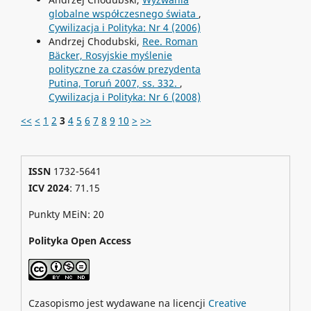
globalne współczesnego świata
,
Cywilizacja i Polityka: Nr 4 (2006)
Andrzej Chodubski,
Ree. Roman
Bäcker, Rosyjskie myślenie
polityczne za czasów prezydenta
Putina, Toruń 2007, ss. 332.
,
Cywilizacja i Polityka: Nr 6 (2008)
<<
<
1
2
3
4
5
6
7
8
9
10
>
>>
ISSN
1732-5641
ICV 2024
: 71.15
Punkty MEiN: 20
Polityka Open Access
Czasopismo jest wydawane na licencji
Creative