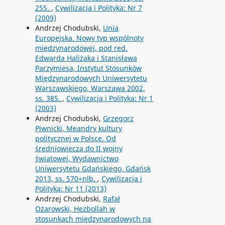
255.
,
Cywilizacja i Polityka: Nr 7
(2009)
Andrzej Chodubski,
Unia
Europejska. Nowy typ wspólnoty
międzynarodowej, pod red.
Edwarda Haliżaka i Stanisława
Parzymiesa, Instytut Stosunków
Międzynarodowych Uniwersytetu
Warszawskiego, Warszawa 2002,
ss. 385.
,
Cywilizacja i Polityka: Nr 1
(2003)
Andrzej Chodubski,
Grzegorz
Piwnicki, Meandry kultury
politycznej w Polsce. Od
średniowiecza do II wojny
światowej, Wydawnictwo
Uniwersytetu Gdańskiego, Gdańsk
2013, ss. 570+nlb.
,
Cywilizacja i
Polityka: Nr 11 (2013)
Andrzej Chodubski,
Rafał
Ożarowski, Hezbollah w
stosunkach międzynarodowych na