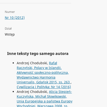
Numer
Nr 10 (2012)
Dział
Wstęp
Inne teksty tego samego autora
Andrzej Chodubski,
Rafał
Raczyński, Polacy w Islandii.
Aktywność społeczno-polityczna,
Wydawnictwo Harmonia
Universalis, Gdańsk 2015, ss. 263
,
Cywilizacja i Polityka: Nr 14 (2016)
Andrzej Chodubski,
Alicja Stępień-
Kuczyńska, Michał Słowikowski,
Unia Europejska a państwa Europy
Wschodniej, Warszawa 2008, ss.