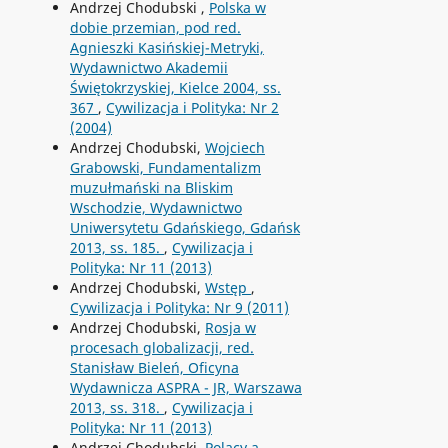
Andrzej Chodubski ,
Polska w
dobie przemian, pod red.
Agnieszki Kasińskiej-Metryki,
Wydawnictwo Akademii
Świętokrzyskiej, Kielce 2004, ss.
367
,
Cywilizacja i Polityka: Nr 2
(2004)
Andrzej Chodubski,
Wojciech
Grabowski, Fundamentalizm
muzułmański na Bliskim
Wschodzie, Wydawnictwo
Uniwersytetu Gdańskiego, Gdańsk
2013, ss. 185.
,
Cywilizacja i
Polityka: Nr 11 (2013)
Andrzej Chodubski,
Wstęp
,
Cywilizacja i Polityka: Nr 9 (2011)
Andrzej Chodubski,
Rosja w
procesach globalizacji, red.
Stanisław Bieleń, Oficyna
Wydawnicza ASPRA - JR, Warszawa
2013, ss. 318.
,
Cywilizacja i
Polityka: Nr 11 (2013)
Andrzej Chodubski,
Polacy a