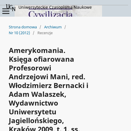
Uniwersyteckie Czasopisma Naukowe
Strona domowa
/
Archiwum
/
Nr 10 (2012)
/
Recenzje
Amerykomania.
Księga ofiarowana
Profesorowi
Andrzejowi Mani, red.
Włodzimierz Bernacki i
Adam Walaszek,
Wydawnictwo
Uniwersytetu
Jagiellońskiego,
Kraków 2009, t. 1, ss.