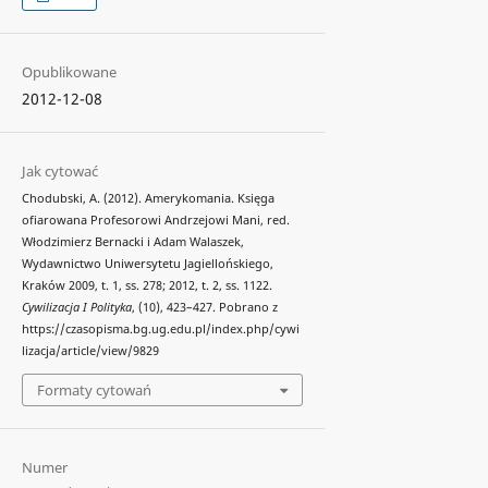
Opublikowane
2012-12-08
Jak cytować
Chodubski, A. (2012). Amerykomania. Księga
ofiarowana Profesorowi Andrzejowi Mani, red.
Włodzimierz Bernacki i Adam Walaszek,
Wydawnictwo Uniwersytetu Jagiellońskiego,
Kraków 2009, t. 1, ss. 278; 2012, t. 2, ss. 1122.
Cywilizacja I Polityka
, (10), 423–427. Pobrano z
https://czasopisma.bg.ug.edu.pl/index.php/cywi
lizacja/article/view/9829
Formaty cytowań
Numer