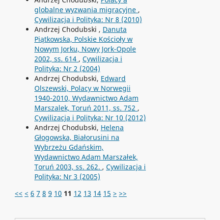
globalne wyzwania migracyjne
,
Cywilizacja i Polityka: Nr 8 (2010)
Andrzej Chodubski ,
Danuta
Piątkowska, Polskie Kościoły w
Nowym Jorku, Nowy Jork-Opole
2002, ss. 614
,
Cywilizacja i
Polityka: Nr 2 (2004)
Andrzej Chodubski,
Edward
Olszewski, Polacy w Norwegii
1940-2010, Wydawnictwo Adam
Marszalek, Toruń 2011, ss. 752
,
Cywilizacja i Polityka: Nr 10 (2012)
Andrzej Chodubski,
Helena
Głogowska, Białorusini na
Wybrzeżu Gdańskim,
Wydawnictwo Adam Marszałek,
Toruń 2003, ss. 262.
,
Cywilizacja i
Polityka: Nr 3 (2005)
<<
<
6
7
8
9
10
11
12
13
14
15
>
>>