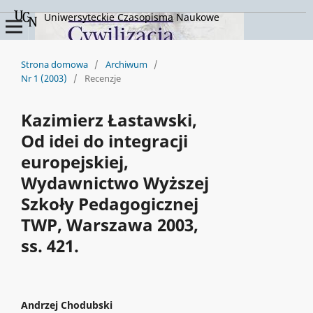
Uniwersyteckie Czasopisma Naukowe
Strona domowa
/
Archiwum
/
Nr 1 (2003)
/
Recenzje
Kazimierz Łastawski,
Od idei do integracji
europejskiej,
Wydawnictwo Wyższej
Szkoły Pedagogicznej
TWP, Warszawa 2003,
ss. 421.
Andrzej Chodubski