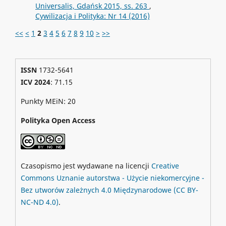
Universalis, Gdańsk 2015, ss. 263
,
Cywilizacja i Polityka: Nr 14 (2016)
<<
<
1
2
3
4
5
6
7
8
9
10
>
>>
ISSN
1732-5641
ICV 2024
: 71.15
Punkty MEiN: 20
Polityka Open Access
Czasopismo jest wydawane na licencji
Creative
Commons
Uznanie autorstwa - Użycie niekomercyjne -
Bez utworów zależnych 4.0 Międzynarodowe
(CC BY-
NC-ND 4.0)
.