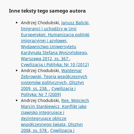
Inne teksty tego samego autora
Andrzej Chodubski,
Janusz Balicki,
Imigranci i uchodźcy w Unii
Europejskiej. Humanizacja polityki
imigracyjnej i azylowej,
Wydawnictwo Uniwersytetu
Kardynała Stefana Wyszyńskiego,
Warszawa 2012, ss. 367
,
Cywilizacja i Polityka: Nr 10 (2012)
Andrzej Chodubski,
Waldemar
Żebrowski, Teoria współczesnych
systemów politycznych, Olsztyn
2009, ss. 238.
,
Cywilizacja i
Polityka: Nr 7 (2009)
Andrzej Chodubski,
Ree. Wojciech
Marcin Stankiewicz, Konflikt jako
zjawisko integrujące i
dezintegrujące oblicze
współczesnego świata, Olsztyn
2008, ss. 578
,
Cywilizacja i