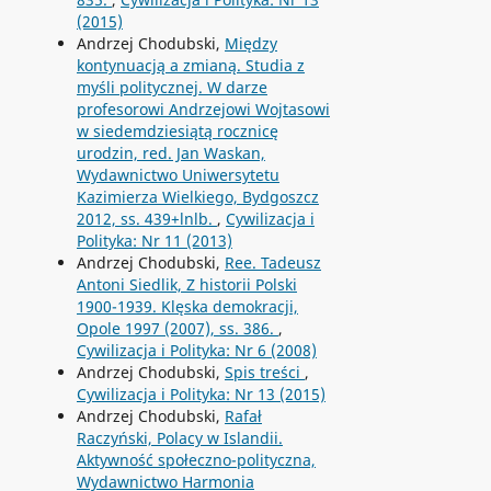
(2015)
Andrzej Chodubski,
Między
kontynuacją a zmianą. Studia z
myśli politycznej. W darze
profesorowi Andrzejowi Wojtasowi
w siedemdziesiątą rocznicę
urodzin, red. Jan Waskan,
Wydawnictwo Uniwersytetu
Kazimierza Wielkiego, Bydgoszcz
2012, ss. 439+lnlb.
,
Cywilizacja i
Polityka: Nr 11 (2013)
Andrzej Chodubski,
Ree. Tadeusz
Antoni Siedlik, Z historii Polski
1900-1939. Klęska demokracji,
Opole 1997 (2007), ss. 386.
,
Cywilizacja i Polityka: Nr 6 (2008)
Andrzej Chodubski,
Spis treści
,
Cywilizacja i Polityka: Nr 13 (2015)
Andrzej Chodubski,
Rafał
Raczyński, Polacy w Islandii.
Aktywność społeczno-polityczna,
Wydawnictwo Harmonia