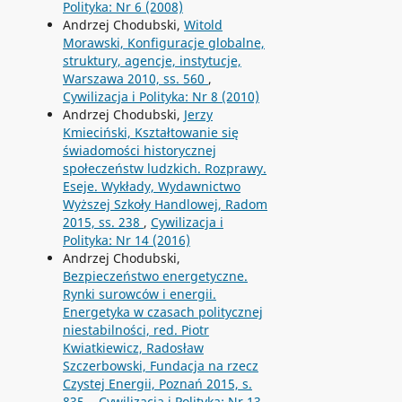
Polityka: Nr 6 (2008)
Andrzej Chodubski,
Witold
Morawski, Konfiguracje globalne,
struktury, agencje, instytucje,
Warszawa 2010, ss. 560
,
Cywilizacja i Polityka: Nr 8 (2010)
Andrzej Chodubski,
Jerzy
Kmieciński, Kształtowanie się
świadomości historycznej
społeczeństw ludzkich. Rozprawy.
Eseje. Wykłady, Wydawnictwo
Wyższej Szkoły Handlowej, Radom
2015, ss. 238
,
Cywilizacja i
Polityka: Nr 14 (2016)
Andrzej Chodubski,
Bezpieczeństwo energetyczne.
Rynki surowców i energii.
Energetyka w czasach politycznej
niestabilności, red. Piotr
Kwiatkiewicz, Radosław
Szczerbowski, Fundacja na rzecz
Czystej Energii, Poznań 2015, s.
835.
,
Cywilizacja i Polityka: Nr 13