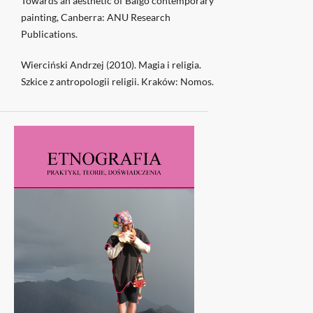
Towards an aesthetic of Balgo contemporary
painting, Canberra: ANU Research
Publications.
Wierciński Andrzej (2010). Magia i religia.
Szkice z antropologii religii. Kraków: Nomos.