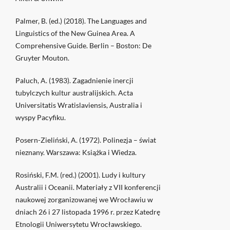
Palmer, B. (ed.) (2018). The Languages and
Linguistics of the New Guinea Area. A
Comprehensive Guide. Berlin – Boston: De
Gruyter Mouton.
Paluch, A. (1983). Zagadnienie inercji
tubylczych kultur australijskich. Acta
Universitatis Wratislaviensis, Australia i
wyspy Pacyfiku.
Posern-Zieliński, A. (1972). Polinezja – świat
nieznany. Warszawa: Książka i Wiedza.
Rosiński, F.M. (red.) (2001). Ludy i kultury
Australii i Oceanii. Materiały z VII konferencji
naukowej zorganizowanej we Wrocławiu w
dniach 26 i 27 listopada 1996 r. przez Katedrę
Etnologii Uniwersytetu Wrocławskiego.