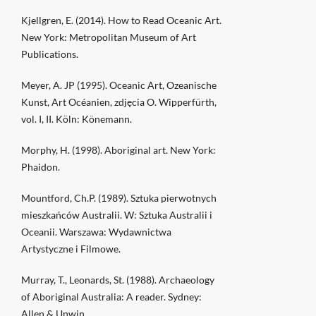
Kjellgren, E. (2014). How to Read Oceanic Art.
New York: Metropolitan Museum of Art
Publications.
Meyer, A. JP (1995). Oceanic Art, Ozeanische
Kunst, Art Océanien, zdjęcia O. Wipperfürth,
vol. I, II. Köln: Könemann.
Morphy, H. (1998). Aboriginal art. New York:
Phaidon.
Mountford, Ch.P. (1989). Sztuka pierwotnych
mieszkańców Australii. W: Sztuka Australii i
Oceanii. Warszawa: Wydawnictwa
Artystyczne i Filmowe.
Murray, T., Leonards, St. (1988). Archaeology
of Aboriginal Australia: A reader. Sydney:
Allen & Unwin.