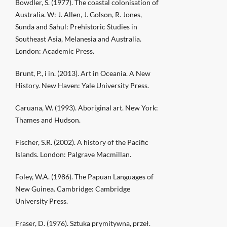
Bowdler, S. (1977). The coastal colonisation of
Australia. W: J. Allen, J. Golson, R. Jones,
Sunda and Sahul: Prehistoric Studies in
Southeast Asia, Melanesia and Australia.
London: Academic Press.
Brunt, P., i in. (2013). Art in Oceania. A New
History. New Haven: Yale University Press.
Caruana, W. (1993). Aboriginal art. New York:
Thames and Hudson.
Fischer, S.R. (2002). A history of the Pacific
Islands. London: Palgrave Macmillan.
Foley, W.A. (1986). The Papuan Languages of
New Guinea. Cambridge: Cambridge
University Press.
Fraser, D. (1976). Sztuka prymitywna, przeł.