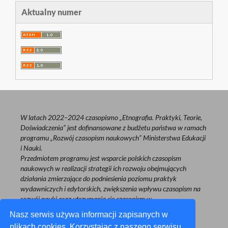
Aktualny numer
W latach 2022–2024 czasopismo „Etnografia. Praktyki, Teorie,
Doświadczenia” jest dofinansowane z budżetu państwa w ramach
programu „Rozwój czasopism naukowych” Ministerstwa Edukacji
i Nauki.
Przedmiotem programu jest wsparcie polskich czasopism
naukowych w realizacji strategii ich rozwoju obejmujących
działania zmierzające do podniesienia poziomu praktyk
wydawniczych i edytorskich, zwiększenia wpływu czasopism na
rozwój nauki oraz utrzymania się czasopism w
międzynarodowym obiegu naukowym.
Nasz serwis używa informacji zapisanych w
plikach cookies. Korzystając z naszego serwisu