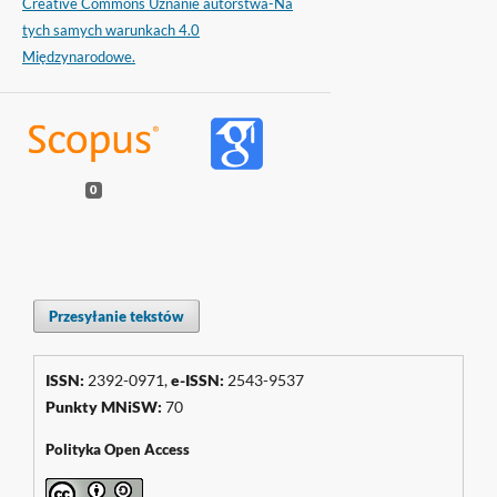
Creative Commons Uznanie autorstwa-Na
tych samych warunkach 4.0
Międzynarodowe.
0
Przesyłanie tekstów
ISSN:
2392-0971,
e-ISSN:
2543-9537
Punkty
MNiSW
:
70
Polityka Open Access