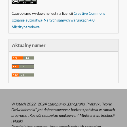
Czasopismo wydawane jest na licencji
Creative Commons
Uznanie autorstwa-Na tych samych warunkach 4.0
Międzynarodowe.
Aktualny numer
W latach 2022–2024 czasopismo „Etnografia. Praktyki, Teorie,
Doświadczenia” jest dofinansowane z budżetu państwa w ramach
programu „Rozwój czasopism naukowych” Ministerstwa Edukacji
i Nauki.
Przedmiotem programu jest wsparcie polskich czasopism