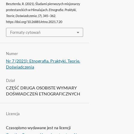
Beszterda, R. (2021). Śladami pierwszych misjonarzy
protestanckich w Himalajach.
Etnografia. Praktyki,
Teorie, Doświadczenia
, (7), 345–362.
https://doi.org/10.26881/etno.2021.7.20
Formaty cytowań
Numer
Nr 7 (2021): Etnografia. Praktyki. Teorie.
Doświadczenia
Dział
CZĘŚĆ DRUGA OSOBISTE WYMIARY
DOŚWIADCZEŃ ETNOGRAFICZNYCH
Licencja
Czasopismo wydawane jest na licencji