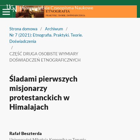
Uniwersyteckie Czasopisma Naukowe
Strona domowa
/
Archiwum
/
Nr 7 (2021): Etnografia. Praktyki. Teorie.
Doświadczenia
/
CZĘŚĆ DRUGA OSOBISTE WYMIARY
DOŚWIADCZEŃ ETNOGRAFICZNYCH
Śladami pierwszych
misjonarzy
protestanckich w
Himalajach
Rafał Beszterda
Uniwersytet Mikołaja Kopernika w Toruniu