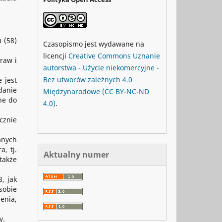
 (58)
Czasopismo jest wydawane na
licencji
Creative Commons
Uznanie
raw i
autorstwa - Użycie niekomercyjne -
Bez utworów zależnych 4.0
 jest
danie
Międzynarodowe
(CC BY-NC-ND
ne do
4.0)
.
cznie
anych
, tj.
Aktualny numer
także
, jak
sobie
enia,
y.