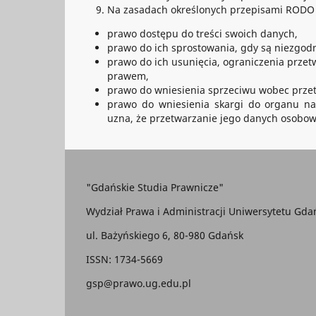
Na zasadach określonych przepisami RODO 
prawo dostępu do treści swoich danych,
prawo do ich sprostowania, gdy są niezgod
prawo do ich usunięcia, ograniczenia prze
prawem,
prawo do wniesienia sprzeciwu wobec prze
prawo do wniesienia skargi do organu n
uzna, że przetwarzanie jego danych osobow
"Gdańskie Studia Prawnicze"
Wydział Prawa i Administracji Uniwersytetu Gda
ul. Bażyńskiego 6, 80-980 Gdańsk
ISSN: 1734-5669
gsp@prawo.ug.edu.pl