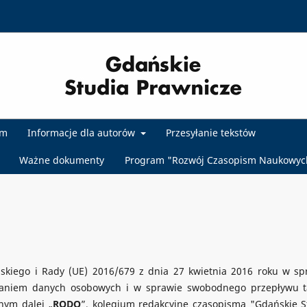
um
Informacje dla autorów
Przesyłanie tekstów
Ważne dokumenty
Program "Rozwój Czasopism Naukowyc
kiego i Rady (UE) 2016/679 z dnia 27 kwietnia 2016 roku w sp
rzaniem danych osobowych i w sprawie swobodnego przepływu t
nym dalej „
RODO
”, kolegium redakcyjne czasopisma "Gdańskie S