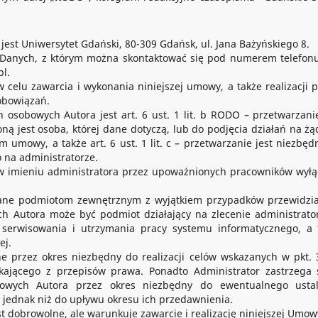
st Uniwersytet Gdański, 80-309 Gdańsk, ul. Jana Bażyńskiego 8.
 Danych, z którym można skontaktować się pod numerem telefonu
l.
elu zawarcia i wykonania niniejszej umowy, a także realizacji p
obowiązań.
sobowych Autora jest art. 6 ust. 1 lit. b RODO – przetwarzanie
ą jest osoba, której dane dotyczą, lub do podjęcia działań na żą
m umowy, a także art. 6 ust. 1 lit. c – przetwarzanie jest niezbęd
 na administratorze.
 imieniu administratora przez upoważnionych pracowników wyłą
ane podmiotom zewnętrznym z wyjątkiem przypadków przewidzi
 Autora może być podmiot działający na zlecenie administratora
 serwisowania i utrzymania pracy systemu informatycznego, a 
ej.
przez okres niezbędny do realizacji celów wskazanych w pkt. 3
kającego z przepisów prawa. Ponadto Administrator zastrzega 
wych Autora przez okres niezbędny do ewentualnego ustal
 jednak niż do upływu okresu ich przedawnienia.
 dobrowolne, ale warunkuje zawarcie i realizację niniejszej Umow