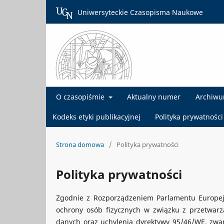
Uniwersyteckie Czasopisma Naukowe
O czasopiśmie
Aktualny numer
Archiw
Kodeks etyki publikacyjnej
Polityka prywatności
Strona domowa
/
Polityka prywatności
Polityka prywatności
Zgodnie z Rozporządzeniem Parlamentu Europejs
ochrony osób fizycznych w związku z przetwa
danych oraz uchylenia dyrektywy 95/46/WE, zwa