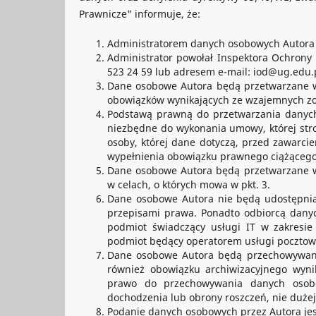
Prawnicze" informuje, że:
Administratorem danych osobowych Autora je
Administrator powołał Inspektora Ochrony
523 24 59 lub adresem e-mail: iod@ug.edu.p
Dane osobowe Autora będą przetwarzane w c
obowiązków wynikających ze wzajemnych z
Podstawą prawną do przetwarzania danych o
niezbędne do wykonania umowy, której stron
osoby, której dane dotyczą, przed zawarcie
wypełnienia obowiązku prawnego ciążącego
Dane osobowe Autora będą przetwarzane w
w celach, o których mowa w pkt. 3.
Dane osobowe Autora nie będą udostępni
przepisami prawa. Ponadto odbiorcą danych
podmiot świadczący usługi IT w zakresie
podmiot będący operatorem usługi pocztow
Dane osobowe Autora będą przechowywane 
również obowiązku archiwizacyjnego wyni
prawo do przechowywania danych osobo
dochodzenia lub obrony roszczeń, nie dużej
Podanie danych osobowych przez Autora jest