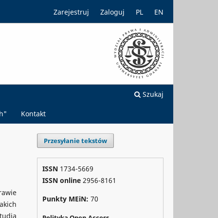
Zarejestruj
Zaloguj
PL
EN
Szukaj
h"
Kontakt
Przesyłanie tekstów
ISSN
1734-5669
ISSN online
2956-8161
rawie
Punkty MEiN:
70
akich
tudia
Polityka Open Access