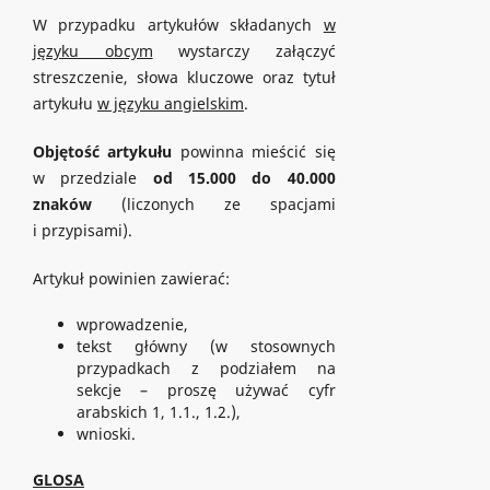
W przypadku artykułów składanych
w
języku obcym
wystarczy załączyć
streszczenie, słowa kluczowe oraz tytuł
artykułu
w języku angielskim
.
Objętość
artykułu
powinna mieścić się
w przedziale
od
15.000 do 40.000
znaków
(liczonych ze spacjami
i przypisami).
Artykuł powinien zawierać:
wprowadzenie,
tekst główny (w stosownych
przypadkach z podziałem na
sekcje – proszę używać cyfr
arabskich 1, 1.1., 1.2.),
wnioski.
GLOSA