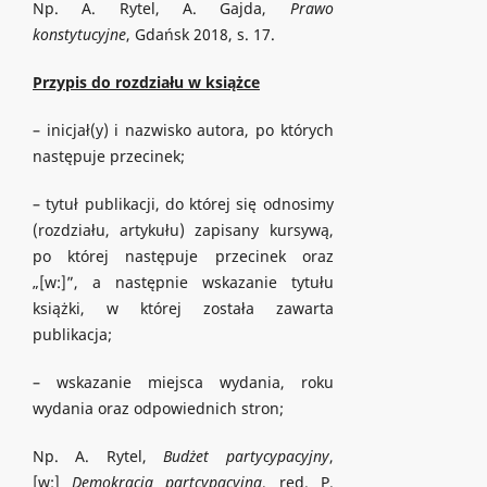
Np. A. Rytel, A. Gajda,
Prawo
konstytucyjne
, Gdańsk 2018, s. 17.
Przypis do rozdziału w książce
– inicjał(y) i nazwisko autora, po których
następuje przecinek;
– tytuł publikacji, do której się odnosimy
(rozdziału, artykułu) zapisany kursywą,
po której następuje przecinek oraz
„[w:]”, a następnie wskazanie tytułu
książki, w której została zawarta
publikacja;
– wskazanie miejsca wydania, roku
wydania oraz odpowiednich stron;
Np. A. Rytel,
Budżet partycypacyjny
,
[w:]
Demokracja partcypacyjna
, red. P.