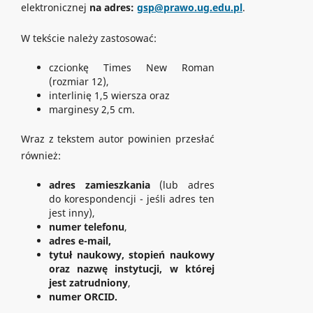
elektronicznej
na adres:
gsp@prawo.ug.edu.pl
.
W tekście należy zastosować:
czcionkę Times New Roman
(rozmiar 12),
interlinię 1,5 wiersza oraz
marginesy 2,5 cm.
Wraz z tekstem autor powinien przesłać
również:
adres zamieszkania
(lub adres
do korespondencji - jeśli adres ten
jest inny),
numer telefonu
,
adres e-mail,
tytuł naukowy, stopień naukowy
oraz nazwę instytucji, w której
jest zatrudniony
,
numer ORCID.