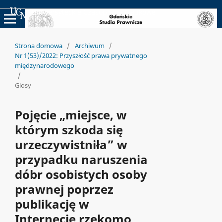
Uniwersyteckie Czasopisma Naukowe
Strona domowa
/
Archiwum
/
Nr 1(53)/2022: Przyszłość prawa prywatnego
międzynarodowego
/
Glosy
Pojęcie „miejsce, w
którym szkoda się
urzeczywistniła” w
przypadku naruszenia
dóbr osobistych osoby
prawnej poprzez
publikację w
Internecie rzekomo