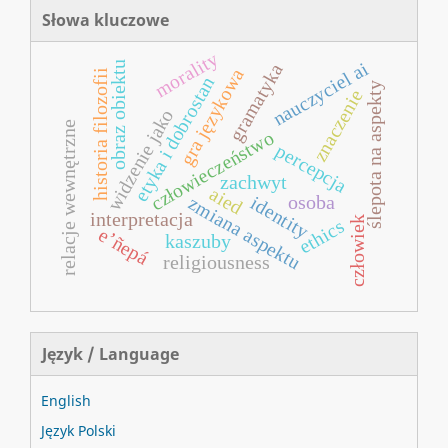
Słowa kluczowe
morality
nauczyciel ai
obraz obiektu
gramatyka
gra językowa
historia filozofii
etyka i dobrostan
ślepota na aspekty
znaczenie
widzenie jako
relacje wewnętrzne
człowieczeństwo
percepcja
zachwyt
aied
identity
osoba
zmiana aspektu
interpretacja
człowiek
ethics
e’ñepá
kaszuby
religiousness
Język / Language
English
Język Polski