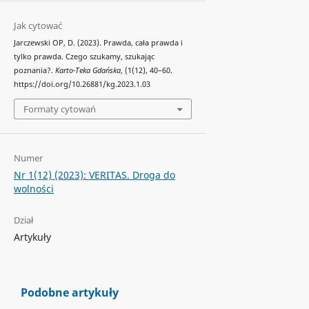
Jak cytować
Jarczewski OP, D. (2023). Prawda, cała prawda i
tylko prawda. Czego szukamy, szukając
poznania?.
Karto-Teka Gdańska
, (1(12), 40–60.
https://doi.org/10.26881/kg.2023.1.03
Formaty cytowań
Numer
Nr 1(12) (2023): VERITAS. Droga do
wolności
Dział
Artykuły
Podobne artykuły