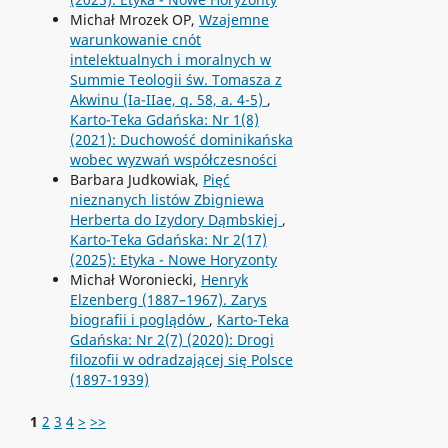
Michał Mrozek OP,
Wzajemne
warunkowanie cnót
intelektualnych i moralnych w
Summie Teologii św. Tomasza z
Akwinu (Ia-IIae, q. 58, a. 4-5)
,
Karto-Teka Gdańska: Nr 1(8)
(2021): Duchowość dominikańska
wobec wyzwań współczesności
Barbara Judkowiak,
Pięć
nieznanych listów Zbigniewa
Herberta do Izydory Dąmbskiej
,
Karto-Teka Gdańska: Nr 2(17)
(2025): Etyka - Nowe Horyzonty
Michał Woroniecki,
Henryk
Elzenberg (1887–1967). Zarys
biografii i poglądów
,
Karto-Teka
Gdańska: Nr 2(7) (2020): Drogi
filozofii w odradzającej się Polsce
(1897-1939)
1
2
3
4
>
>>