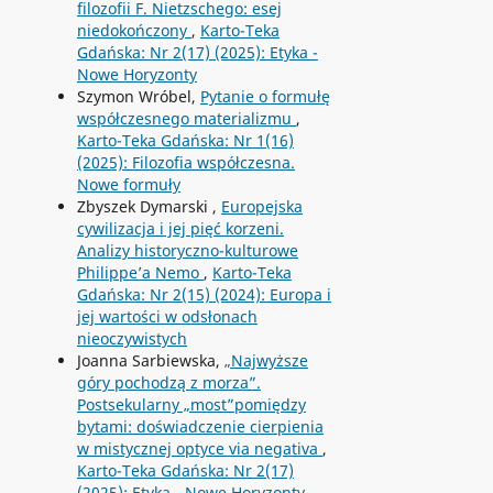
filozofii F. Nietzschego: esej
niedokończony
,
Karto-Teka
Gdańska: Nr 2(17) (2025): Etyka -
Nowe Horyzonty
Szymon Wróbel,
Pytanie o formułę
współczesnego materializmu
,
Karto-Teka Gdańska: Nr 1(16)
(2025): Filozofia współczesna.
Nowe formuły
Zbyszek Dymarski ,
Europejska
cywilizacja i jej pięć korzeni.
Analizy historyczno-kulturowe
Philippe’a Nemo
,
Karto-Teka
Gdańska: Nr 2(15) (2024): Europa i
jej wartości w odsłonach
nieoczywistych
Joanna Sarbiewska,
„Najwyższe
góry pochodzą z morza”.
Postsekularny „most”pomiędzy
bytami: doświadczenie cierpienia
w mistycznej optyce via negativa
,
Karto-Teka Gdańska: Nr 2(17)
(2025): Etyka - Nowe Horyzonty