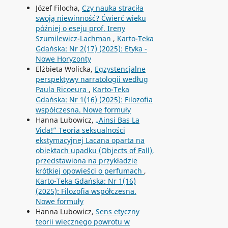
Józef Filocha,
Czy nauka straciła
swoją niewinność? Ćwierć wieku
później o eseju prof. Ireny
Szumilewicz-Lachman
,
Karto-Teka
Gdańska: Nr 2(17) (2025): Etyka -
Nowe Horyzonty
Elżbieta Wolicka,
Egzystencjalne
perspektywy narratologii według
Paula Ricoeura
,
Karto-Teka
Gdańska: Nr 1(16) (2025): Filozofia
współczesna. Nowe formuły
Hanna Lubowicz,
„Ainsi Bas La
Vida!” Teoria seksualności
ekstymacyjnej Lacana oparta na
obiektach upadku (Objects of Fall),
przedstawiona na przykładzie
krótkiej opowieści o perfumach
,
Karto-Teka Gdańska: Nr 1(16)
(2025): Filozofia współczesna.
Nowe formuły
Hanna Lubowicz,
Sens etyczny
teorii wiecznego powrotu w