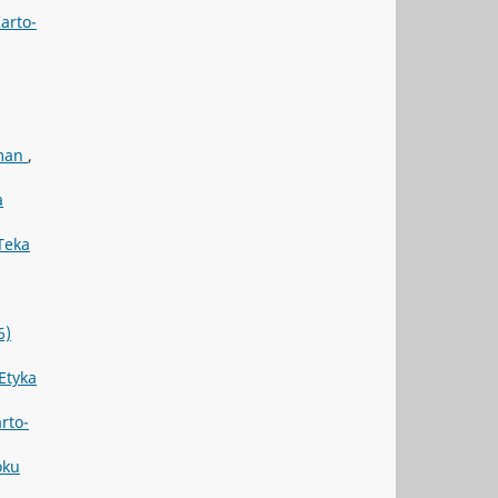
arto-
hman
,
a
Teka
6)
Etyka
rto-
oku