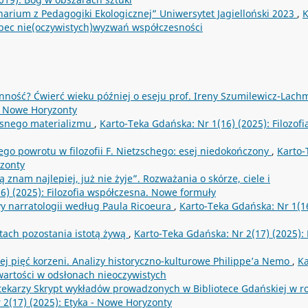
arium z Pedagogiki Ekologicznej” Uniwersytet Jagielloński 2023
,
K
obec nie(oczywistych)wyzwań współczesności
inność? Ćwierć wieku później o eseju prof. Ireny Szumilewicz-Lac
 - Nowe Horyzonty
esnego materializmu
,
Karto-Teka Gdańska: Nr 1(16) (2025): Filozofi
ego powrotu w filozofii F. Nietzschego: esej niedokończony
,
Karto-
yzonty
rą znam najlepiej, już nie żyje”. Rozważania o skórze, ciele i
6) (2025): Filozofia współczesna. Nowe formuły
y narratologii według Paula Ricoeura
,
Karto-Teka Gdańska: Nr 1(1
etach pozostania istotą żywą
,
Karto-Teka Gdańska: Nr 2(17) (2025): 
 jej pięć korzeni. Analizy historyczno-kulturowe Philippe’a Nemo
,
Ka
 wartości w odsłonach nieoczywistych
iotekarzy Skrypt wykładów prowadzonych w Bibliotece Gdańskiej w r
 2(17) (2025): Etyka - Nowe Horyzonty