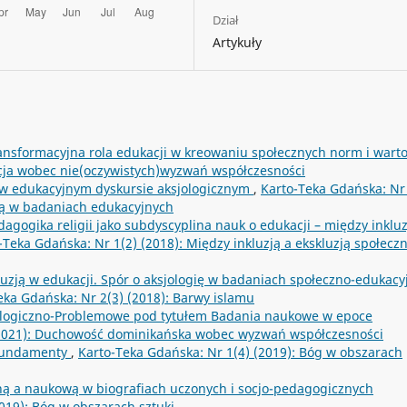
Dział
Artykuły
ansformacyjna rola edukacji w kreowaniu społecznych norm i wart
acja wobec nie(oczywistych)wyzwań współczesności
ść w edukacyjnym dyskursie aksjologicznym
,
Karto-Teka Gdańska: Nr 
zną w badaniach edukacyjnych
dagogika religii jako subdyscyplina nauk o edukacji – między inkluz
-Teka Gdańska: Nr 1(2) (2018): Między inkluzją a ekskluzją społecz
luzją w edukacji. Spór o aksjologię w badaniach społeczno-edukacy
eka Gdańska: Nr 2(3) (2018): Barwy islamu
logiczno-Problemowe pod tytułem Badania naukowe w epoce
(2021): Duchowość dominikańska wobec wyzwań współczesności
 fundamenty
,
Karto-Teka Gdańska: Nr 1(4) (2019): Bóg w obszarach
ą a naukową w biografiach uczonych i socjo-pedagogicznych
019): Bóg w obszarach sztuki