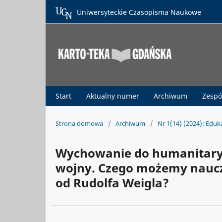
Uniwersyteckie Czasopisma Naukowe
Start
Aktualny numer
Archiwum
Zespó
Strona domowa
/
Archiwum
/
Nr 1(14) (2024): Edu
Wychowanie do humanitary
wojny. Czego możemy nauczyć
od Rudolfa Weigla?