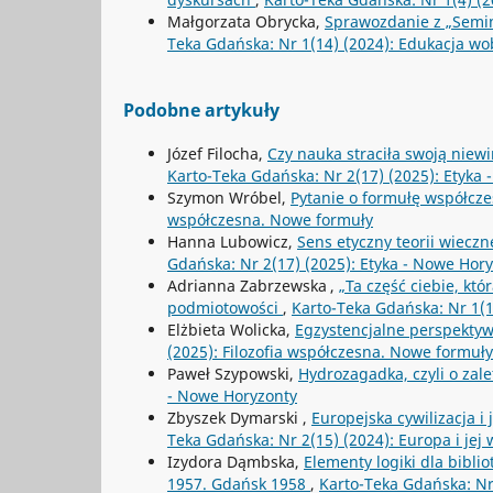
Małgorzata Obrycka,
Sprawozdanie z „Semin
Teka Gdańska: Nr 1(14) (2024): Edukacja w
Podobne artykuły
Józef Filocha,
Czy nauka straciła swoją niew
Karto-Teka Gdańska: Nr 2(17) (2025): Etyka
Szymon Wróbel,
Pytanie o formułę współcz
współczesna. Nowe formuły
Hanna Lubowicz,
Sens etyczny teorii wieczn
Gdańska: Nr 2(17) (2025): Etyka - Nowe Hor
Adrianna Zabrzewska ,
„Ta część ciebie, któ
podmiotowości
,
Karto-Teka Gdańska: Nr 1(1
Elżbieta Wolicka,
Egzystencjalne perspektyw
(2025): Filozofia współczesna. Nowe formuły
Paweł Szypowski,
Hydrozagadka, czyli o zal
- Nowe Horyzonty
Zbyszek Dymarski ,
Europejska cywilizacja i
Teka Gdańska: Nr 2(15) (2024): Europa i jej
Izydora Dąmbska,
Elementy logiki dla bibl
1957. Gdańsk 1958
,
Karto-Teka Gdańska: Nr