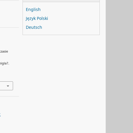
English
Język Polski
Deutsch
zasie
igla?.
c