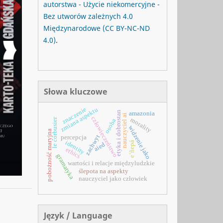
autorstwa - Użycie niekomercyjne -
Bez utworów zależnych 4.0
Międzynarodowe
(CC BY-NC-ND
4.0)
.
Słowa kluczowe
znaczenie
zmiana aspektu
etyka i dobrostan
amazonia
nauczyciel ai
człowieczeństwo
le corbusier
morality
osoba
widzenie jako
pobożność maryjna
zachwyt
percepcja
identity
e’ñepá
aied
ethics
gramatyka
wartości i relacje międzyludzkie
ślepota na aspekty
nauczyciel jako człowiek
Język / Language