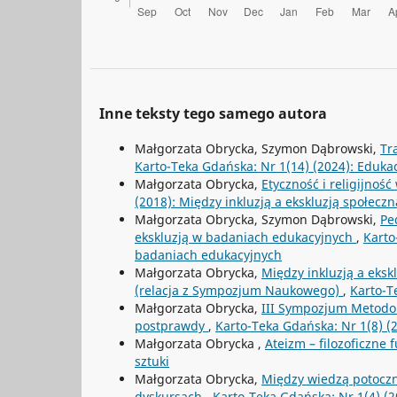
Inne teksty tego samego autora
Małgorzata Obrycka, Szymon Dąbrowski,
Tr
Karto-Teka Gdańska: Nr 1(14) (2024): Eduk
Małgorzata Obrycka,
Etyczność i religijno
(2018): Między inkluzją a ekskluzją społec
Małgorzata Obrycka, Szymon Dąbrowski,
Pe
ekskluzją w badaniach edukacyjnych
,
Karto
badaniach edukacyjnych
Małgorzata Obrycka,
Między inkluzją a eksk
(relacja z Sympozjum Naukowego)
,
Karto-T
Małgorzata Obrycka,
III Sympozjum Metodo
postprawdy
,
Karto-Teka Gdańska: Nr 1(8) 
Małgorzata Obrycka ,
Ateizm – filozoficzne
sztuki
Małgorzata Obrycka,
Między wiedzą potoczn
dyskursach
,
Karto-Teka Gdańska: Nr 1(4) (2