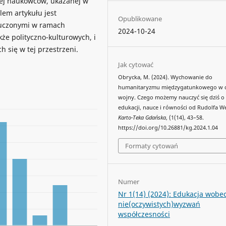
ej naukowców, ukazanej w
em artykułu jest
Opublikowane
 uczonymi w ramach
2024-10-24
e polityczno-kulturowych, i
h się w tej przestrzeni.
Jak cytować
Obrycka, M. (2024). Wychowanie do
humanitaryzmu międzygatunkowego w c
wojny. Czego możemy nauczyć się dziś o
edukacji, nauce i równości od Rudolfa We
Karto-Teka Gdańska
, (1(14), 43–58.
https://doi.org/10.26881/kg.2024.1.04
Formaty cytowań
Numer
Nr 1(14) (2024): Edukacja wobe
nie(oczywistych)wyzwań
współczesności