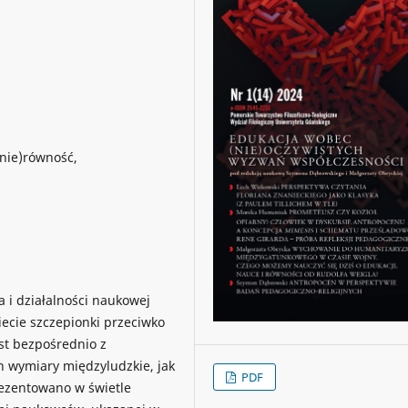
(nie)równość,
a i działalności naukowej
iecie szczepionki przeciwko
st bezpośrednio z
 wymiary międzyludzkie, jak
PDF
ezentowano w świetle