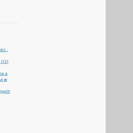
ości
,
1(2)
ją a
ną w
jnych