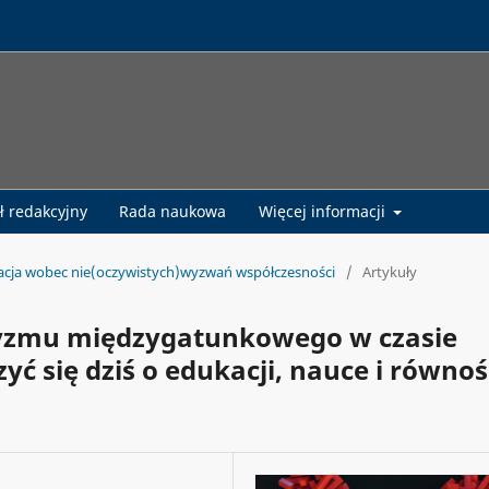
ł redakcyjny
Rada naukowa
Więcej informacji
kacja wobec nie(oczywistych)wyzwań współczesności
/
Artykuły
zmu międzygatunkowego w czasie
 się dziś o edukacji, nauce i równoś