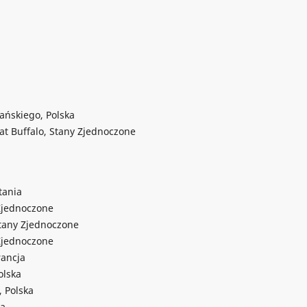
ańskiego, Polska
 at Buffalo, Stany Zjednoczone
tania
 Zjednoczone
Stany Zjednoczone
 Zjednoczone
rancja
olska
, Polska
ka