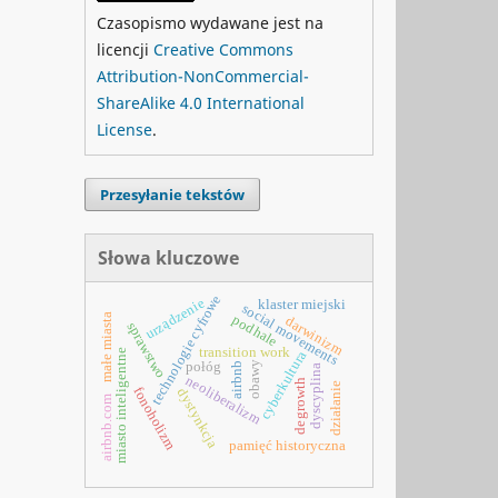
Czasopismo wydawane jest na
licencji
Creative Commons
Attribution-NonCommercial-
ShareAlike 4.0 International
License
.
Przesyłanie tekstów
Słowa kluczowe
technologie cyfrowe
urządzenie
klaster miejski
social movements
małe miasta
podhale
darwinizm
sprawstwo
transition work
miasto inteligentne
cyberkultura
połóg
obawy
airbnb
dyscyplina
neoliberalizm
degrowth
działanie
fonoholizm
dystynkcja
airbnb.com
pamięć historyczna