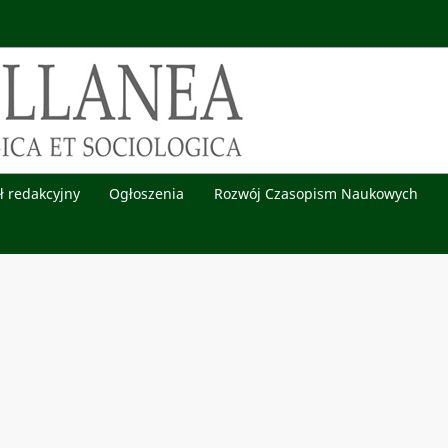
ł redakcyjny
Ogłoszenia
Rozwój Czasopism Naukowych