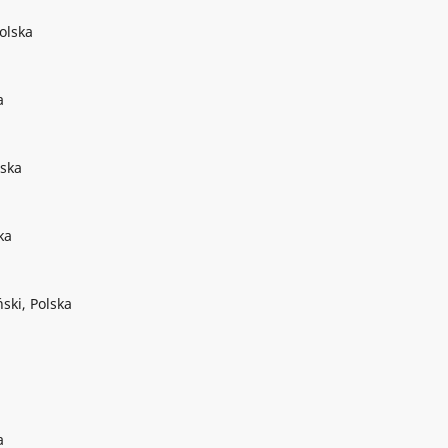
olska
a
lska
ka
ski, Polska
a