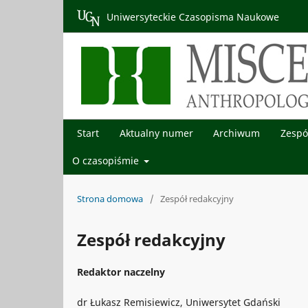
Uniwersyteckie Czasopisma Naukowe
Start
Aktualny numer
Archiwum
Zespó
O czasopiśmie
Strona domowa
/
Zespół redakcyjny
Zespół redakcyjny
Redaktor naczelny
dr Łukasz Remisiewicz, Uniwersytet Gdański