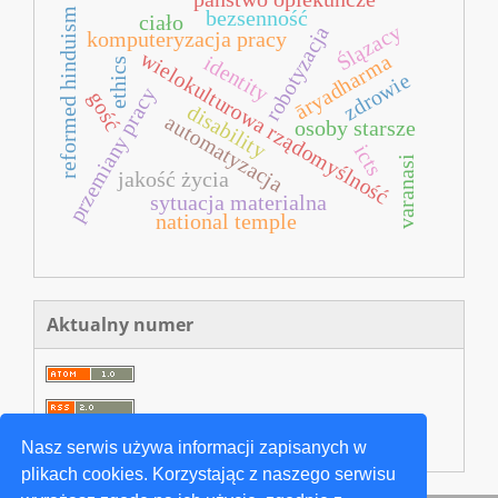
reformed hinduism
bezsenność
ciało
Ślązacy
robotyzacja
komputeryzacja pracy
wielokulturowa rządomyślność
āryadharma
identity
ethics
zdrowie
przemiany pracy
gość
disability
automatyzacja
osoby starsze
icts
varanasi
jakość życia
sytuacja materialna
national temple
Aktualny numer
Nasz serwis używa informacji zapisanych w
plikach cookies. Korzystając z naszego serwisu