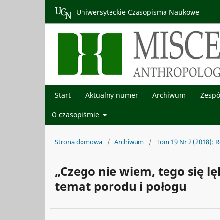
Uniwersyteckie Czasopisma Naukowe
Start
Aktualny numer
Archiwum
Zespó
O czasopiśmie
Strona domowa
/
Archiwum
/
Tom 19 Nr 2 (2018): 
„Czego nie wiem, tego się 
temat porodu i połogu