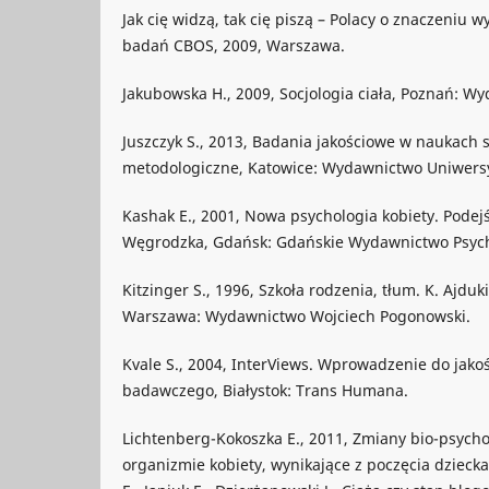
Jak cię widzą, tak cię piszą – Polacy o znaczeniu 
badań CBOS, 2009, Warszawa.
Jakubowska H., 2009, Socjologia ciała, Poznań:
Juszczyk S., 2013, Badania jakościowe w naukach 
metodologiczne, Katowice: Wydawnictwo Uniwersy
Kashak E., 2001, Nowa psychologia kobiety. Podejśc
Węgrodzka, Gdańsk: Gdańskie Wydawnictwo Psych
Kitzinger S., 1996, Szkoła rodzenia, tłum. K. Ajduk
Warszawa: Wydawnictwo Wojciech Pogonowski.
Kvale S., 2004, InterViews. Wprowadzenie do jak
badawczego, Białystok: Trans Humana.
Lichtenberg-Kokoszka E., 2011, Zmiany bio-psych
organizmie kobiety, wynikające z poczęcia dzieck