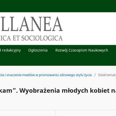
ł redakcyjny
Ogłoszenia
Rozwój Czasopism Naukowych
Rola i znaczenie mediów w promowaniu zdrowego stylu życia
/
Dział tema
lękam”. Wyobrażenia młodych kobiet n