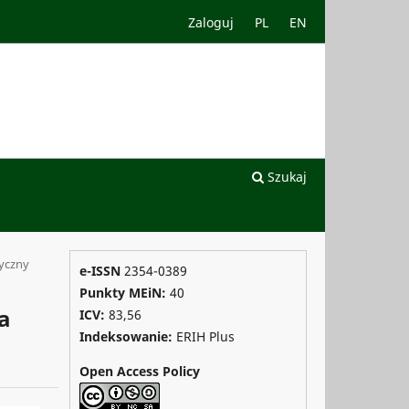
Zaloguj
PL
EN
Szukaj
tyczny
e-ISSN
2354-0389
Punkty MEiN:
40
a
ICV:
83,56
Indeksowanie:
ERIH Plus
Open Access Policy