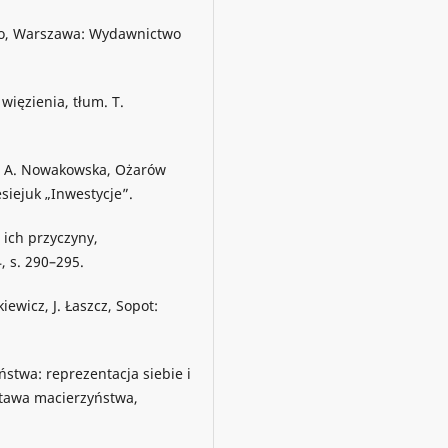
ego, Warszawa: Wydawnictwo
więzienia, tłum. T.
m. A. Nowakowska, Ożarów
siejuk „Inwestycje”.
 ich przyczyny,
4, s. 290–295.
iewicz, J. Łaszcz, Sopot:
stwa: reprezentacja siebie i
stawa macierzyństwa,