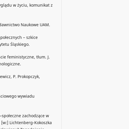
wyglądu w życiu, komunikat z
 Wydawnictwo Naukowe UAM.
społecznych – szkice
tetu Śląskiego.
ie feministyczne, tłum. J.
ologiczne.
iewicz, P. Prokopczyk,
ościowego wywiadu
o-społeczne zachodzące w
a [w:] Lichtenberg-Kokoszka