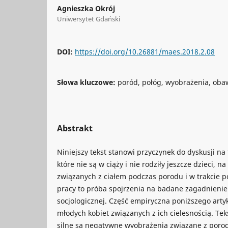
Agnieszka Okrój
Uniwersytet Gdański
DOI:
https://doi.org/10.26881/maes.2018.2.08
Słowa kluczowe:
poród, połóg, wyobrażenia, oba
Abstrakt
Niniejszy tekst stanowi przyczynek do dyskusji n
które nie są w ciąży i nie rodziły jeszcze dzieci, 
związanych z ciałem podczas porodu i w trakcie p
pracy to próba spojrzenia na badane zagadnieni
socjologicznej. Część empiryczna poniższego arty
młodych kobiet związanych z ich cielesnością. Tek
silne są negatywne wyobrażenia związane z por