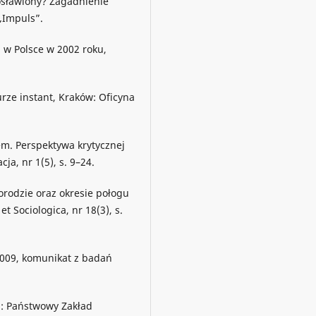
ogosławiony? Zagadnienie
„Impuls”.
 w Polsce w 2002 roku,
urze instant, Kraków: Oficyna
em. Perspektywa krytycznej
ja, nr 1(5), s. 9–24.
porodzie oraz okresie połogu
t Sociologica, nr 18(3), s.
 2009, komunikat z badań
a: Państwowy Zakład