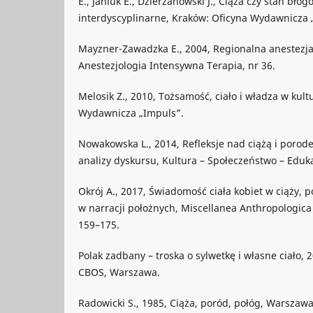
E., Janiuk E., Dzierżanowski J., Ciąża czy stan bł
interdyscyplinarne, Kraków: Oficyna Wydawnicza 
Mayzner-Zawadzka E., 2004, Regionalna anestezja
Anestezjologia Intensywna Terapia, nr 36.
Melosik Z., 2010, Tożsamość, ciało i władza w kult
Wydawnicza „Impuls”.
Nowakowska L., 2014, Refleksje nad ciążą i porod
analizy dyskursu, Kultura – Społeczeństwo – Edukac
Okrój A., 2017, Świadomość ciała kobiet w ciąży, 
w narracji położnych, Miscellanea Anthropologica e
159–175.
Polak zadbany – troska o sylwetkę i własne ciało,
CBOS, Warszawa.
Radowicki S., 1985, Ciąża, poród, połóg, Warszaw