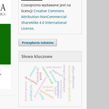
Czasopismo wydawane jest na
licencji
Creative Commons
Attribution-NonCommercial-
ShareAlike 4.0 International
License
.
Przesyłanie tekstów
Słowa kluczowe
technologie cyfrowe
animacja
gospodarka współdzielenia
małe miasta
socjologia religii
transition work
dystynkcja
degrowth
sprawstwo
poród
dyscyplina
social movements
neoliberalizm
cyberkultura
herbert spencer
profilaktyka
podhale
airbnb
obawy
fonoholizm
połóg