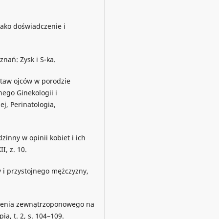
jako doświadczenie i
znań: Zysk i S-ka.
staw ojców w porodzie
nego Ginekologii i
j, Perinatologia,
zinny w opinii kobiet i ich
I, z. 10.
y i przystojnego mężczyzny,
zulenia zewnątrzoponowego na
a, t. 2, s. 104–109.