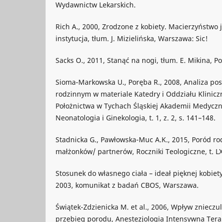
Wydawnictw Lekarskich.
Rich A., 2000, Zrodzone z kobiety. Macierzyństwo 
instytucja, tłum. J. Mizielińska, Warszawa: Sic!
Sacks O., 2011, Stanąć na nogi, tłum. E. Mikina, Po
Sioma-Markowska U., Poręba R., 2008, Analiza po
rodzinnym w materiale Katedry i Oddziału Klinicz
Położnictwa w Tychach Śląskiej Akademii Medyczne
Neonatologia i Ginekologia, t. 1, z. 2, s. 141–148.
Stadnicka G., Pawłowska-Muc A.K., 2015, Poród rod
małżonków/ partnerów, Roczniki Teologiczne, t. LXI
Stosunek do własnego ciała – ideał pięknej kobiet
2003, komunikat z badań CBOS, Warszawa.
Świątek-Zdzienicka M. et al., 2006, Wpływ zniec
przebieg porodu, Anestezjologia Intensywna Terapi