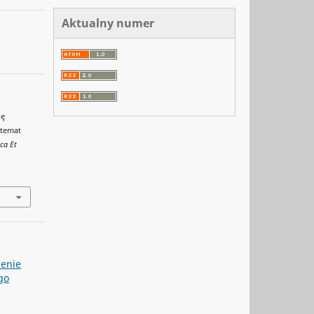
Aktualny numer
ię
 temat
ca Et
zenie
go