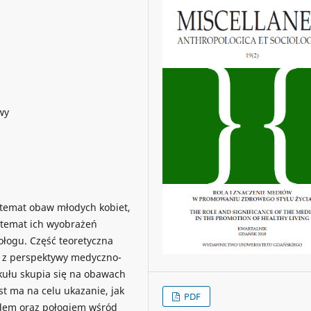
wy
a temat obaw młodych kobiet,
na temat ich wyobrażeń
ołogu. Część teoretyczna
e z perspektywy medyczno-
kułu skupia się na obawach
st ma na celu ukazanie, jak
PDF
odem oraz połogiem wśród