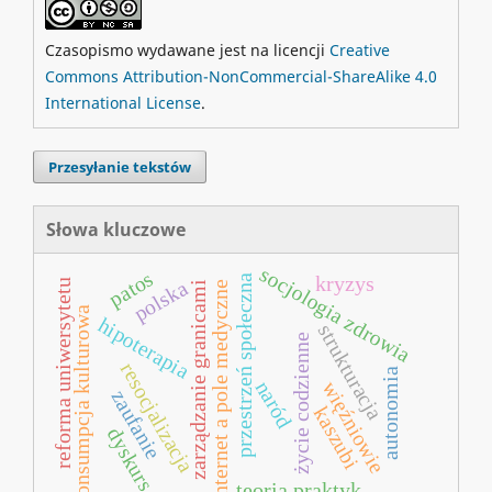
Czasopismo wydawane jest na licencji
Creative
Commons Attribution-NonCommercial-ShareAlike 4.0
International License
.
Przesyłanie tekstów
Słowa kluczowe
socjologia zdrowia
patos
przestrzeń społeczna
kryzys
polska
reforma uniwersytetu
internet a pole medyczne
zarządzanie granicami
konsumpcja kulturowa
hipoterapia
strukturacja
życie codzienne
resocjalizacja
autonomia
naród
więźniowie
zaufanie
kaszubi
dyskurs
teoria praktyk