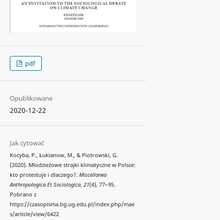
pdf
Opublikowane
2020-12-22
Jak cytować
Kocyba, P., Łukianow, M., & Piotrowski, G.
(2020). Młodzieżowe strajki klimatyczne w Polsce:
kto protestuje i dlaczego?.
Miscellanea
Anthropologica Et Sociologica
,
21
(4), 77–95.
Pobrano z
https://czasopisma.bg.ug.edu.pl/index.php/mae
s/article/view/6422