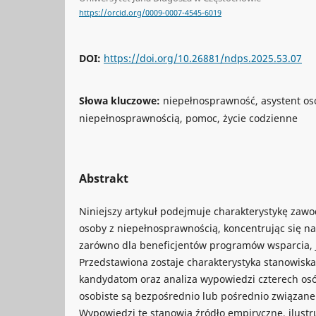
https://orcid.org/0009-0007-4545-6019
DOI:
https://doi.org/10.26881/ndps.2025.53.07
Słowa kluczowe:
niepełnosprawność, asystent oso
niepełnosprawnością, pomoc, życie codzienne
Abstrakt
Niniejszy artykuł podejmuje charakterystykę zawo
osoby z niepełnosprawnością, koncentrując się na
zarówno dla beneficjentów programów wsparcia, jak
Przedstawiona zostaje charakterystyka stanowisk
kandydatom oraz analiza wypowiedzi czterech osó
osobiste są bezpośrednio lub pośrednio związane
Wypowiedzi te stanowią źródło empiryczne, ilustr