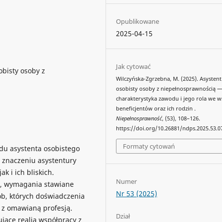
Opublikowane
2025-04-15
Jak cytować
bisty osoby z
Wilczyńska-Zgrzebna, M. (2025). Asystent
osobisty osoby z niepełnosprawnością 
charakterystyka zawodu i jego rola we w
beneficjentów oraz ich rodzin .
Niepełnosprawność
, (53), 108–126.
https://doi.org/10.26881/ndps.2025.53.0
Formaty cytowań
du asystenta osobistego
 znaczeniu asystentury
 i ich bliskich.
Numer
a, wymagania stawiane
Nr 53 (2025)
b, których doświadczenia
 z omawianą profesją.
Dział
ujące realia współpracy z