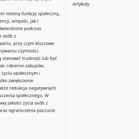
Artykuły
i istotną funkcję społeczną,
ji, empatii, jak i
potwierdzone podczas
e osób z
aniu, przy czym kluczowe
nywaniu czynności.
ą stanowić trudność lub być
ak: robienie zakupów,
 życiu społecznym i
ylko zwiększenie
także redukcja negatywnych
luczenia społecznego. W
wy jakości życia osób z
raz ograniczenia poczucie