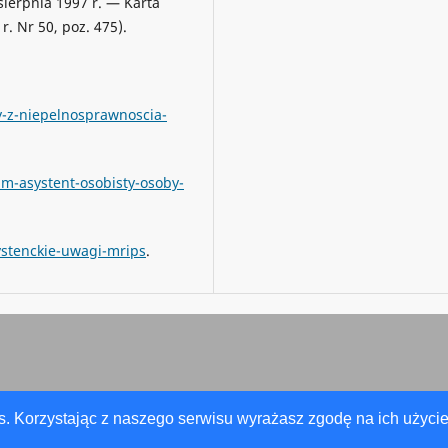
sierpnia 1997 r. — Karta
. Nr 50, poz. 475).
y-z-niepelnosprawnoscia-
m-asystent-osobisty-osoby-
ystenckie-uwagi-mrips
.
s. Korzystając z naszego serwisu wyrażasz zgodę na ich użycie