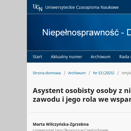
Uniwersyteckie Czasopisma Naukowe
Start
Aktualny numer
Archiwum
Rada
Strona domowa
/
Archiwum
/
Nr 53 (2025)
/
Artyk
Asystent osobisty osoby z 
zawodu i jego rola we wspar
Marta Wilczyńska-Zgrzebna
Uniwersytet Jana Długosza w Częstochowie