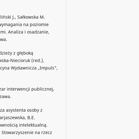
liński J., Sałkowska M.
 - wymagania na poziomie
i. Analiza i osadzanie,
awa.
dzieży z głęboką
wska-Niecioruk (red.),
ficyna Wydawnicza „Impuls”,
ar interwencji publicznej,
zawa.
dza asystenta osoby z
arjaszewska, B.E.
wnością intelektualną.
e Stowarzyszenie na rzecz