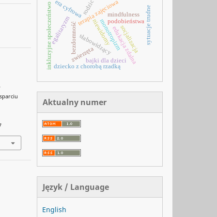
era cyfrowa
terapia zajęciowa
rodzic
inkluzyjne społeczeństwo
sytuacje trudne
mindfulness
egalitaryzm
podobieństwa
monotropizm
niewidomy
bezdomność
socjalizacja
edukacja zdalna
słabowidzący
zwierzęta
bajki dla dzieci
dziecko z chorobą rzadką
—
sparciu
Aktualny numer
7
Język / Language
English