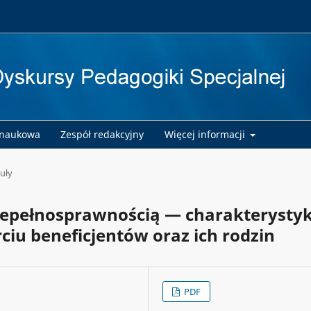
 naukowa
Zespół redakcyjny
Więcej informacji
uły
niepełnosprawnością — charakterysty
ciu beneficjentów oraz ich rodzin
PDF