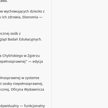
zawa.
ów wychowujących dziecko z
y ich zdrowia, Ekonomia —
ecznej osób z
egląd Badań Edukacyjnych.
ła Chylińskiego w Zgierzu
niepełnosprawnej” — edycja
pełnosprawnej w systemie
ent osoby niepełnosprawnej.
cznej, Oficyna Wydawnicza
indywidualny — funkcjonalny