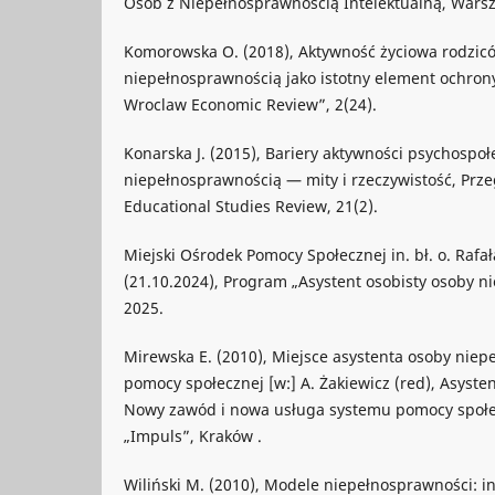
Osób z Niepełnosprawnością Intelektualną, Wars
Komorowska O. (2018), Aktywność życiowa rodzic
niepełnosprawnością jako istotny element ochron
Wroclaw Economic Review”, 2(24).
Konarska J. (2015), Bariery aktywności psychospoł
niepełnosprawnością — mity i rzeczywistość, Prz
Educational Studies Review, 21(2).
Miejski Ośrodek Pomocy Społecznej in. bł. o. Rafa
(21.10.2024), Program „Asystent osobisty osoby 
2025.
Mirewska E. (2010), Miejsce asystenta osoby nie
pomocy społecznej [w:] A. Żakiewicz (red), Asyst
Nowy zawód i nowa usługa systemu pomocy społe
„Impuls”, Kraków .
Wiliński M. (2010), Modele niepełnosprawności: 