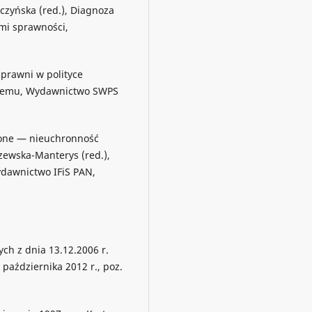
czyńska (red.), Diagnoza
mi sprawności,
.
prawni w polityce
blemu, Wydawnictwo SWPS
zone — nieuchronność
rzewska-Manterys (red.),
ydawnictwo IFiS PAN,
h z dnia 13.12.2006 r.
października 2012 r., poz.