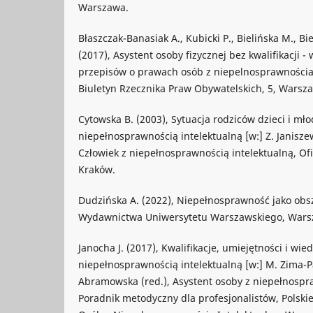
Warszawa.
Błaszczak-Banasiak A., Kubicki P., Bielińska M., Bie
(2017), Asystent osoby fizycznej bez kwalifikacji
przepisów o prawach osób z niepelnosprawnościam
Biuletyn Rzecznika Praw Obywatelskich, 5, Warsz
Cytowska B. (2003), Sytuacja rodziców dzieci i mło
niepełnosprawnością intelektualną [w:] Z. Janisze
Człowiek z niepełnosprawnością intelektualną, O
Kraków.
Dudzińska A. (2022), Niepełnosprawność jako obsz
Wydawnictwa Uniwersytetu Warszawskiego, Wars
Janocha J. (2017), Kwalifikacje, umiejętności i wie
niepełnosprawnością intelektualną [w:] M. Zima-P
Abramowska (red.), Asystent osoby z niepełnospra
Poradnik metodyczny dla profesjonalistów, Polski