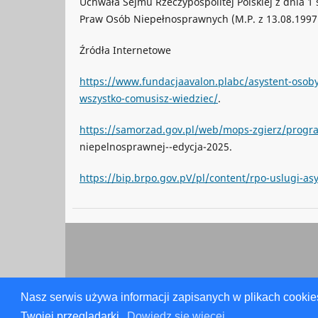
Uchwała Sejmu Rzeczypospolitej Polskiej z dnia 1 
Praw Osób Niepełnosprawnych (M.P. z 13.08.1997 r
Źródła Internetowe
https://www.fundacjaavalon.plabc/asystent-osob
wszystko-comusisz-wiedziec/
.
https://samorzad.gov.pl/web/mops-zgierz/progra
niepelnosprawnej--edycja-2025.
https://bip.brpo.gov.pV/pl/content/rpo-uslugi-as
Nasz serwis używa informacji zapisanych w plikach cookie
Twojej przeglądarki.
Dowiedz się więcej