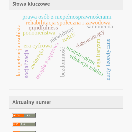
Słowa kluczowe
prawa osób z niepełnosprawnościami
rehabilitacja społeczna i zawodowa
samoocena
kompetencja osobista
mindfulness
niewidomy
słabowidzący
podobieństwa
rodzic
egalitaryzm
nurty teoretyczne
terapia zajęciowa
era cyfrowa
monotropizm
zwierzęta
bezdomność
socjalizacja
edukacja zdalna
Aktualny numer