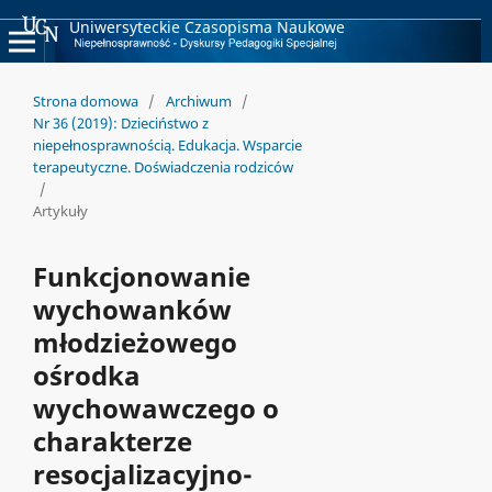
Uniwersyteckie Czasopisma Naukowe
Strona domowa
/
Archiwum
/
Nr 36 (2019): Dzieciństwo z
niepełnosprawnością. Edukacja. Wsparcie
terapeutyczne. Doświadczenia rodziców
/
Artykuły
Funkcjonowanie
wychowanków
młodzieżowego
ośrodka
wychowawczego o
charakterze
resocjalizacyjno-