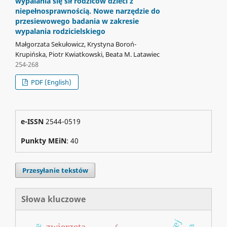
wypalania się sił rodziców dzieci z
niepełnosprawnością. Nowe narzędzie do
przesiewowego badania w zakresie
wypalania rodzicielskiego
Małgorzata Sekułowicz, Krystyna Boroń-
Krupińska, Piotr Kwiatkowski, Beata M. Latawiec
254-268
PDF (English)
e-ISSN
2544-0519
Punkty MEiN
: 40
Przesyłanie tekstów
Słowa kluczowe