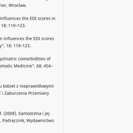
ner, Wrocław.
 influences the EDI scores in
 18: 119–123.
on influences the EDI scores
y”, 18: 119–123.
sychiatric comorbidities of
omatic Medicine”, 68: 454–
 u kobiet z nieprawidłowymi
ć i Zaburzenia Przemiany
 (2008), Samoocena i jej
a. Podręcznik, Wydawnictwo