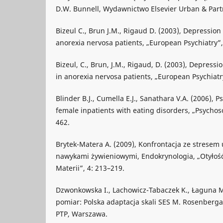
D.W. Bunnell, Wydawnictwo Elsevier Urban & Part
Bizeul C., Brun J.M., Rigaud D. (2003), Depression
anorexia nervosa patients, „European Psychiatry”,
Bizeul, C., Brun, J.M., Rigaud, D. (2003), Depressi
in anorexia nervosa patients, „European Psychiatr
Blinder B.J., Cumella E.J., Sanathara V.A. (2006), P
female inpatients with eating disorders, „Psychos
462.
Brytek-Matera A. (2009), Konfrontacja ze stresem
nawykami żywieniowymi, Endokrynologia, „Otyłoś
Materii”, 4: 213–219.
Dzwonkowska I., Lachowicz-Tabaczek K., Łaguna M.
pomiar: Polska adaptacja skali SES M. Rosenberg
PTP, Warszawa.