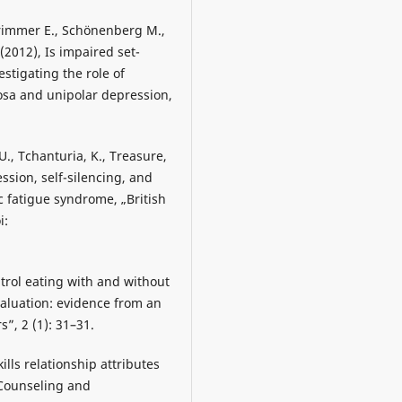
 Drimmer E., Schönenberg M.,
 (2012), Is impaired set-
estigating the role of
vosa and unipolar depression,
., Tchanturia, K., Treasure,
ession, self-silencing, and
c fatigue syndrome, „British
i:
ntrol eating with and without
valuation: evidence from an
”, 2 (1): 31–31.
ills relationship attributes
 Counseling and