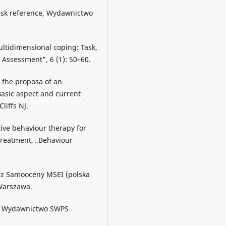
esk reference, Wydawnictwo
ultidimensional coping: Task,
 Assessment”, 6 (1): 50–60.
d fhe proposa of an
 Basic aspect and current
liffs NJ.
tive behaviour therapy for
treatment, „Behaviour
sz Samooceny MSEI (polska
Warszawa.
a, Wydawnictwo SWPS