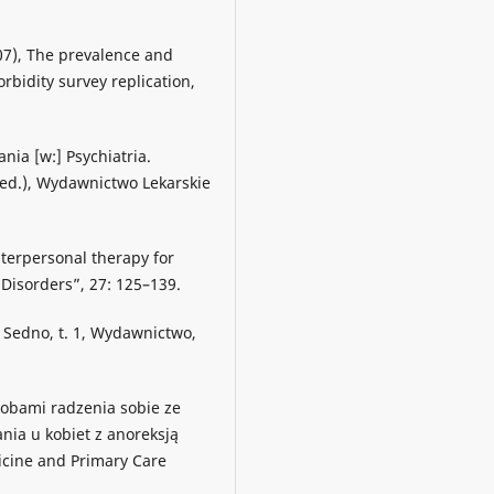
2007), The prevalence and
rbidity survey replication,
nia [w:] Psychiatria.
ed.), Wydawnictwo Lekarskie
nterpersonal therapy for
 Disorders”, 27: 125–139.
a. Sedno, t. 1, Wydawnictwo,
obami radzenia sobie ze
ia u kobiet z anoreksją
dicine and Primary Care