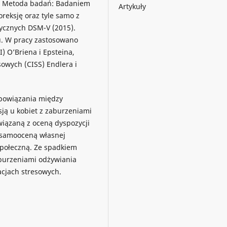
m. Metoda badań: Badaniem
Artykuły
oreksję oraz tyle samo z
ycznych DSM-V (2015).
u. W pracy zastosowano
 O’Briena i Epsteina,
owych (CISS) Endlera i
 powiązania między
ją u kobiet z zaburzeniami
wiązaną z oceną dyspozycji
z samooceną własnej
 społeczną. Ze spadkiem
zaburzeniami odżywiania
cjach stresowych.