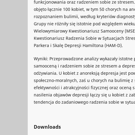
funkcjonowania oraz radzeniem sobie ze strese
objęto łącznie 100 kobiet, w tym 50 chorych na an
rozpoznaniem bulimii, według kryteriów diagnost
Grupy nie różniły się istotnie pod względem wiek
Wielowymiarowy Kwestionariusz Samooceny (MSEI)
Kwestionariusz Radzenia Sobie w Sytuacjach Stres
Parkera i Skalę Depresji Hamiltona (HAM-D).
Wyniki: Przeprowadzone analizy wykazały istotne
samooceną i radzeniem sobie ze stresem a depres
odżywiania. U kobiet z anoreksją depresja jest po
społeczno-moralnych, zaś u chorych na bulimię 
efektywności i atrakcyjności fizycznej oraz oceną
nasilenia objawów depresji łączy się u kobiet z 
tendencja do zadaniowego radzenia sobie w sytua
Downloads