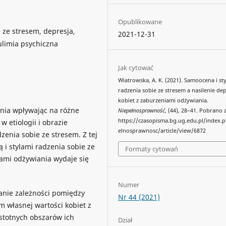
Opublikowane
 ze stresem, depresja,
2021-12-31
ulimia psychiczna
Jak cytować
Wiatrowska, A. K. (2021). Samoocena i sty
radzenia sobie ze stresem a nasilenie dep
kobiet z zaburzeniami odżywiania.
nia wpływając na różne
Niepełnosprawność
, (44), 28–41. Pobrano 
https://czasopisma.bg.ug.edu.pl/index.
w etiologii i obrazie
elnosprawnosc/article/view/6872
zenia sobie ze stresem. Z tej
i stylami radzenia sobie ze
Formaty cytowań
iami odżywiania wydaje się
Numer
anie zależności pomiędzy
Nr 44 (2021)
 własnej wartości kobiet z
stotnych obszarów ich
Dział