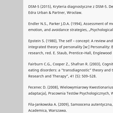
DSM-5 (2015), Kryteria diagnostyczne z DSM-5. D
Edra Urban & Partner, Wrocław.
Endler N.S., Parker J.D.A. (1994), Assessment of m
emotion, and avoidance strategies, „Psychological
Epstein S. (1980), The self – concept: A review an
integrated theory of personality [w:] Personality:
research, red. E. Staub, Prentice–Hall, Englewood C
Fairburn C.G., Cooper Z., Shafran R. (2003), Cogni
eating disorders: a “transdiagnostic” theory and 
Research and Therapy”, 41 (5): 509–528.
Fecenec D. (2008), Wielowymiarowy Kwestionariu
adaptacja), Pracownia Testów Psychologicznych, 
Fila-Jankowska A. (2009), Samoocena autentyczn
Academica, Warszawa.