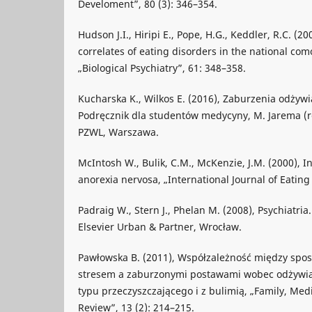
Develoment”, 80 (3): 346–354.
Hudson J.I., Hiripi E., Pope, H.G., Keddler, R.C. (
correlates of eating disorders in the national como
„Biological Psychiatry”, 61: 348–358.
Kucharska K., Wilkos E. (2016), Zaburzenia odżywia
Podręcznik dla studentów medycyny, M. Jarema (r
PZWL, Warszawa.
McIntosh W., Bulik, C.M., McKenzie, J.M. (2000), I
anorexia nervosa, „International Journal of Eating
Padraig W., Stern J., Phelan M. (2008), Psychiatri
Elsevier Urban & Partner, Wrocław.
Pawłowska B. (2011), Współzależność między spos
stresem a zaburzonymi postawami wobec odżywian
typu przeczyszczającego i z bulimią, „Family, Me
Review”, 13 (2): 214–215.