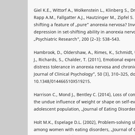
Giel K.E., Wittorf A., Wolkenstein L., Klinberg S.,
Rapp A.M., Fallgatter A.J., Hautzinger M., Zipfel S.
shifting a feature of „pure” anorexia nervosa? Inv
depression in set-shifting ability in anorexia ner
„Psychiatric Research”, 200 (2–3): 538–543.
Hambrook, D., Oldershaw, A., Rimes, K., Schmidt, U
J., Richards, S., Chalder, T. (2011), Emotional expr
distress tolerance in anorexia nervosa and chroni
Journal of Clinical Psychology”, 50 (3), 310–325, do
10.1348/014466510X519215.
Harrison C., Mond J., Bentley C. (2014), Loss of co
the undue influence of weight or shape on self-e
adolescent population, „Journal of Eating Disorders
Holt M.K., Espelage D.L. (2002), Problem-solving sk
among women with eating disorders, „Journal of