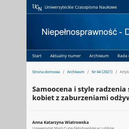
Uniwersyteckie Czasopisma Naukowe
Start
Aktualny numer
Archiwum
Rada
Strona domowa
/
Archiwum
/
Nr 44 (2021)
/
Artyk
Samoocena i style radzenia s
kobiet z zaburzeniami odży
Anna Katarzyna Wiatrowska
Uniwersytet Marii Curie-Skłodowskiej w Lublinie