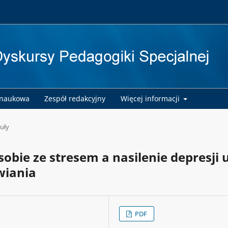
 naukowa
Zespół redakcyjny
Więcej informacji
uły
obie ze stresem a nasilenie depresji 
wiania
PDF