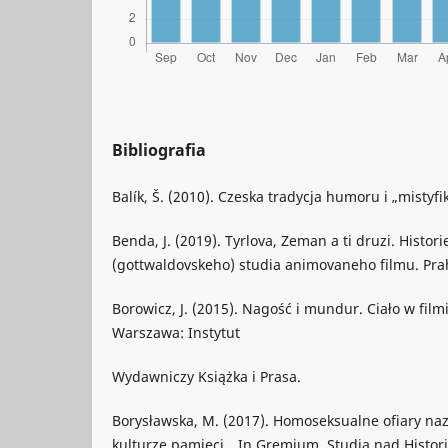
Bibliografia
Balík, Š. (2010). Czeska tradycja humoru i „mistyfik
Benda, J. (2019). Tyrlova, Zeman a ti druzi. Histori
(gottwaldovskeho) studia animovaneho filmu. Pra
Borowicz, J. (2015). Nagość i mundur. Ciało w filmi
Warszawa: Instytut
Wydawniczy Książka i Prasa.
Borysławska, M. (2017). Homoseksualne ofiary naz
kulturze pamięci. „In Gremium. Studia nad Historią,