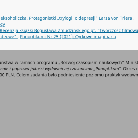
eksoholiczka. Protagonistki „trylogii o depresji” Larsa von Triera
,
ocy
ecenzja książki Bogusława Zmudzińskiego pt. "Twórczość filmowa
 ideowe"
,
Panoptikum: Nr 25 (2021): Cyrkowe imaginaria
aństwa w ramach programu „Rozwój czasopism naukowych” Ministe
nie i poprawa jakości wydawniczej czasopisma „Panoptikum”.
Okres r
000 PLN. Celem zadania było podniesienie poziomu praktyk wydawni