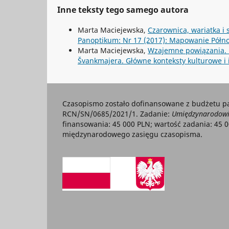
Inne teksty tego samego autora
Marta Maciejewska,
Czarownica, wariatka i s
Panoptikum: Nr 17 (2017): Mapowanie Półn
Marta Maciejewska,
Wzajemne powiązania. R
Švankmajera. Główne konteksty kulturowe i
Czasopismo zostało dofinansowane z budżetu p
RCN/SN/0685/2021/1. Zadanie:
Umiędzynarodowie
finansowania: 45 000 PLN; wartość zadania: 45 
międzynarodowego zasięgu czasopisma.