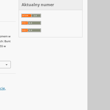
Aktualny numer
azizmem w
ch: Bunt
 SS w
cje,