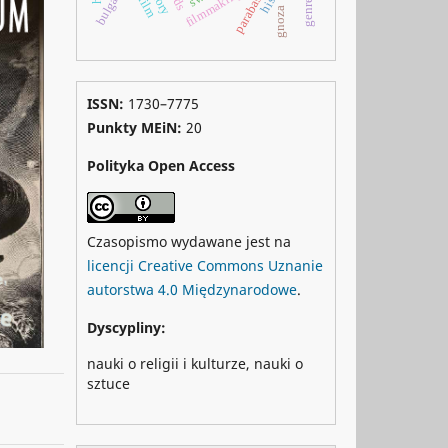
bulgaria
parabasis
gnoza
ISSN:
1730–7775
Punkty MEiN:
20
Polityka Open Access
Czasopismo wydawane jest na
licencji Creative Commons Uznanie
autorstwa 4.0 Międzynarodowe
.
Dyscypliny:
nauki o religii i kulturze, nauki o
sztuce