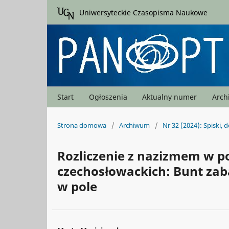
Uniwersyteckie Czasopisma Naukowe
Start
Ogłoszenia
Aktualny numer
Arc
Strona domowa
/
Archiwum
/
Nr 32 (2024): Spiski, 
Rozliczenie z nazizmem w 
czechosłowackich: Bunt zab
w pole