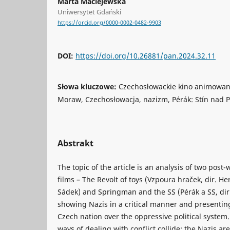
Marta Maciejewska
Uniwersytet Gdański
https://orcid.org/0000-0002-0482-9903
DOI:
https://doi.org/10.26881/pan.2024.32.11
Słowa kluczowe:
Czechosłowackie kino animowane
Moraw, Czechosłowacja, nazizm, Pérák: Stín nad 
Abstrakt
The topic of the article is an analysis of two pos
films – The Revolt of toys (Vzpoura hraček, dir. H
Sádek) and Springman and the SS (Pérák a SS, dir. 
showing Nazis in a critical manner and presenting
Czech nation over the oppressive political system. 
ways of dealing with conflict collide: the Nazis ar