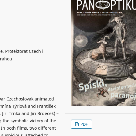
, Protektorat Czech i
Prahou
t-war Czechoslovak animated
ermína Týrlová and František
Jiří Trnka and Jiří Brdeček) –
 the symbolic victory of the
PDF
In both films, two different
e suspicious, attached to