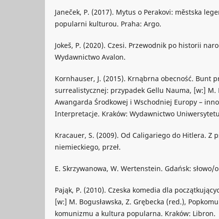
Janeček, P. (2017). Mytus o Perakovi: městska leg
popularni kulturou. Praha: Argo.
Jokeš, P. (2020). Czesi. Przewodnik po historii na
Wydawnictwo Avalon.
Kornhauser, J. (2015). Krnąbrna obecność. Bunt 
surrealistycznej: przypadek Gellu Nauma, [w:] M. 
Awangarda Środkowej i Wschodniej Europy – inno
Interpretacje. Kraków: Wydawnictwo Uniwersytetu 
Kracauer, S. (2009). Od Caligariego do Hitlera. Z p
niemieckiego, przeł.
E. Skrzywanowa, W. Wertenstein. Gdańsk: słowo/ob
Pająk, P. (2010). Czeska komedia dla początkujących
[w:] M. Bogusławska, Z. Grębecka (red.), Popkom
komunizmu a kultura popularna. Kraków: Libron.