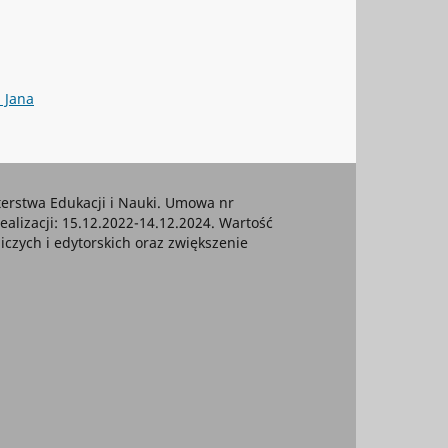
 Jana
rstwa Edukacji i Nauki. Umowa nr
ealizacji: 15.12.2022-14.12.2024. Wartość
czych i edytorskich oraz zwiększenie