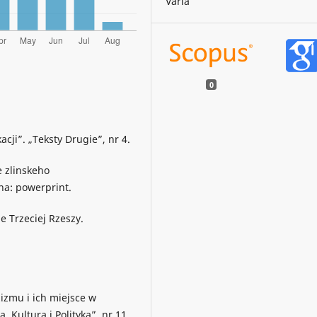
Varia
0
acji”. „Teksty Drugie”, nr 4.
e zlinskeho
ha: powerprint.
e Trzeciej Rzeszy.
izmu i ich miejsce w
 Kulturą i Polityką”, nr 11.