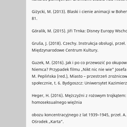
Giżycki, M. (2013). Blaski i cienie animacji w Bohe
81.
Góralik, M. (2015). Jiři Trnka: Disney Europy Wsch
Gruša, J. (2018). Czechy. Instrukcja obsługi, przeł.
Międzynarodowe Centrum Kultury.
Guzek, M. (2016). Jak i po co przewozić po okupo
Niemca? Przypadek filmu „Nikt nic nie wie” Josefa
M. Peplińska (red.), Miasto – przestrzeń zrożnico
społecznie, t. 6. Bydgoszcz: Uniwersytet Kazimier
Heger, H. (2016). Mężczyźni z rożowym trojkątem
homoseksualnego więźnia
obozu koncentracyjnego z lat 1939–1945, przeł. A
Ośrodek „Karta”.