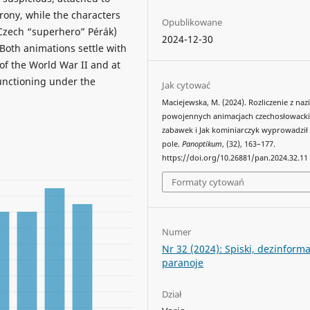
rony, while the characters
Opublikowane
Czech “superhero” Pérák)
2024-12-30
 Both animations settle with
 of the World War II and at
functioning under the
Jak cytować
Maciejewska, M. (2024). Rozliczenie z n
powojennych animacjach czechosłowacki
zabawek i Jak kominiarczyk wyprowadził
pole.
Panoptikum
, (32), 163–177.
https://doi.org/10.26881/pan.2024.32.11
Formaty cytowań
Numer
Nr 32 (2024): Spiski, dezinforma
paranoje
Dział