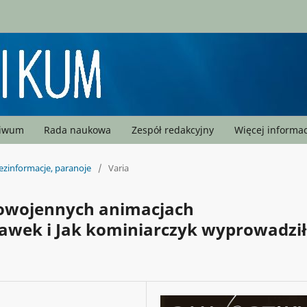
hiwum
Rada naukowa
Zespół redakcyjny
Więcej informac
dezinformacje, paranoje
/
Varia
powojennych animacjach
awek i Jak kominiarczyk wyprowadził