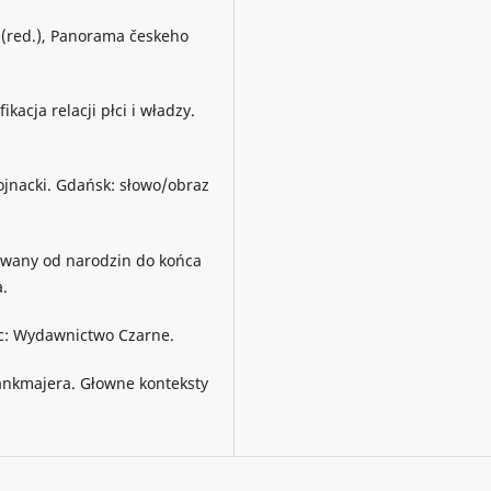
k (red.), Panorama českeho
kacja relacji płci i władzy.
hojnacki. Gdańsk: słowo/obraz
imowany od narodzin do końca
a.
iec: Wydawnictwo Czarne.
vankmajera. Głowne konteksty