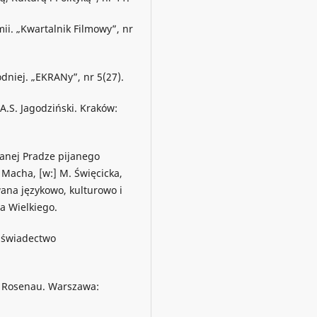
mii. „Kwartalnik Filmowy”, nr
odniej. „EKRANy”, nr 5(27).
 A.S. Jagodziński. Kraków:
wanej Pradze pijanego
 Macha, [w:] M. Święcicka,
wana językowo, kulturowo i
za Wielkiego.
: świadectwo
. Rosenau. Warszawa: