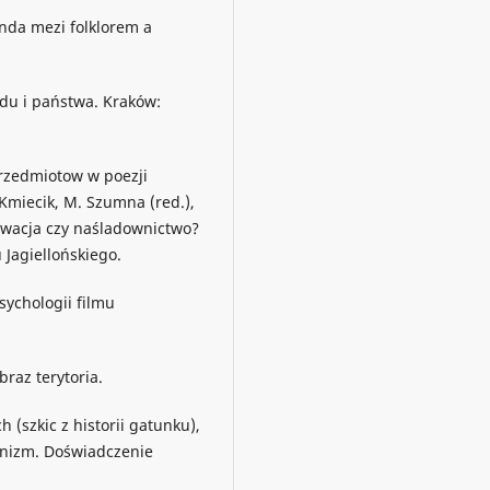
enda mezi folklorem a
rodu i państwa. Kraków:
przedmiotow w poezji
Kmiecik, M. Szumna (red.),
wacja czy naśladownictwo?
Jagiellońskiego.
sychologii filmu
raz terytoria.
 (szkic z historii gatunku),
unizm. Doświadczenie