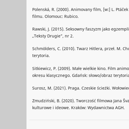
Polenská, R. (2000). Animovany film, [w:] L. Ptáče
filmu. Olomouc: Rubico.
Rawski, J. (2015). Seksowny faszyzm jako egzemplifi
„Teksty Drugie”, nr 2.
Schmölders, C. (2010). Twarz Hitlera, przeł. M. C
terytoria.
Sitkiewicz, P. (2009). Małe wielkie kino. Film an
okresu klasycznego. Gdańsk: słowo/obraz terytori
Surosz, M. (2021). Praga. Czeskie ścieżki. Wołow
Zmudziński, B. (2020). Tworczość filmowa Jana Š
kulturowe i ideowe. Kraków: Wydawnictwa AGH.